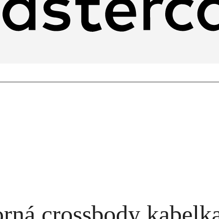
orná crossbody kabelk