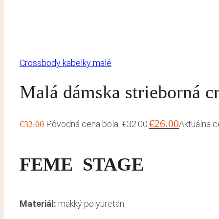
Crossbody kabelky malé
Malá dámska strieborná c
€
26.00
Pôvodná cena bola: €32.00.
Aktuálna c
€
32.00
FEME STAGE
Materiál:
mäkký polyuretán