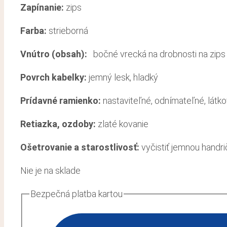
Zapínanie:
zips
Farba:
strieborná
Vnútro (obsah):
bočné vrecká na drobnosti na zips 
Povrch kabelky:
jemný lesk, hladký
Prídavné ramienko:
nastaviteľné, odnímateľné, látk
Retiazka, ozdoby:
zlaté kovanie
Ošetrovanie a starostlivosť
:
vyčistiť jemnou handr
Nie je na sklade
Bezpečná platba kartou