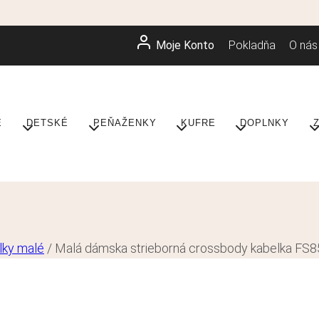
Moje Konto
Pokladňa
O nás
E
DETSKÉ
PEŇAŽENKY
KUFRE
DOPLNKY
lky malé
/
Malá dámska strieborná crossbody kabelka FS8