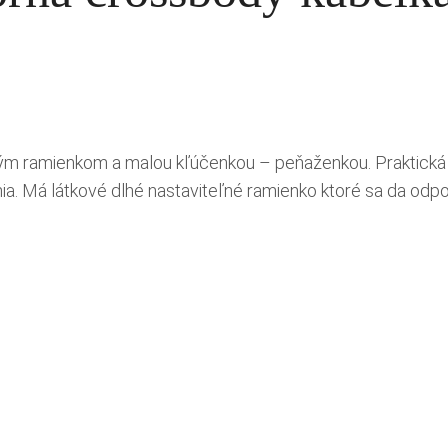
m ramienkom a malou kľúčenkou – peňaženkou. Praktická m
 Má látkové dlhé nastaviteľné ramienko ktoré sa da odpojiť,