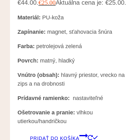
€44.00.
€
25.00
Aktuálna cena je: €25.00.
Materiál:
PU-koža
Zapínanie:
magnet, sťahovacia šnúra
Farba:
petrolejová zelená
Povrch:
matný, hladký
Vnútro (obsah):
hlavný priestor, vrecko na
zips a na drobnosti
Prídavné ramienko:
nastaviteľné
Ošetrovanie a pranie:
vlhkou
utierkou/handričkou
PRIDAŤ DO KOŠÍKA