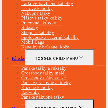
Látkové-bavlnené kabelky
Listové kabelky
Nákupné tašky
Plážové tašky košíky
Pracovné aktovky
Ruksaky
Shopper kabelky
Spoločenské večerné kabelky
Mobil Bags
Kabelky z brúsenej kože
Pánske
TOGGLE CHILD MENU
Pánske tašky a ruksaky
Crossbody tašky malé
Crossbody tašky veľké
Pánske pracovné aktovky
Kožené kabelky
Ľadvinky
Pánske nákupné tašky