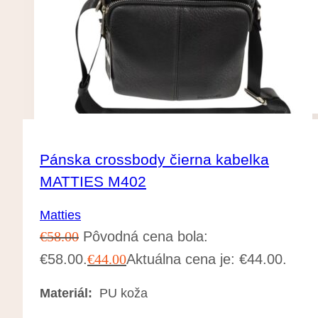
Pánska crossbody čierna kabelka
MATTIES M402
Matties
€
58.00
Pôvodná cena bola:
€58.00.
€
44.00
Aktuálna cena je: €44.00.
Materiál:
PU koža