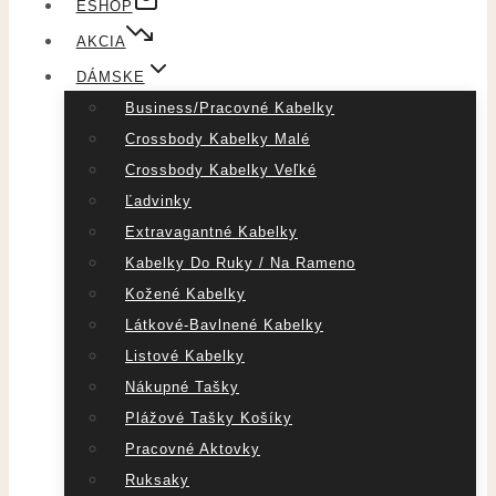
ESHOP
AKCIA
DÁMSKE
Business/pracovné Kabelky
Crossbody Kabelky Malé
Crossbody Kabelky Veľké
Ľadvinky
Extravagantné Kabelky
Kabelky Do Ruky / Na Rameno
Kožené Kabelky
Látkové-Bavlnené Kabelky
Listové Kabelky
Nákupné Tašky
Plážové Tašky Košíky
Pracovné Aktovky
Ruksaky