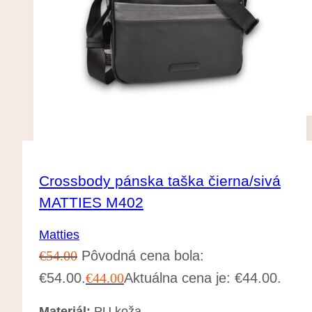
Crossbody pánska taška čierna/sivá
MATTIES M402
Matties
€
54.00
Pôvodná cena bola:
€54.00.
€
44.00
Aktuálna cena je: €44.00.
Materiál:
PU koža