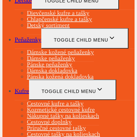
Detské
TOGGLE CHILD MENU
Dievčenské kufre a tašky
Chlapčenské kufre a tašky
Detský sortiment
Peňaženky
TOGGLE CHILD MENU
Dámske kožené peňaženky
Dámske peňaženky
Pánske peňaženky
Dámska dokladovka
Pánska kožená dokladovka
Kufre
TOGGLE CHILD MENU
Cestovné kufre a tašky
Kozmetické cestovné kufre
Nákupné tašky na kolieskach
Cestovné doplnky
Príručné cestovné tašky
Cestovné tašky na kolieskach