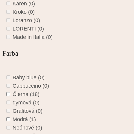
Karen
(0)
Kroko
(0)
Loranzo
(0)
LORENTI
(0)
Made in Italia
(0)
Marina Galanti
(0)
Farba
Matties
(28)
Monnari
(0)
NÓBO
(0)
Baby blue
(0)
Pabia
(0)
Cappuccino
(0)
Paklite
(0)
Čierna
(18)
Patrizia
(0)
dymová
(0)
PETERSON
(0)
Grafitová
(0)
Prestige
(0)
Modrá
(1)
PUNTA
(0)
Neónové
(0)
Reisenthel
(0)