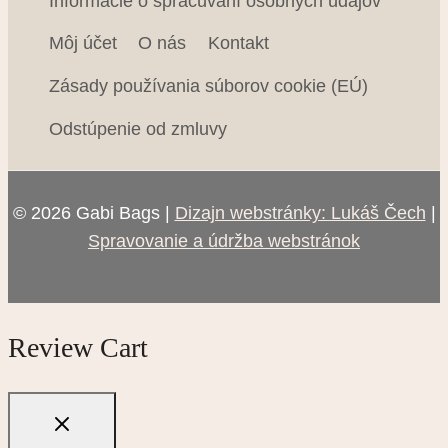
Informácie o spracúvaní osobných údajov
Strieborná
(0)
tehlová
(0)
Môj účet
O nás
Kontakt
Tyrkysová
(0)
Zásady používania súborov cookie (EÚ)
viacfarebná
(0)
Zlatá
(0)
Odstúpenie od zmluvy
Žltá
(0)
© 2026 Gabi Bags |
Dizajn webstránky: Lukáš Čech
|
Spravovanie a údržba webstránok
Review Cart