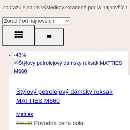
Zobrazuje sa 28 výsledkov
Zoradené podľa najnovších
-43%
Štýlový petrolejový dámsky ruksak
MATTIES M660
Matties
€
44.00
Pôvodná cena bola: