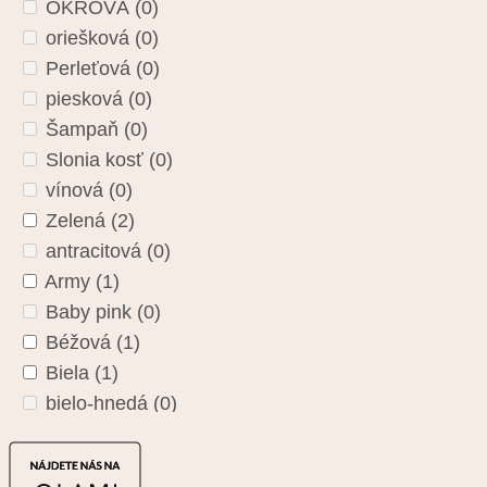
OKROVÁ
(0)
ROLSER
(0)
oriešková
(0)
Rovicky
(0)
Perleťová
(0)
SISSI
(0)
piesková
(0)
TITAN
(0)
Šampaň
(0)
TRAVEL BLUE
(0)
Slonia kosť
(0)
Travelite
(0)
vínová
(0)
Valentino
(0)
Zelená
(2)
Valentino
(0)
antracitová
(0)
Vanessa La Viva
(0)
Army
(1)
Velina Fabbiano
(0)
Baby pink
(0)
Verde
(0)
Béžová
(1)
VIA55
(0)
Biela
(1)
bielo-hnedá
(0)
Bordová
(0)
bronzová
(0)