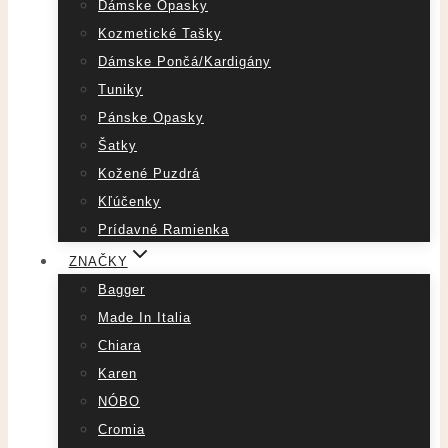
Dámske Opasky
Kozmetické Tašky
Dámske Pončá/Kardigány
Tuniky
Pánske Opasky
Šatky
Kožené Puzdrá
Kľúčenky
Prídavné Ramienka
ZNAČKY
Bagger
Made In Italia
Chiara
Karen
NÓBO
Cromia