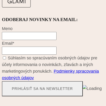
Broskyňová
(0)
CAMEL
(1)
Červená
(0)
ODOBERAJ NOVINKY NA EMAIL:
Čierno-Biela
(0)
čokoládová hnedá
(0)
Meno
Cyklamenová/fuxia
(0)
Denim
(0)
Email*
Farebná
(0)
Fialová
(0)
Súhlasím so spracúvaním osobných údajov pre
Hnedá
(6)
účely informovania o novinkách, zľavách a iných
Hnedá army
(1)
marketingových ponukách.
Podmienky spracovania
horčicová
(0)
osobných údajov
khaki
(0)
krémová
(0)
Krémová, maslová
(0)
krémova/hnedá
(0)