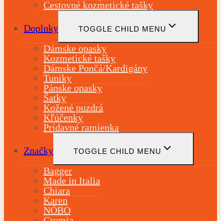
Cestovné kozmetické tašky
Doplnky
TOGGLE CHILD MENU
Dámske opasky
Kozmetické tašky
Dámske Pončá/Kardigány
Tuniky
Pánske opasky
Šatky
Kožené puzdrá
Kľúčenky
Prídavné ramienka
Značky
TOGGLE CHILD MENU
Bagger
Made in Italia
Chiara
Karen
NÓBO
Cromia