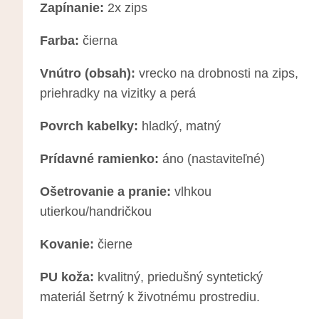
Zapínanie:
2x zips
Farba:
čierna
Vnútro (obsah):
vrecko na drobnosti na zips,
priehradky na vizitky a perá
Povrch kabelky:
hladký, matný
Prídavné ramienko:
áno (nastaviteľné)
Ošetrovanie a pranie:
vlhkou
utierkou/handričkou
Kovanie:
čierne
PU koža:
kvalitný, priedušný syntetický
materiál šetrný k životnému prostrediu.