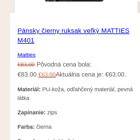
Pánsky čierny ruksak veľký MATTIES
M401
Matties
€
83.00
Pôvodná cena bola:
€83.00.
€
63.00
Aktuálna cena je: €63.00.
Materiál:
PU-koža, odľahčený materiál, pevná
látka
Zapínanie:
zips
Farba:
čierna