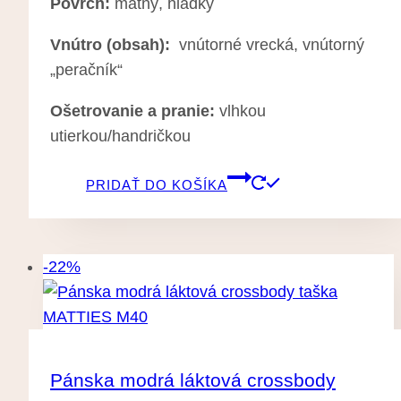
Povrch:
matný, hladký
Vnútro (obsah):
vnútorné vrecká, vnútorný
„peračník“
Ošetrovanie a pranie:
vlhkou
utierkou/handričkou
PRIDAŤ DO KOŠÍKA
-22%
Pánska modrá láktová crossbody