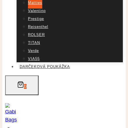
Matties
Valentino
Prestige
Reisenthel
ROLSER
TITAN
Verde
VIA55
DARČEKOVÁ POUKÁŽKA
0