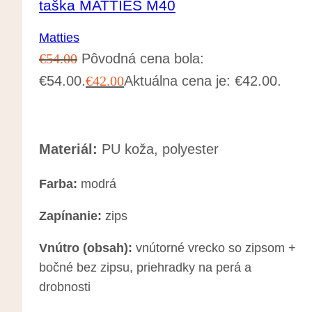
taška MATTIES M40
Matties
€
54.00
Pôvodná cena bola:
€54.00.
€
42.00
Aktuálna cena je: €42.00.
Materiál:
PU koža, polyester
Farba:
modrá
Zapínanie:
zips
Vnútro (obsah):
vnútorné vrecko so zipsom +
bočné bez zipsu, priehradky na perá a
drobnosti