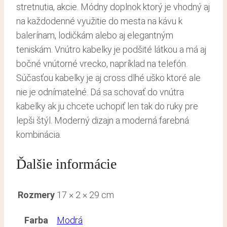
stretnutia, akcie. Módny doplnok ktorý je vhodný aj
na každodenné využitie do mesta na kávu k
balerínam, lodičkám alebo aj elegantným
teniskám. Vnútro kabelky je podšité látkou a má aj
bočné vnútorné vrecko, napríklad na telefón.
Súčasťou kabelky je aj cross dlhé uško ktoré ale
nie je odnímatelné. Dá sa schovať do vnútra
kabelky ak ju chcete uchopiť len tak do ruky pre
lepši štýl. Moderný dizajn a moderná farebná
kombinácia.
Ďalšie informácie
Rozmery
17 × 2 × 29 cm
Farba
Modrá