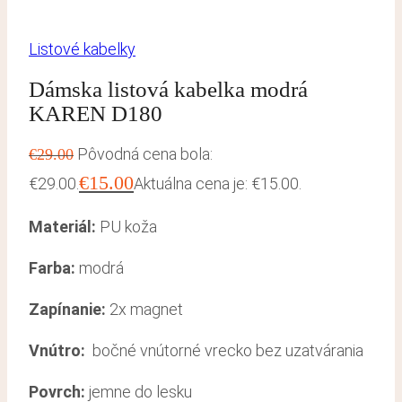
Listové kabelky
Dámska listová kabelka modrá
KAREN D180
Pôvodná cena bola:
€
29.00
€
15.00
€29.00.
Aktuálna cena je: €15.00.
Materiál:
PU koža
Farba:
modrá
Zapínanie:
2x magnet
Vnútro:
bočné vnútorné vrecko bez uzatvárania
Povrch:
jemne do lesku