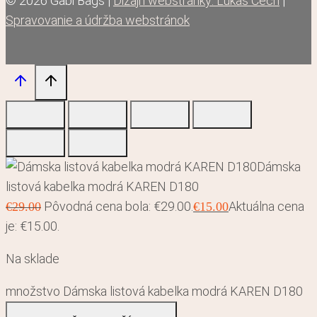
© 2026 Gabi Bags |
Dizajn webstránky: Lukáš Čech
|
Spravovanie a údržba webstránok
Dámska
listová kabelka modrá KAREN D180
Pôvodná cena bola: €29.00.
Aktuálna cena
€
29.00
€
15.00
je: €15.00.
Na sklade
množstvo Dámska listová kabelka modrá KAREN D180