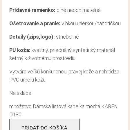
Prídavné ramienko:
dlhé neodnímatelné
Ošetrovanie a pranie:
vlhkou utierkou/handričkou
Detaily (zips,logo):
strieborné
PU koža:
kvalitný, priedušný syntetický materiál
šetrný k životnému prostrediu.
Vytvára veľkú konkurenciu pravej kože a nahrádza
PVC umelú kožu.
Na sklade
množstvo Dámska listová kabelka modrá KAREN
D180
PRIDAŤ DO KOŠÍKA