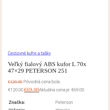
Cestovné kufre a tašky
Veľký fialový ABS kufor L 70x
47×29 PETERSON 251
Pôvodná cena bola:
€
120.00
€
69.00
€120.00.
Aktuálna cena je: €69.00.
Značka:
Peterson