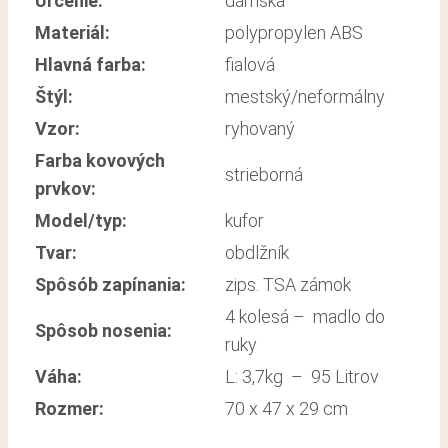
Určenie:
dámska
Materiál:
polypropylen ABS
Hlavná farba:
fialová
Štýl:
mestský/neformálny
Vzor:
ryhovaný
Farba kovových
strieborná
prvkov:
Model/typ:
kufor
Tvar:
obdlžník
Spôsób zapínania:
zips. TSA zámok
4 kolesá – madlo do
Spôsob nosenia:
ruky
Váha:
L: 3,7kg – 95 Litrov
Rozmer:
70 x 47 x 29 cm