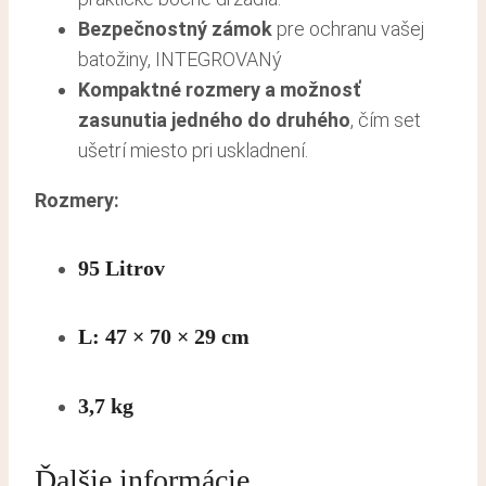
Bezpečnostný zámok
pre ochranu vašej
batožiny, INTEGROVANý
Kompaktné rozmery a možnosť
zasunutia jedného do druhého
, čím set
ušetrí miesto pri uskladnení.
Rozmery:
95 Litrov
L: 47 × 70 × 29 cm
3,7 kg
Ďalšie informácie