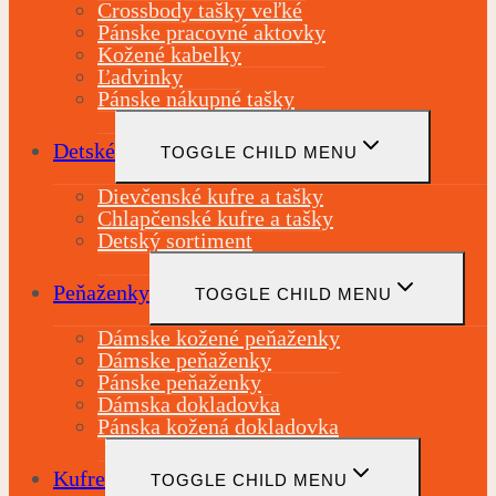
Crossbody tašky veľké
Pánske pracovné aktovky
Kožené kabelky
Ľadvinky
Pánske nákupné tašky
Detské
TOGGLE CHILD MENU
Dievčenské kufre a tašky
Chlapčenské kufre a tašky
Detský sortiment
Peňaženky
TOGGLE CHILD MENU
Dámske kožené peňaženky
Dámske peňaženky
Pánske peňaženky
Dámska dokladovka
Pánska kožená dokladovka
Kufre
TOGGLE CHILD MENU