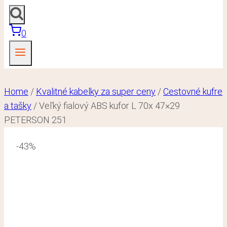
0
Home
/
Kvalitné kabelky za super ceny
/
Cestovné kufre
a tašky
/
Veľký fialový ABS kufor L 70x 47×29
PETERSON 251
-43%