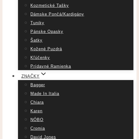
Kozmetické Tašky
Dámske Pončá/Kardigány
Tuniky
Pánske Opasky
Šatky
Kožené Puzdrá
Kľúčenky
Prídavné Ramienka
ZNAČKY
Bagger
Made In Italia
Chiara
Karen
NÓBO
Cromia
David Jones