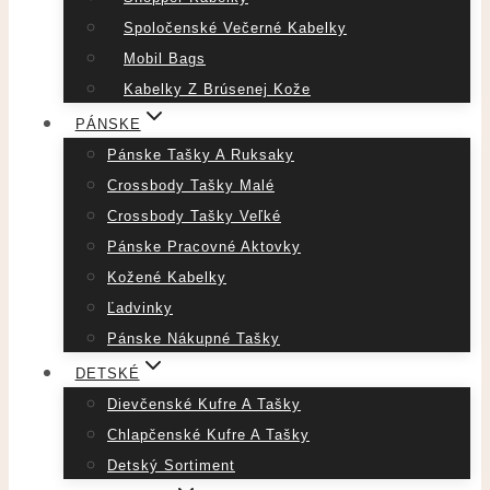
Spoločenské Večerné Kabelky
Mobil Bags
Kabelky Z Brúsenej Kože
PÁNSKE
Pánske Tašky A Ruksaky
Crossbody Tašky Malé
Crossbody Tašky Veľké
Pánske Pracovné Aktovky
Kožené Kabelky
Ľadvinky
Pánske Nákupné Tašky
DETSKÉ
Dievčenské Kufre A Tašky
Chlapčenské Kufre A Tašky
Detský Sortiment