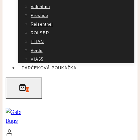
Valentino
Prestige
Reisenthel
ROLSER
TITAN
Verde
VIA55
DARČEKOVÁ POUKÁŽKA
0