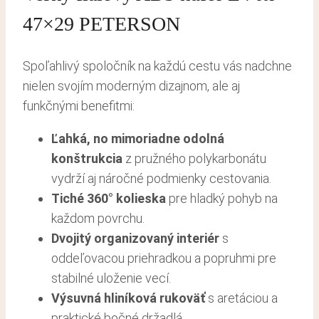
47×29 PETERSON
Spoľahlivý spoločník na každú cestu vás nadchne
nielen svojím moderným dizajnom, ale aj
funkčnými benefitmi:
Ľahká, no mimoriadne odolná
konštrukcia
z pružného polykarbonátu
vydrží aj náročné podmienky cestovania.
Tiché 360° kolieska
pre hladký pohyb na
každom povrchu.
Dvojitý organizovaný interiér
s
oddeľovacou priehradkou a popruhmi pre
stabilné uloženie vecí.
Výsuvná hliníková rukoväť
s aretáciou a
praktické bočné držadlá.