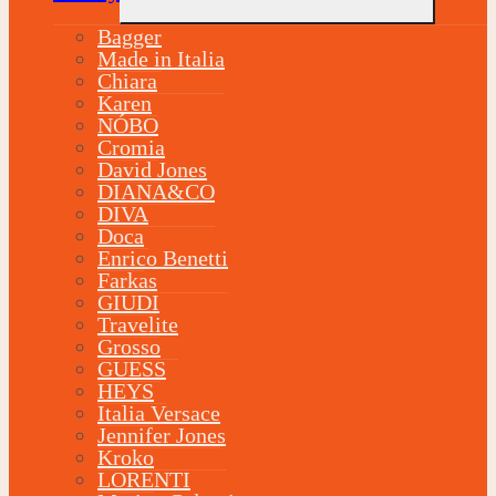
Bagger
Made in Italia
Chiara
Karen
NÓBO
Cromia
David Jones
DIANA&CO
DIVA
Doca
Enrico Benetti
Farkas
GIUDI
Travelite
Grosso
GUESS
HEYS
Italia Versace
Jennifer Jones
Kroko
LORENTI