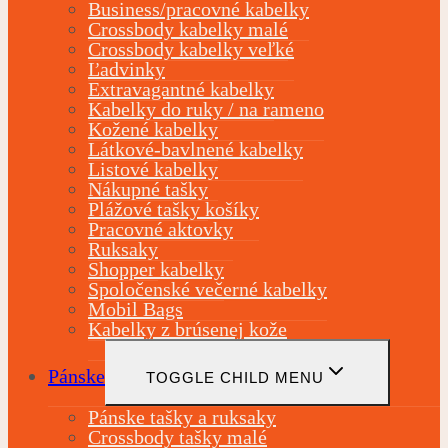
Business/pracovné kabelky
Crossbody kabelky malé
Crossbody kabelky veľké
Ľadvinky
Extravagantné kabelky
Kabelky do ruky / na rameno
Kožené kabelky
Látkové-bavlnené kabelky
Listové kabelky
Nákupné tašky
Plážové tašky košíky
Pracovné aktovky
Ruksaky
Shopper kabelky
Spoločenské večerné kabelky
Mobil Bags
Kabelky z brúsenej kože
Pánske
TOGGLE CHILD MENU
Pánske tašky a ruksaky
Crossbody tašky malé