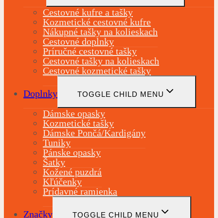
Cestovné kufre a tašky
Kozmetické cestovné kufre
Nákupné tašky na kolieskach
Cestovné doplnky
Príručné cestovné tašky
Cestovné tašky na kolieskach
Cestovné kozmetické tašky
Doplnky
TOGGLE CHILD MENU
Dámske opasky
Kozmetické tašky
Dámske Pončá/Kardigány
Tuniky
Pánske opasky
Šatky
Kožené puzdrá
Kľúčenky
Prídavné ramienka
Značky
TOGGLE CHILD MENU