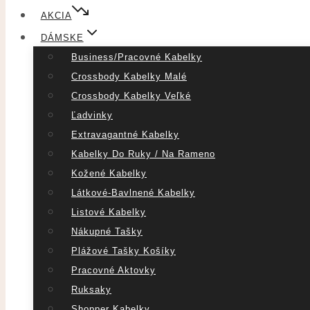
AKCIA
DÁMSKE
Business/pracovné Kabelky
Crossbody Kabelky Malé
Crossbody Kabelky Veľké
Ľadvinky
Extravagantné Kabelky
Kabelky Do Ruky / Na Rameno
Kožené Kabelky
Látkové-Bavlnené Kabelky
Listové Kabelky
Nákupné Tašky
Plážové Tašky Košíky
Pracovné Aktovky
Ruksaky
Shopper Kabelky