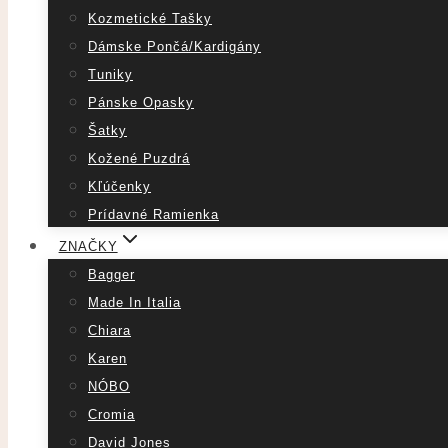
Kozmetické Tašky
Dámske Pončá/Kardigány
Tuniky
Pánske Opasky
Šatky
Kožené Puzdrá
Kľúčenky
Prídavné Ramienka
ZNAČKY
Bagger
Made In Italia
Chiara
Karen
NÓBO
Cromia
David Jones