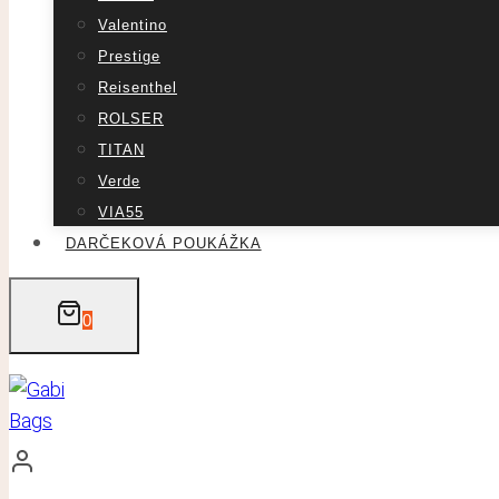
Valentino
Prestige
Reisenthel
ROLSER
TITAN
Verde
VIA55
DARČEKOVÁ POUKÁŽKA
0