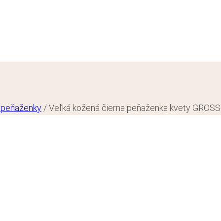
 peňaženky
/
Veľká kožená čierna peňaženka kvety GROS