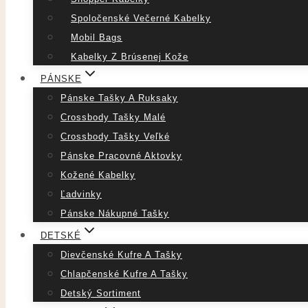
Spoločenské Večerné Kabelky
Mobil Bags
Kabelky Z Brúsenej Kože
PÁNSKE
Pánske Tašky A Ruksaky
Crossbody Tašky Malé
Crossbody Tašky Veľké
Pánske Pracovné Aktovky
Kožené Kabelky
Ľadvinky
Pánske Nákupné Tašky
DETSKÉ
Dievčenské Kufre A Tašky
Chlapčenské Kufre A Tašky
Detský Sortiment