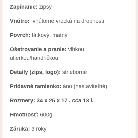
Zapínanie:
zipsy
Vnútro:
vnútorné vrecká na drobnosti
Povrch:
látkový, matný
Ošetrovanie a pranie:
vlhkou
utierkou/handričkou
Detaily (zips, logo):
strieborné
Prídavné ramienko:
áno (nastaviteľné)
Rozmery: 34 x 25 x 17 , cca 13 l.
Hmotnosť:
600g
Záruka:
3 roky