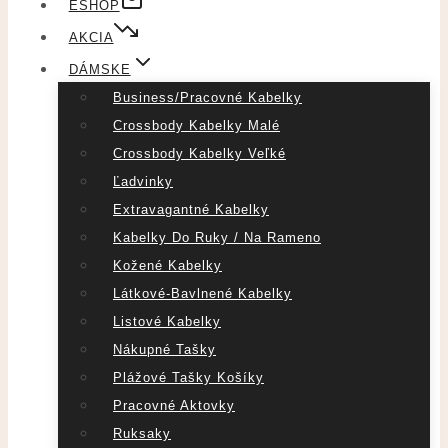
ESHOP
AKCIA
DÁMSKE
Business/pracovné Kabelky
Crossbody Kabelky Malé
Crossbody Kabelky Veľké
Ľadvinky
Extravagantné Kabelky
Kabelky Do Ruky / Na Rameno
Kožené Kabelky
Látkové-Bavlnené Kabelky
Listové Kabelky
Nákupné Tašky
Plážové Tašky Košíky
Pracovné Aktovky
Ruksaky