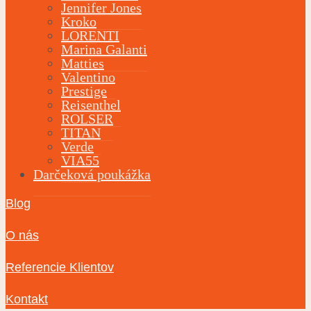
Jennifer Jones
Kroko
LORENTI
Marina Galanti
Matties
Valentino
Prestige
Reisenthel
ROLSER
TITAN
Verde
VIA55
Darčeková poukážka
Blog
O nás
Referencie Klientov
Kontakt