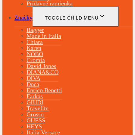
Prídavné ramienka
Značky
TOGGLE CHILD MENU
Bagger
Made in Italia
Chiara
Karen
NÓBO
Cromia
David Jones
DIANA&CO
DIVA
Doca
Enrico Benetti
Farkas
GIUDI
Travelite
Grosso
GUESS
HEYS
Italia Versace