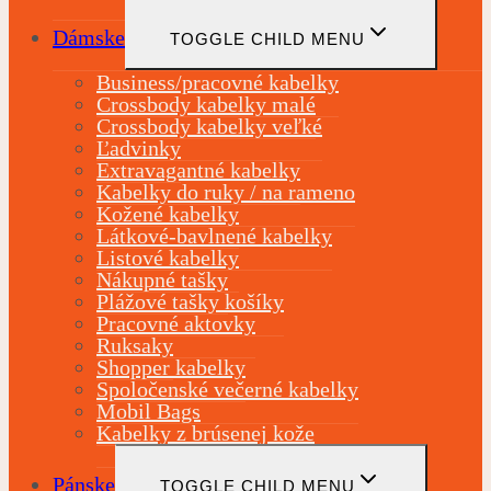
Dámske
TOGGLE CHILD MENU
Business/pracovné kabelky
Crossbody kabelky malé
Crossbody kabelky veľké
Ľadvinky
Extravagantné kabelky
Kabelky do ruky / na rameno
Kožené kabelky
Látkové-bavlnené kabelky
Listové kabelky
Nákupné tašky
Plážové tašky košíky
Pracovné aktovky
Ruksaky
Shopper kabelky
Spoločenské večerné kabelky
Mobil Bags
Kabelky z brúsenej kože
Pánske
TOGGLE CHILD MENU