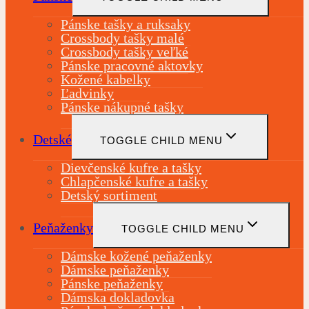
Pánske tašky a ruksaky
Crossbody tašky malé
Crossbody tašky veľké
Pánske pracovné aktovky
Kožené kabelky
Ľadvinky
Pánske nákupné tašky
Detské
TOGGLE CHILD MENU
Dievčenské kufre a tašky
Chlapčenské kufre a tašky
Detský sortiment
Peňaženky
TOGGLE CHILD MENU
Dámske kožené peňaženky
Dámske peňaženky
Pánske peňaženky
Dámska dokladovka