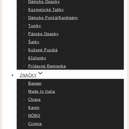
Dámske Opasky
Kozmetické Tašky
Dámske Pončá/Kardigány
Tuniky
Pánske Opasky
Šatky
Kožené Puzdrá
Kľúčenky
Prídavné Ramienka
ZNAČKY
Bagger
Made In Italia
Chiara
Karen
NÓBO
Cromia