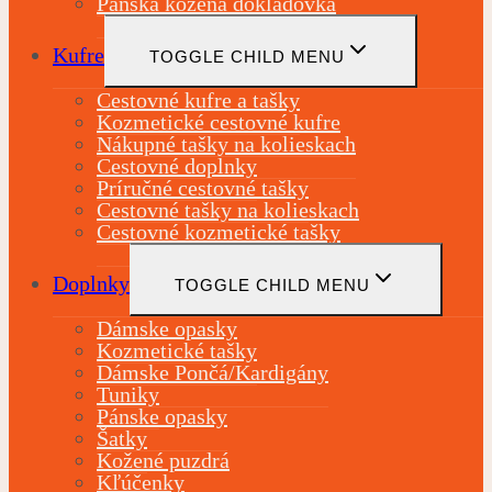
Pánska kožená dokladovka
Kufre
TOGGLE CHILD MENU
Cestovné kufre a tašky
Kozmetické cestovné kufre
Nákupné tašky na kolieskach
Cestovné doplnky
Príručné cestovné tašky
Cestovné tašky na kolieskach
Cestovné kozmetické tašky
Doplnky
TOGGLE CHILD MENU
Dámske opasky
Kozmetické tašky
Dámske Pončá/Kardigány
Tuniky
Pánske opasky
Šatky
Kožené puzdrá
Kľúčenky