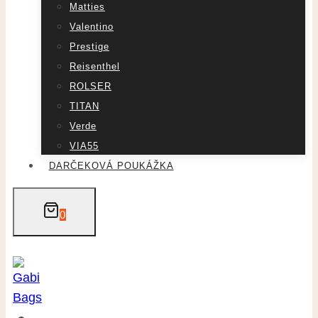
Matties
Valentino
Prestige
Reisenthel
ROLSER
TITAN
Verde
VIA55
DARČEKOVÁ POUKÁŽKA
0