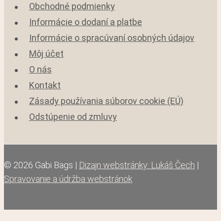
Obchodné podmienky
Informácie o dodaní a platbe
Informácie o spracúvaní osobných údajov
Môj účet
O nás
Kontakt
Zásady používania súborov cookie (EÚ)
Odstúpenie od zmluvy
© 2026 Gabi Bags |
Dizajn webstránky: Lukáš Čech
|
Spravovanie a údržba webstránok