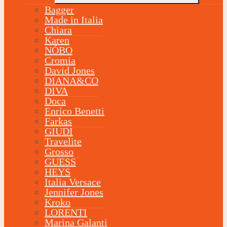
Bagger
Made in Italia
Chiara
Karen
NÓBO
Cromia
David Jones
DIANA&CO
DIVA
Doca
Enrico Benetti
Farkas
GIUDI
Travelite
Grosso
GUESS
HEYS
Italia Versace
Jennifer Jones
Kroko
LORENTI
Marina Galanti