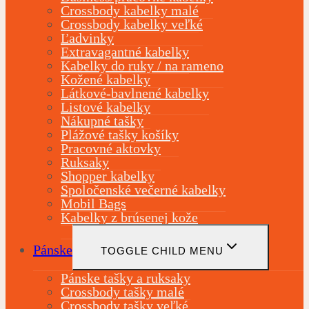
Crossbody kabelky malé
Crossbody kabelky veľké
Ľadvinky
Extravagantné kabelky
Kabelky do ruky / na rameno
Kožené kabelky
Látkové-bavlnené kabelky
Listové kabelky
Nákupné tašky
Plážové tašky košíky
Pracovné aktovky
Ruksaky
Shopper kabelky
Spoločenské večerné kabelky
Mobil Bags
Kabelky z brúsenej kože
Pánske
TOGGLE CHILD MENU
Pánske tašky a ruksaky
Crossbody tašky malé
Crossbody tašky veľké