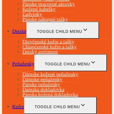
Pánske pracovné aktovky
Kožené kabelky
Ľadvinky
Pánske nákupné tašky
Detské
TOGGLE CHILD MENU
Dievčenské kufre a tašky
Chlapčenské kufre a tašky
Detský sortiment
Peňaženky
TOGGLE CHILD MENU
Dámske kožené peňaženky
Dámske peňaženky
Pánske peňaženky
Dámska dokladovka
Pánska kožená dokladovka
Kufre
TOGGLE CHILD MENU