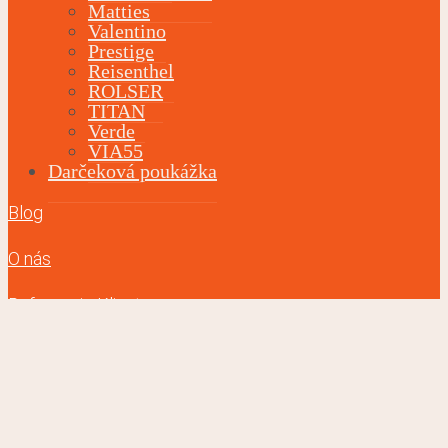
Matties
Valentino
Prestige
Reisenthel
ROLSER
TITAN
Verde
VIA55
Darčeková poukážka
Blog
O nás
Referencie Klientov
Kontakt