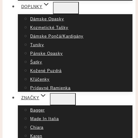
DOPLNKY
Dámske Opasky
Kozmetické Tašky
Dámske Pončá/Kardigány
Tuniky
Pánske Opasky
Šatky
Kožené Puzdrá
Kľúčenky
Prídavné Ramienka
ZNAČKY
Bagger
Made In Italia
Chiara
Karen