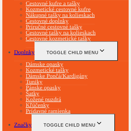
Cestovné kufre a tašky
Kozmetické cestovné kufre
Nákupné tašky na kolieskach
Cestovné doplnky
Príručné cestovné tašky
Cestovné tašky na kolieskach
Cestovné kozmetické tašky
Doplnky
TOGGLE CHILD MENU
Dámske opasky
Kozmetické tašky
Dámske Pončá/Kardigány
Tuniky
Pánske opasky
Šatky
Kožené puzdrá
Kľúčenky
Prídavné ramienka
Značky
TOGGLE CHILD MENU