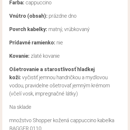
Farba:
cappuccino
Vnútro (obsah):
prázdne dno
Povrch kabelky:
matný, vrúbkovaný
Prídavné ramienko:
nie
Kovanie:
zlaté kovanie
Ošetrovanie a starostlivosť hladkej
koži
:
vyčistiť jemnou handričkou a mydlovou
vodou, pravidelne ošetrovať jemným krémom
(včelí vosk, impregnačné látky)
Na sklade
množstvo Shopper kožená cappuccino kabelka
BAGGER 0110