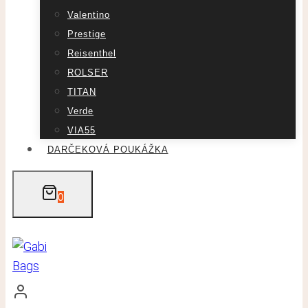
Valentino
Prestige
Reisenthel
ROLSER
TITAN
Verde
VIA55
DARČEKOVÁ POUKÁŽKA
0