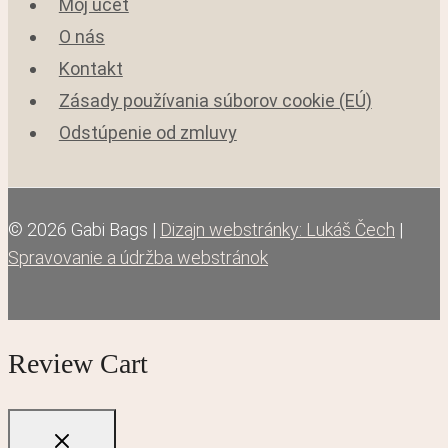
Môj účet
O nás
Kontakt
Zásady používania súborov cookie (EÚ)
Odstúpenie od zmluvy
© 2026 Gabi Bags |
Dizajn webstránky: Lukáš Čech
|
Spravovanie a údržba webstránok
Review Cart