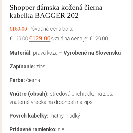
Shopper dámska kožená čierna
kabelka BAGGER 202
Pôvodná cena bola:
€
169.00
€
129.00
€169.00.
Aktuálna cena je: €129.00.
Materiál:
pravá koža –
Vyrobené na Slovensku
Zapínanie:
zips
Farba:
čierna
Vnútro (obsah):
stredová priehradka na zips,
vnútorné vrecká na drobnosti na zips
Povrch kabelky:
matný, hladký
Prídavné ramienko:
nie