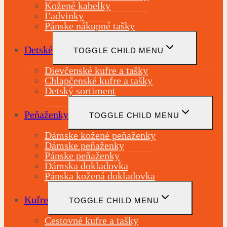
Kožené kabelky
Ľadvinky
Pánske nákupné tašky
Detské
TOGGLE CHILD MENU
Dievčenské kufre a tašky
Chlapčenské kufre a tašky
Detský sortiment
Peňaženky
TOGGLE CHILD MENU
Dámske kožené peňaženky
Dámske peňaženky
Pánske peňaženky
Dámska dokladovka
Pánska kožená dokladovka
Kufre
TOGGLE CHILD MENU
Cestovné kufre a tašky