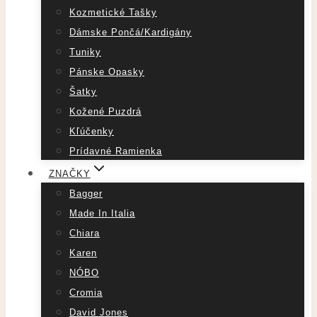
Kozmetické Tašky
Dámske Pončá/Kardigány
Tuniky
Pánske Opasky
Šatky
Kožené Puzdrá
Kľúčenky
Prídavné Ramienka
ZNAČKY
Bagger
Made In Italia
Chiara
Karen
NÓBO
Cromia
David Jones