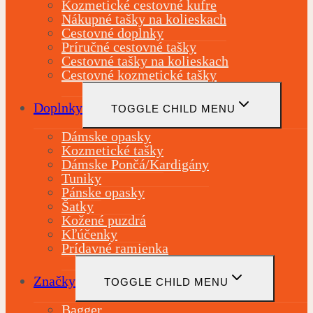
Kozmetické cestovné kufre
Nákupné tašky na kolieskach
Cestovné doplnky
Príručné cestovné tašky
Cestovné tašky na kolieskach
Cestovné kozmetické tašky
Doplnky
TOGGLE CHILD MENU
Dámske opasky
Kozmetické tašky
Dámske Pončá/Kardigány
Tuniky
Pánske opasky
Šatky
Kožené puzdrá
Kľúčenky
Prídavné ramienka
Značky
TOGGLE CHILD MENU
Bagger