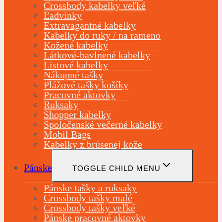
Crossbody kabelky veľké
Ľadvinky
Extravagantné kabelky
Kabelky do ruky / na rameno
Kožené kabelky
Látkové-bavlnené kabelky
Listové kabelky
Nákupné tašky
Plážové tašky košíky
Pracovné aktovky
Ruksaky
Shopper kabelky
Spoločenské večerné kabelky
Mobil Bags
Kabelky z brúsenej kože
Pánske
TOGGLE CHILD MENU
Pánske tašky a ruksaky
Crossbody tašky malé
Crossbody tašky veľké
Pánske pracovné aktovky