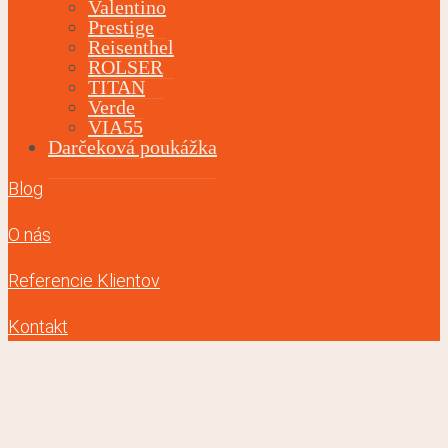
Valentino
Prestige
Reisenthel
ROLSER
TITAN
Verde
VIA55
Darčeková poukážka
Blog
O nás
Referencie Klientov
Kontakt
Hľadať: