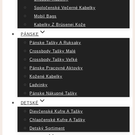
Spoločenské Večerné Kabelky
Mobil Bags
Kabelky Z Brúsenej Kože
PÁNSKE
Pánske Tašky A Ruksaky
Crossbody Tašky Malé
Crossbody Tašky Veľké
Pánske Pracovné Aktovky
Kožené Kabelky
Ľadvinky
Pánske Nákupné Tašky
DETSKÉ
Dievčenské Kufre A Tašky
Chlapčenské Kufre A Tašky
Detský Sortiment