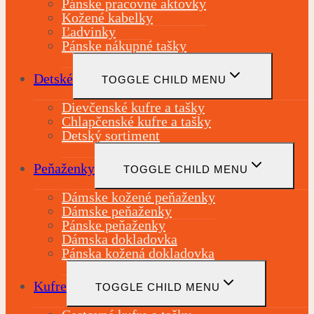
Pánske pracovné aktovky
Kožené kabelky
Ľadvinky
Pánske nákupné tašky
Detské
TOGGLE CHILD MENU
Dievčenské kufre a tašky
Chlapčenské kufre a tašky
Detský sortiment
Peňaženky
TOGGLE CHILD MENU
Dámske kožené peňaženky
Dámske peňaženky
Pánske peňaženky
Dámska dokladovka
Pánska kožená dokladovka
Kufre
TOGGLE CHILD MENU