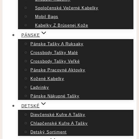
Spoločenské Večerné Kabelky
Mobil Bags
Kabelky Z Brúsenej Kože
PÁNSKE
Pánske Tašky A Ruksaky
Crossbody Tašky Malé
Crossbody Tašky Veľké
Pánske Pracovné Aktovky
Kožené Kabelky
Ľadvinky
Pánske Nákupné Tašky
DETSKÉ
Dievčenské Kufre A Tašky
Chlapčenské Kufre A Tašky
Detský Sortiment