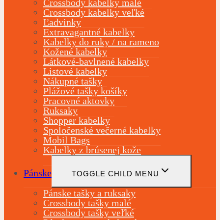
Crossbody kabelky malé
Crossbody kabelky veľké
Ľadvinky
Extravagantné kabelky
Kabelky do ruky / na rameno
Kožené kabelky
Látkové-bavlnené kabelky
Listové kabelky
Nákupné tašky
Plážové tašky košíky
Pracovné aktovky
Ruksaky
Shopper kabelky
Spoločenské večerné kabelky
Mobil Bags
Kabelky z brúsenej kože
Pánske
TOGGLE CHILD MENU
Pánske tašky a ruksaky
Crossbody tašky malé
Crossbody tašky veľké