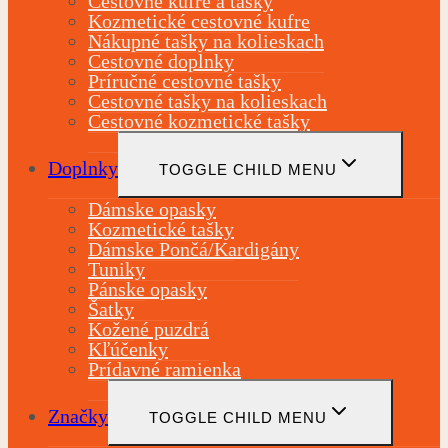
Cestovné kufre a tašky
Kozmetické cestovné kufre
Nákupné tašky na kolieskach
Cestovné doplnky
Príručné cestovné tašky
Cestovné tašky na kolieskach
Cestovné kozmetické tašky
Doplnky
TOGGLE CHILD MENU
Dámske opasky
Kozmetické tašky
Dámske Pončá/Kardigány
Tuniky
Pánske opasky
Šatky
Kožené puzdrá
Kľúčenky
Prídavné ramienka
Značky
TOGGLE CHILD MENU