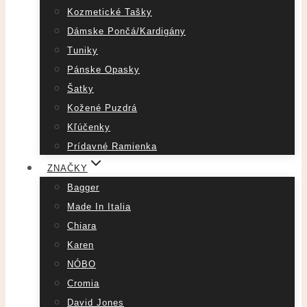
Kozmetické Tašky
Dámske Pončá/Kardigány
Tuniky
Pánske Opasky
Šatky
Kožené Puzdrá
Kľúčenky
Prídavné Ramienka
ZNAČKY
Bagger
Made In Italia
Chiara
Karen
NÓBO
Cromia
David Jones