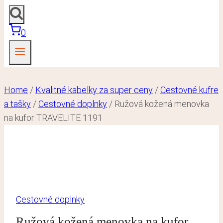
0
Home
/
Kvalitné kabelky za super ceny
/
Cestovné kufre
a tašky
/
Cestovné doplnky
/
Ružová kožená menovka
na kufor TRAVELITE 1191
Cestovné doplnky
Ružová kožená menovka na kufor