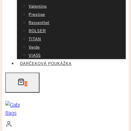
Valentino
Prestige
Reisenthel
ROLSER
TITAN
Verde
VIA55
DARČEKOVÁ POUKÁŽKA
0