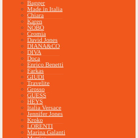
Bagger
Made in Italia
Chiara
Karen
NÓBO
Cromia
David Jones
DIANA&CO
DIVA
Doca
Enrico Benetti
Farkas
GIUDI
Travelite
Grosso
GUESS
HEYS
Italia Versace
Jennifer Jones
Kroko
LORENTI
Marina Galanti