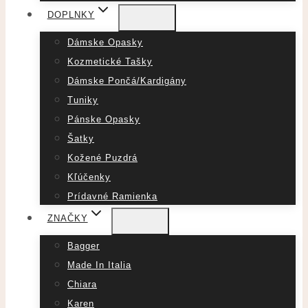
DOPLNKY
Dámske Opasky
Kozmetické Tašky
Dámske Pončá/Kardigány
Tuniky
Pánske Opasky
Šatky
Kožené Puzdrá
Kľúčenky
Prídavné Ramienka
ZNAČKY
Bagger
Made In Italia
Chiara
Karen