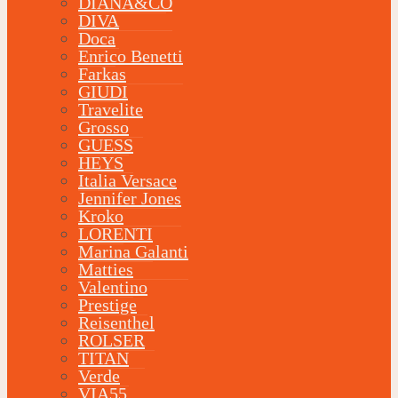
DIANA&CO
DIVA
Doca
Enrico Benetti
Farkas
GIUDI
Travelite
Grosso
GUESS
HEYS
Italia Versace
Jennifer Jones
Kroko
LORENTI
Marina Galanti
Matties
Valentino
Prestige
Reisenthel
ROLSER
TITAN
Verde
VIA55