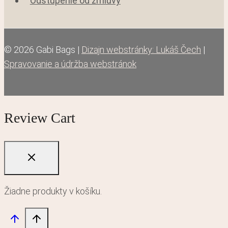
Odstúpenie od zmluvy
© 2026 Gabi Bags |
Dizajn webstránky: Lukáš Čech
|
Spravovanie a údržba webstránok
Review Cart
Žiadne produkty v košíku.