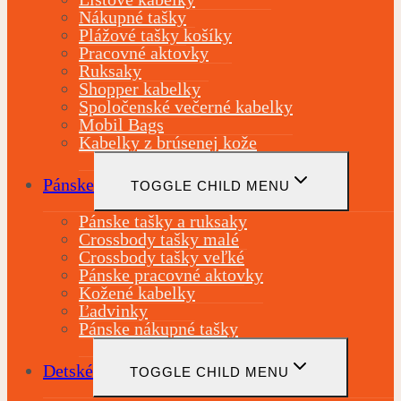
Nákupné tašky
Plážové tašky košíky
Pracovné aktovky
Ruksaky
Shopper kabelky
Spoločenské večerné kabelky
Mobil Bags
Kabelky z brúsenej kože
Pánske
TOGGLE CHILD MENU
Pánske tašky a ruksaky
Crossbody tašky malé
Crossbody tašky veľké
Pánske pracovné aktovky
Kožené kabelky
Ľadvinky
Pánske nákupné tašky
Detské
TOGGLE CHILD MENU