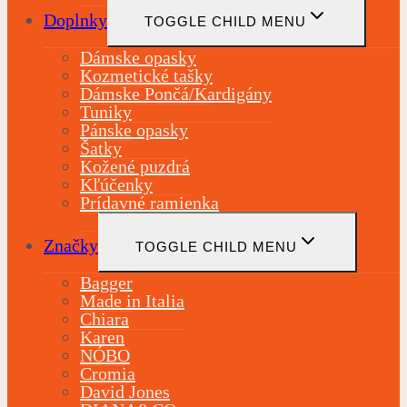
Doplnky
TOGGLE CHILD MENU
Dámske opasky
Kozmetické tašky
Dámske Pončá/Kardigány
Tuniky
Pánske opasky
Šatky
Kožené puzdrá
Kľúčenky
Prídavné ramienka
Značky
TOGGLE CHILD MENU
Bagger
Made in Italia
Chiara
Karen
NÓBO
Cromia
David Jones