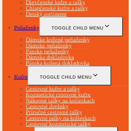
Dievčenské kufre a tašky
Chlapčenské kufre a tašky
Detský sortiment
Peňaženky
TOGGLE CHILD MENU
Dámske kožené peňaženky
Dámske peňaženky
Pánske peňaženky
Dámska dokladovka
Pánska kožená dokladovka
Kufre
TOGGLE CHILD MENU
Cestovné kufre a tašky
Kozmetické cestovné kufre
Nákupné tašky na kolieskach
Cestovné doplnky
Príručné cestovné tašky
Cestovné tašky na kolieskach
Cestovné kozmetické tašky