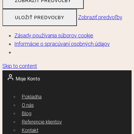
ZOBRAZIŤ PREDVOĽBY
Zobraziť predvoľby
ULOŽIŤ PREDVOĽBY
Zásady používania súborov cookie
Informácie o spracúvaní osobných údajov
Skip to content
Moje Konto
Pokladňa
O nás
Blog
Referencie klientov
Kontakt