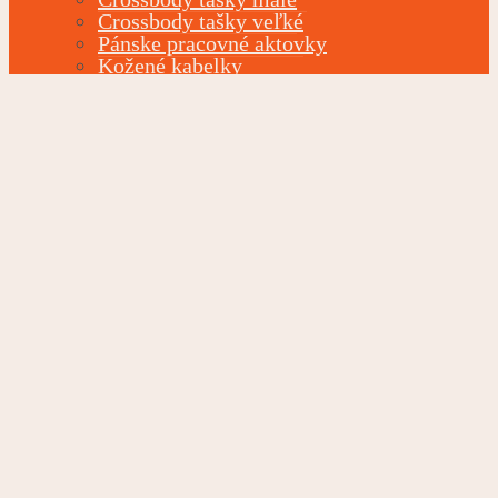
Crossbody tašky veľké
Pánske pracovné aktovky
Kožené kabelky
Ľadvinky
Pánske nákupné tašky
Detské
TOGGLE CHILD MENU
Dievčenské kufre a tašky
Chlapčenské kufre a tašky
Detský sortiment
Peňaženky
TOGGLE CHILD MENU
Dámske kožené peňaženky
Dámske peňaženky
Pánske peňaženky
Dámska dokladovka
Pánska kožená dokladovka
Kufre
TOGGLE CHILD MENU