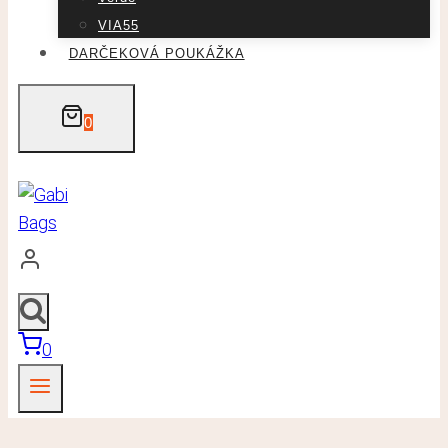
VIA55
DARČEKOVÁ POUKÁŽKA
0
0