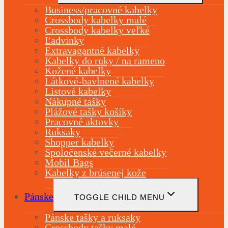
Business/pracovné kabelky
Crossbody kabelky malé
Crossbody kabelky veľké
Ľadvinky
Extravagantné kabelky
Kabelky do ruky / na rameno
Kožené kabelky
Látkové-bavlnené kabelky
Listové kabelky
Nákupné tašky
Plážové tašky košíky
Pracovné aktovky
Ruksaky
Shopper kabelky
Spoločenské večerné kabelky
Mobil Bags
Kabelky z brúsenej kože
Pánske
TOGGLE CHILD MENU
Pánske tašky a ruksaky
Crossbody tašky malé