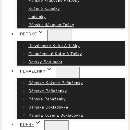
Pánske Pracovné Aktovky
Kožené Kabelky
Ľadvinky
Pánske Nákupné Tašky
DETSKÉ
Dievčenské Kufre A Tašky
Chlapčenské Kufre A Tašky
Detský Sortiment
PEŇAŽENKY
Dámske Kožené Peňaženky
Dámske Peňaženky
Pánske Peňaženky
Dámska Dokladovka
Pánska Kožená Dokladovka
KUFRE