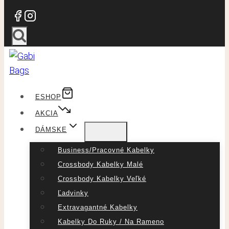
ESHOP
AKCIA
DÁMSKE
Business/pracovné Kabelky
Crossbody Kabelky Malé
Crossbody Kabelky Veľké
Ľadvinky
Extravagantné Kabelky
Kabelky Do Ruky / Na Rameno