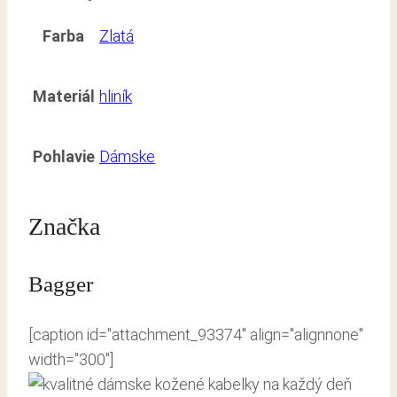
Farba
Zlatá
Materiál
hliník
Pohlavie
Dámske
Značka
Bagger
[caption id="attachment_93374" align="alignnone"
width="300"]