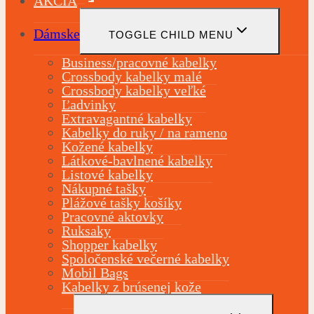
AKCIA
Dámske
TOGGLE CHILD MENU
Business/pracovné kabelky
Crossbody kabelky malé
Crossbody kabelky veľké
Ľadvinky
Extravagantné kabelky
Kabelky do ruky / na rameno
Kožené kabelky
Látkové-bavlnené kabelky
Listové kabelky
Nákupné tašky
Plážové tašky košíky
Pracovné aktovky
Ruksaky
Shopper kabelky
Spoločenské večerné kabelky
Mobil Bags
Kabelky z brúsenej kože