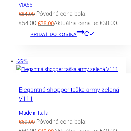
VIA55
Pôvodná cena bola:
€
54.00
€54.00.
Aktuálna cena je: €38.00.
€
38.00
PRIDAŤ DO KOŠÍKA
-29%
Elegantná shopper taška army zelená
V111
Made in Italia
Pôvodná cena bola:
€
69.00
€69.00.
Aktuálna cena je: €49.00.
€
49.00