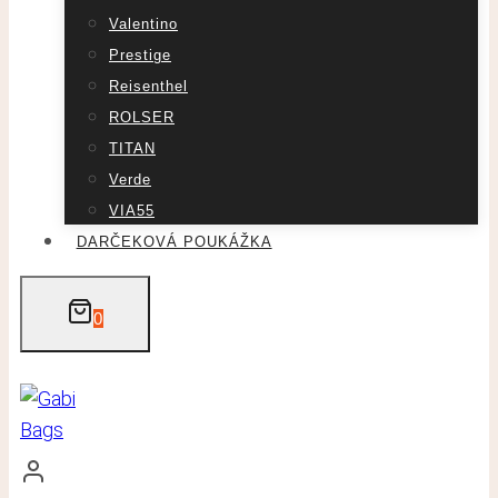
Valentino
Prestige
Reisenthel
ROLSER
TITAN
Verde
VIA55
DARČEKOVÁ POUKÁŽKA
0