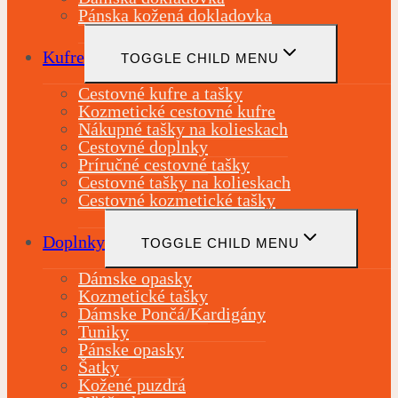
Pánska kožená dokladovka
Kufre
TOGGLE CHILD MENU
Cestovné kufre a tašky
Kozmetické cestovné kufre
Nákupné tašky na kolieskach
Cestovné doplnky
Príručné cestovné tašky
Cestovné tašky na kolieskach
Cestovné kozmetické tašky
Doplnky
TOGGLE CHILD MENU
Dámske opasky
Kozmetické tašky
Dámske Pončá/Kardigány
Tuniky
Pánske opasky
Šatky
Kožené puzdrá