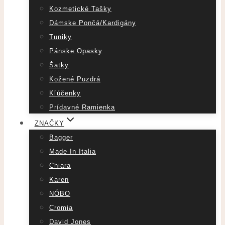
Kozmetické Tašky
Dámske Pončá/Kardigány
Tuniky
Pánske Opasky
Šatky
Kožené Puzdrá
Kľúčenky
Prídavné Ramienka
ZNAČKY
Bagger
Made In Italia
Chiara
Karen
NÓBO
Cromia
David Jones