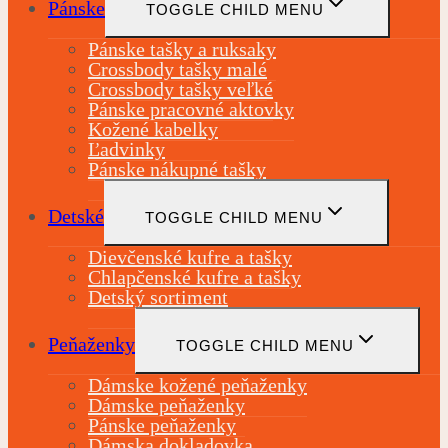
Pánske
TOGGLE CHILD MENU
Pánske tašky a ruksaky
Crossbody tašky malé
Crossbody tašky veľké
Pánske pracovné aktovky
Kožené kabelky
Ľadvinky
Pánske nákupné tašky
Detské
TOGGLE CHILD MENU
Dievčenské kufre a tašky
Chlapčenské kufre a tašky
Detský sortiment
Peňaženky
TOGGLE CHILD MENU
Dámske kožené peňaženky
Dámske peňaženky
Pánske peňaženky
Dámska dokladovka