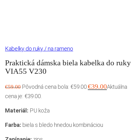
Kabelky do ruky / na rameno
Praktická dámska biela kabelka do ruky
VIA55 V230
€
39.00
Pôvodná cena bola: €59.00.
Aktuálna
€
59.00
cena je: €39.00.
Materiál:
PU koža
Farba:
biela s bledo hnedou kombináciou
Zapínanie:
zips