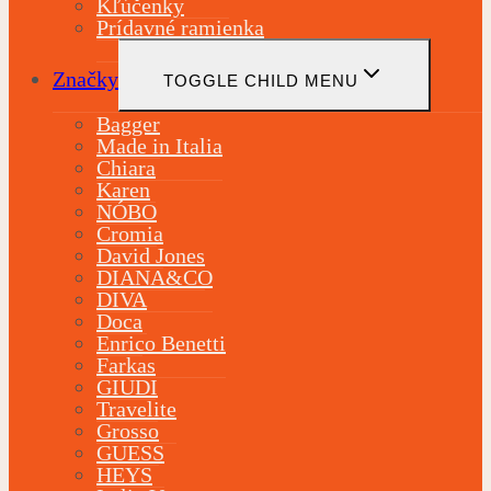
Kľúčenky
Prídavné ramienka
Značky
TOGGLE CHILD MENU
Bagger
Made in Italia
Chiara
Karen
NÓBO
Cromia
David Jones
DIANA&CO
DIVA
Doca
Enrico Benetti
Farkas
GIUDI
Travelite
Grosso
GUESS
HEYS