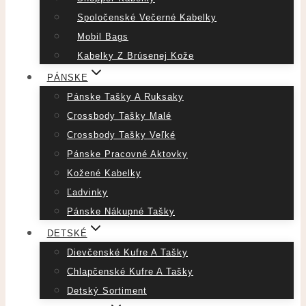
Spoločenské Večerné Kabelky
Mobil Bags
Kabelky Z Brúsenej Kože
PÁNSKE
Pánske Tašky A Ruksaky
Crossbody Tašky Malé
Crossbody Tašky Veľké
Pánske Pracovné Aktovky
Kožené Kabelky
Ľadvinky
Pánske Nákupné Tašky
DETSKÉ
Dievčenské Kufre A Tašky
Chlapčenské Kufre A Tašky
Detský Sortiment