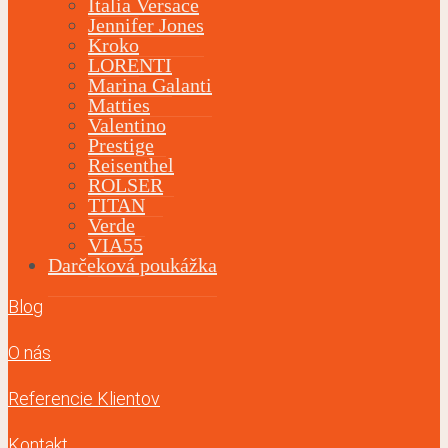
Italia Versace
Jennifer Jones
Kroko
LORENTI
Marina Galanti
Matties
Valentino
Prestige
Reisenthel
ROLSER
TITAN
Verde
VIA55
Darčeková poukážka
Blog
O nás
Referencie Klientov
Kontakt