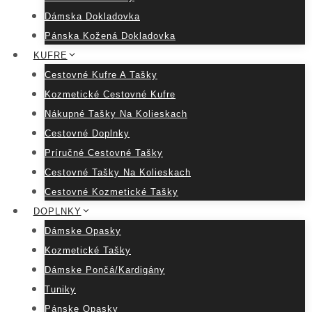
Dámska Dokladovka
Pánska Kožená Dokladovka
KUFRE
Cestovné Kufre A Tašky
Kozmetické Cestovné Kufre
Nákupné Tašky Na Kolieskach
Cestovné Doplnky
Príručné Cestovné Tašky
Cestovné Tašky Na Kolieskach
Cestovné Kozmetické Tašky
DOPLNKY
Dámske Opasky
Kozmetické Tašky
Dámske Pončá/Kardigány
Tuniky
Pánske Opasky