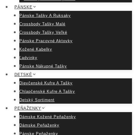
PÁNSKE
Pánske Tašky A Ruksaky
Crossbody Tašky Malé
Crossbody Tašky Veľké
Pánske Pracovné Aktovky
Kožené Kabelky
Ľadvinky
Pánske Nákupné Tašky
DETSKÉ
Dievčenské Kufre A Tašky
Chlapčenské Kufre A Tašky
Detský Sortiment
PEŇAŽENKY
Dámske Kožené Peňaženky
Dámske Peňaženky
Pánske Peňaženky