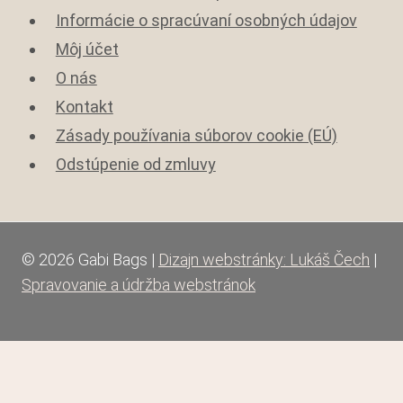
Informácie o spracúvaní osobných údajov
Môj účet
O nás
Kontakt
Zásady používania súborov cookie (EÚ)
Odstúpenie od zmluvy
© 2026 Gabi Bags |
Dizajn webstránky: Lukáš Čech
|
Spravovanie a údržba webstránok
Review Cart