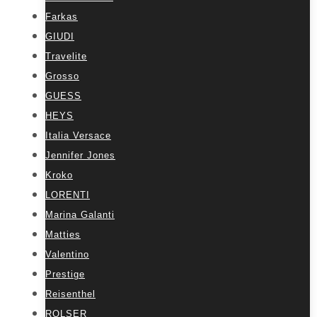
Farkas
GIUDI
Travelite
Grosso
GUESS
HEYS
Italia Versace
Jennifer Jones
Kroko
LORENTI
Marina Galanti
Matties
Valentino
Prestige
Reisenthel
ROLSER