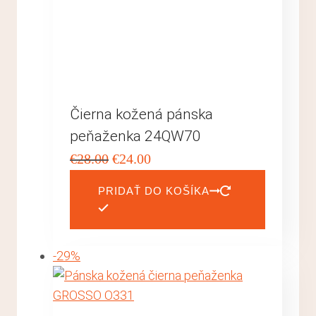
Čierna kožená pánska
peňaženka 24QW70
Pôvodná
Aktuálna
€
28.00
€
24.00
cena
cena
PRIDAŤ DO KOŠÍKA
bola:
je:
€28.00.
€24.00.
-29%