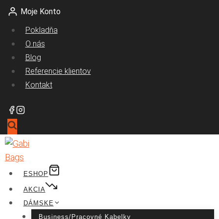
Skip
Moje Konto
to
Pokladňa
content
O nás
Blog
Referencie klientov
Kontakt
ESHOP
AKCIA
DÁMSKE
Business/pracovné Kabelky