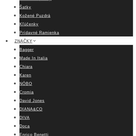
Šatky
Kožené Puzdrá
Kľúčenky
Prídavné Ramienka
ZNAČKY
Bagger
Made In Italia
Chiara
Karen
NÓBO
Cromia
David Jones
DIANA&CO
DIVA
Doca
Enrico Benetti