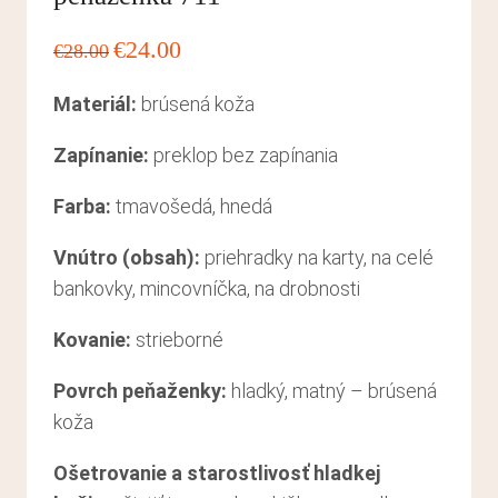
Pôvodná
Aktuálna
€
24.00
€
28.00
cena
cena
Materiál:
brúsená koža
bola:
je:
€28.00.
€24.00.
Zapínanie:
preklop bez zapínania
Farba:
tmavošedá, hnedá
Vnútro (obsah):
priehradky na karty, na celé
bankovky, mincovníčka, na drobnosti
Kovanie:
strieborné
Povrch peňaženky:
hladký, matný – brúsená
koža
Ošetrovanie a starostlivosť hladkej