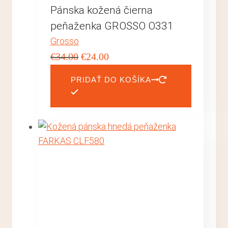
Pánska kožená čierna
peňaženka GROSSO O331
Grosso
Pôvodná
Aktuálna
€
34.00
€
24.00
cena
cena
PRIDAŤ DO KOŠÍKA
bola:
je:
€34.00.
€24.00.