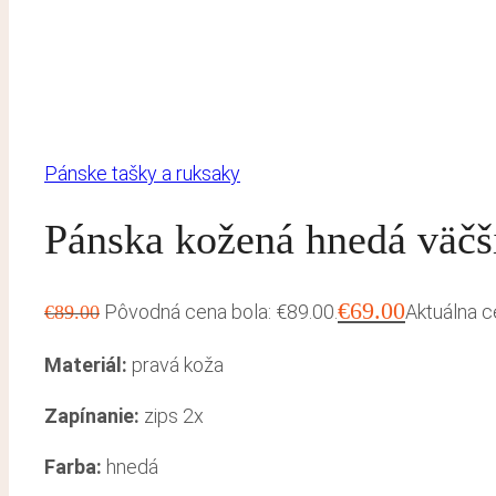
Pánske tašky a ruksaky
Pánska kožená hnedá väčš
€
69.00
Pôvodná cena bola: €89.00.
Aktuálna c
€
89.00
Materiál:
pravá koža
Zapínanie:
zips 2x
Farba:
hnedá