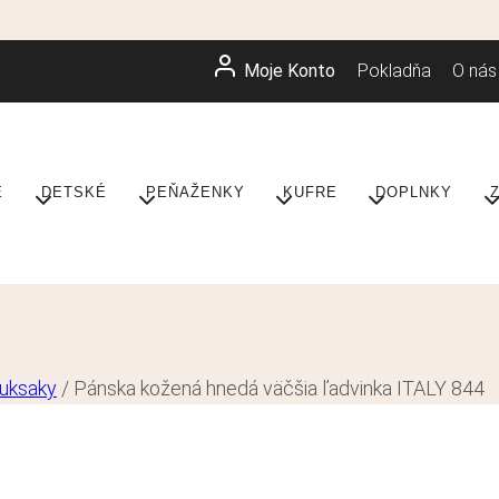
Moje Konto
Pokladňa
O nás
E
DETSKÉ
PEŇAŽENKY
KUFRE
DOPLNKY
ruksaky
/
Pánska kožená hnedá väčšia ľadvinka ITALY 844