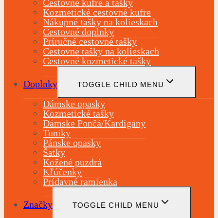
Cestovné kufre a tašky
Kozmetické cestovné kufre
Nákupné tašky na kolieskach
Cestovné doplnky
Príručné cestovné tašky
Cestovné tašky na kolieskach
Cestovné kozmetické tašky
Doplnky
TOGGLE CHILD MENU
Dámske opasky
Kozmetické tašky
Dámske Pončá/Kardigány
Tuniky
Pánske opasky
Šatky
Kožené puzdrá
Kľúčenky
Prídavné ramienka
Značky
TOGGLE CHILD MENU