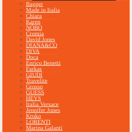
Bagger
Made in Italia
Chiara
Karen
NÓBO
Cromia
David Jones
DIANA&CO
DIVA
Doca
Enrico Benetti
Farkas
GIUDI
Travelite
Grosso
GUESS
HEYS
Italia Versace
Jennifer Jones
Kroko
LORENTI
Marina Galanti