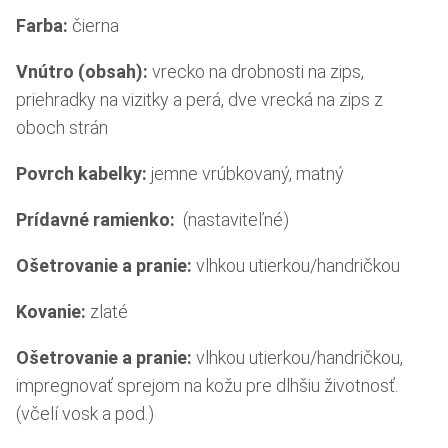
Farba:
čierna
Vnútro (obsah):
vrecko na drobnosti na zips,
priehradky na vizitky a perá, dve vrecká na zips z
oboch strán
Povrch kabelky:
jemne vrúbkovaný, matný
Prídavné ramienko:
(nastaviteľné)
Ošetrovanie a pranie:
vlhkou utierkou/handričkou
Kovanie:
zlaté
Ošetrovanie a pranie
:
vlhkou utierkou/handričkou,
impregnovať sprejom na kožu pre dlhšiu životnosť.
(včelí vosk a pod.)