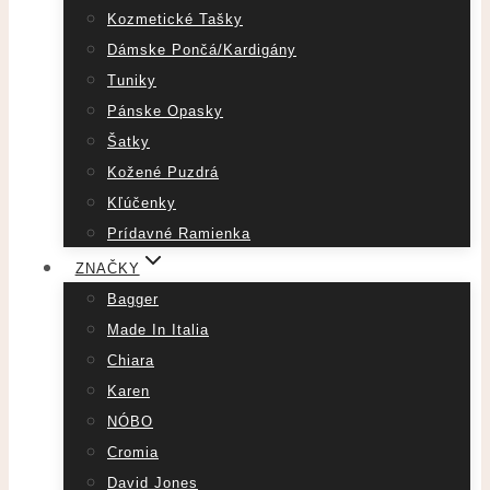
Kozmetické Tašky
Dámske Pončá/Kardigány
Tuniky
Pánske Opasky
Šatky
Kožené Puzdrá
Kľúčenky
Prídavné Ramienka
ZNAČKY
Bagger
Made In Italia
Chiara
Karen
NÓBO
Cromia
David Jones