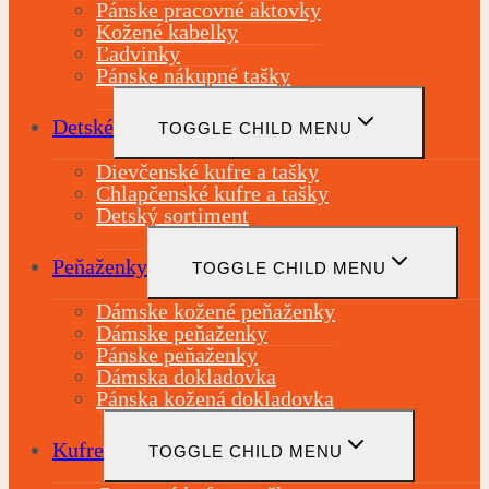
Pánske pracovné aktovky
Kožené kabelky
Ľadvinky
Pánske nákupné tašky
Detské
TOGGLE CHILD MENU
Dievčenské kufre a tašky
Chlapčenské kufre a tašky
Detský sortiment
Peňaženky
TOGGLE CHILD MENU
Dámske kožené peňaženky
Dámske peňaženky
Pánske peňaženky
Dámska dokladovka
Pánska kožená dokladovka
Kufre
TOGGLE CHILD MENU