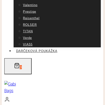
Valentino
Prestige
Reisenthel
ROLSER
TITAN
Verde
VIA55
DARČEKOVÁ POUKÁŽKA
0