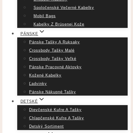
Spoločenské Večerné Kabelky
Mobil Bags
Kabelky Z Brúsenej Kože
PÁNSKE
Pánske Tašky A Ruksaky
Crossbody Tašky Malé
Crossbody Tašky Veľké
Pánske Pracovné Aktovky
Kožené Kabelky
Ľadvinky
Pánske Nákupné Tašky
DETSKÉ
Dievčenské Kufre A Tašky
Chlapčenské Kufre A Tašky
Detský Sortiment