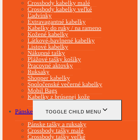
Crossbody kabelky malé
Crossbody kabelky veľké
Ľadvinky
Extravagantné kabelky
Kabelky do ruky / na rameno
Kožené kabelky
Látkové-bavlnené kabelky
Listové kabelky
Nákupné tašky
Plážové tašky košíky
Pracovné aktovky
Ruksaky
Shopper kabelky
Spoločenské večerné kabelky
Mobil Bags
Kabelky z brúsenej kože
Pánske
TOGGLE CHILD MENU
Pánske tašky a ruksaky
Crossbody tašky malé
Crossbody tašky veľké