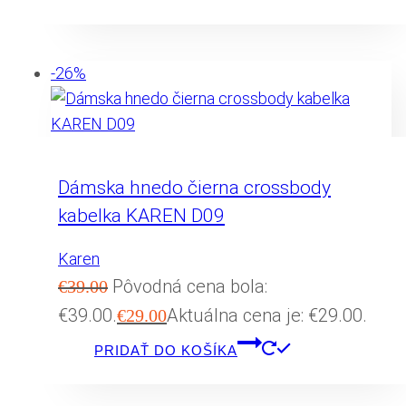
-26%
Dámska hnedo čierna crossbody
kabelka KAREN D09
Karen
Pôvodná cena bola:
€
39.00
€39.00.
Aktuálna cena je: €29.00.
€
29.00
PRIDAŤ DO KOŠÍKA