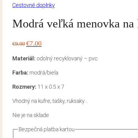
Cestovné doplnky
Modrá veľká menovka na
Pôvodná
Aktuálna
€
7.00
€
9.00
cena
cena
Materiál:
odolný recyklovaný – pvc
bola:
je:
€9.00.
€7.00.
Farba:
modrá/biela
Rozmery:
11 x 0.5 x 7
Vhodný na kufre, tašky, ruksaky…
Nie je na sklade
Bezpečná platba kartou