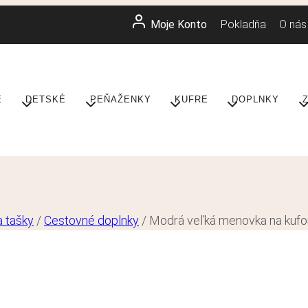
Moje Konto
Pokladňa
O nás
E
DETSKÉ
PEŇAŽENKY
KUFRE
DOPLNKY
a tašky
/
Cestovné doplnky
/
Modrá veľká menovka na kuf