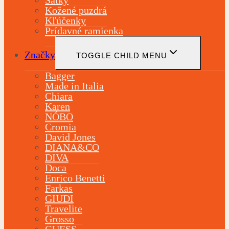
Kožené puzdrá
Kľúčenky
Prídavné ramienka
Značky
TOGGLE CHILD MENU
Bagger
Made in Italia
Chiara
Karen
NÓBO
Cromia
David Jones
DIANA&CO
DIVA
Doca
Enrico Benetti
Farkas
GIUDI
Travelite
Grosso
GUESS