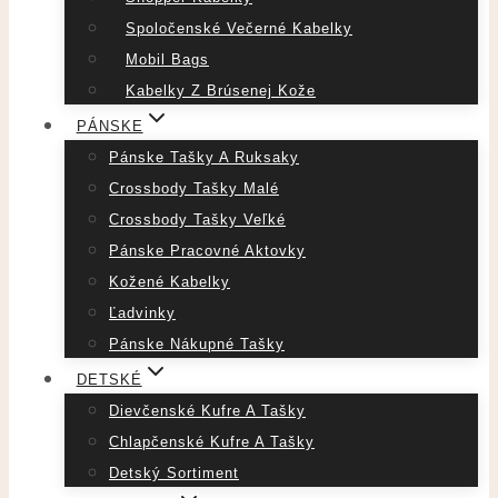
Spoločenské Večerné Kabelky
Mobil Bags
Kabelky Z Brúsenej Kože
PÁNSKE
Pánske Tašky A Ruksaky
Crossbody Tašky Malé
Crossbody Tašky Veľké
Pánske Pracovné Aktovky
Kožené Kabelky
Ľadvinky
Pánske Nákupné Tašky
DETSKÉ
Dievčenské Kufre A Tašky
Chlapčenské Kufre A Tašky
Detský Sortiment