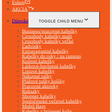
Eshop
AKCIA
Dámske
TOGGLE CHILD MENU
Business/pracovné kabelky
Crossbody kabelky malé
Crossbody kabelky veľké
Ľadvinky
Extravagantné kabelky
Kabelky do ruky / na rameno
Kožené kabelky
Látkové-bavlnené kabelky
Listové kabelky
Nákupné tašky
Plážové tašky košíky
Pracovné aktovky
Ruksaky
Shopper kabelky
Spoločenské večerné kabelky
Mobil Bags
Kabelky z brúsenej kože