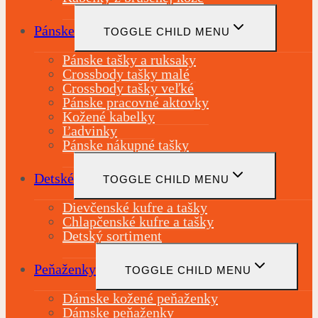
Pánske
TOGGLE CHILD MENU
Pánske tašky a ruksaky
Crossbody tašky malé
Crossbody tašky veľké
Pánske pracovné aktovky
Kožené kabelky
Ľadvinky
Pánske nákupné tašky
Detské
TOGGLE CHILD MENU
Dievčenské kufre a tašky
Chlapčenské kufre a tašky
Detský sortiment
Peňaženky
TOGGLE CHILD MENU
Dámske kožené peňaženky
Dámske peňaženky