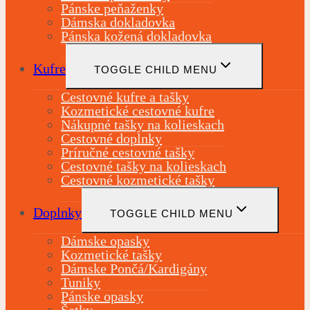
Pánske peňaženky
Dámska dokladovka
Pánska kožená dokladovka
Kufre
TOGGLE CHILD MENU
Cestovné kufre a tašky
Kozmetické cestovné kufre
Nákupné tašky na kolieskach
Cestovné doplnky
Príručné cestovné tašky
Cestovné tašky na kolieskach
Cestovné kozmetické tašky
Doplnky
TOGGLE CHILD MENU
Dámske opasky
Kozmetické tašky
Dámske Pončá/Kardigány
Tuniky
Pánske opasky
Šatky