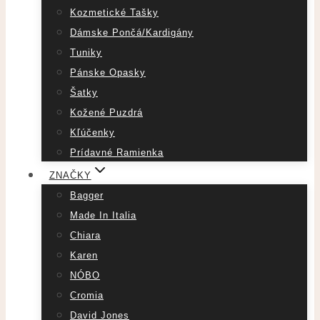
Kozmetické Tašky
Dámske Pončá/Kardigány
Tuniky
Pánske Opasky
Šatky
Kožené Puzdrá
Kľúčenky
Prídavné Ramienka
ZNAČKY
Bagger
Made In Italia
Chiara
Karen
NÓBO
Cromia
David Jones