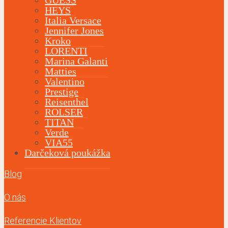
HEYS
Italia Versace
Jennifer Jones
Kroko
LORENTI
Marina Galanti
Matties
Valentino
Prestige
Reisenthel
ROLSER
TITAN
Verde
VIA55
Darčeková poukážka
Blog
O nás
Referencie Klientov