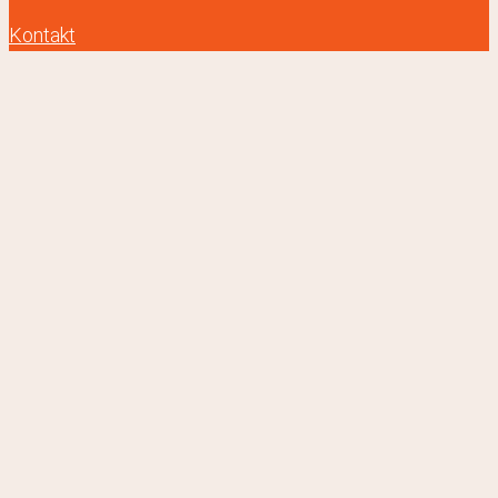
Kontakt
Hľadať:
VYHĽADÁVANIE
Malá kožená crossbody pudrová kabelka ITALY 152
Pôvodná cena bola: €69.00.
Aktuálna cena
€
69.00
€
54.00
je: €54.00.