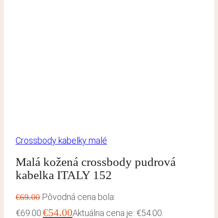
Crossbody kabelky malé
Malá kožená crossbody pudrová
kabelka ITALY 152
Pôvodná cena bola:
€
69.00
€
54.00
€69.00.
Aktuálna cena je: €54.00.