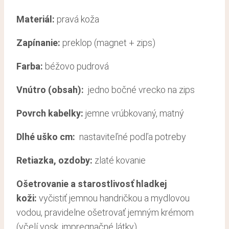
Materiál:
pravá koža
Zapínanie:
preklop (magnet + zips)
Farba:
béžovo pudrová
Vnútro (obsah):
jedno bočné vrecko na zips
Povrch kabelky:
jemne vrúbkovaný, matný
Dlhé uško cm:
nastaviteľné podľa potreby
Retiazka, ozdoby:
zlaté kovanie
Ošetrovanie a starostlivosť hladkej
koži
:
vyčistiť jemnou handričkou a mydlovou
vodou, pravidelne ošetrovať jemným krémom
(včelí vosk, impregnačné látky)