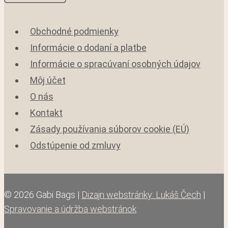
Obchodné podmienky
Informácie o dodaní a platbe
Informácie o spracúvaní osobných údajov
Môj účet
O nás
Kontakt
Zásady používania súborov cookie (EÚ)
Odstúpenie od zmluvy
© 2026 Gabi Bags |
Dizajn webstránky: Lukáš Čech
|
Spravovanie a údržba webstránok