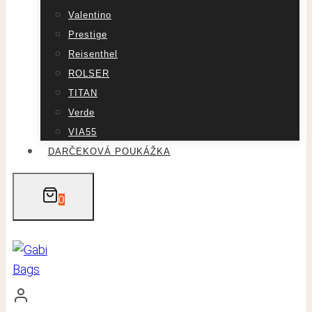
Valentino
Prestige
Reisenthel
ROLSER
TITAN
Verde
VIA55
DARČEKOVÁ POUKÁŽKA
0