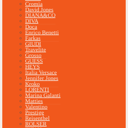
Cromia
David Jones
DIANA&CO
DIVA
Doca
Enrico Benetti
Farkas
GIUDI
Travelite
Grosso
GUESS
HEYS
Italia Versace
Jennifer Jones
Kroko
LORENTI
Marina Galanti
Matties
Valentino
Prestige
Reisenthel
ROLSER