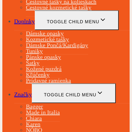
Cestovné tašky na kolieskach
Cestovné kozmetické tašky
Doplnky
TOGGLE CHILD MENU
Dámske opasky
Kozmetické tašky
Dámske Pončá/Kardigány
Tuniky
Pánske opasky
Šatky
Kožené puzdrá
Kľúčenky
Prídavné ramienka
Značky
TOGGLE CHILD MENU
Bagger
Made in Italia
Chiara
Karen
NÓBO