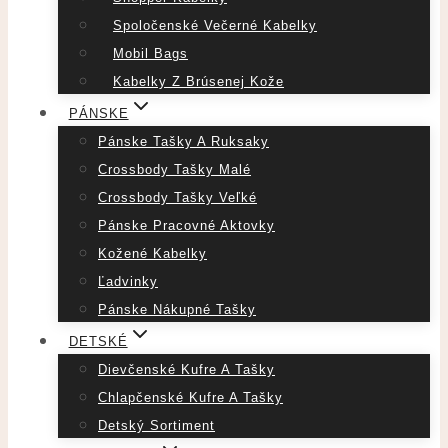
Spoločenské Večerné Kabelky
Mobil Bags
Kabelky Z Brúsenej Kože
PÁNSKE
Pánske Tašky A Ruksaky
Crossbody Tašky Malé
Crossbody Tašky Veľké
Pánske Pracovné Aktovky
Kožené Kabelky
Ľadvinky
Pánske Nákupné Tašky
DETSKÉ
Dievčenské Kufre A Tašky
Chlapčenské Kufre A Tašky
Detský Sortiment