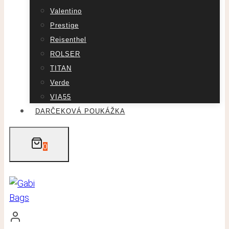
Valentino
Prestige
Reisenthel
ROLSER
TITAN
Verde
VIA55
DARČEKOVÁ POUKÁŽKA
0