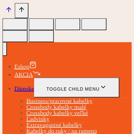
Eshop
AKCIA
Dámske
TOGGLE CHILD MENU
Business/pracovné kabelky
Crossbody kabelky malé
Crossbody kabelky veľké
Ľadvinky
Extravagantné kabelky
Kabelky do ruky / na rameno