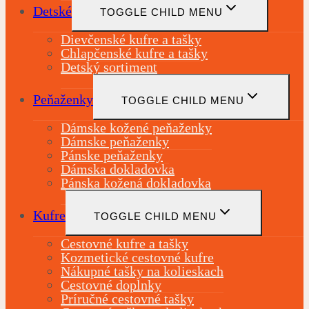
Detské
TOGGLE CHILD MENU
Dievčenské kufre a tašky
Chlapčenské kufre a tašky
Detský sortiment
Peňaženky
TOGGLE CHILD MENU
Dámske kožené peňaženky
Dámske peňaženky
Pánske peňaženky
Dámska dokladovka
Pánska kožená dokladovka
Kufre
TOGGLE CHILD MENU
Cestovné kufre a tašky
Kozmetické cestovné kufre
Nákupné tašky na kolieskach
Cestovné doplnky
Príručné cestovné tašky