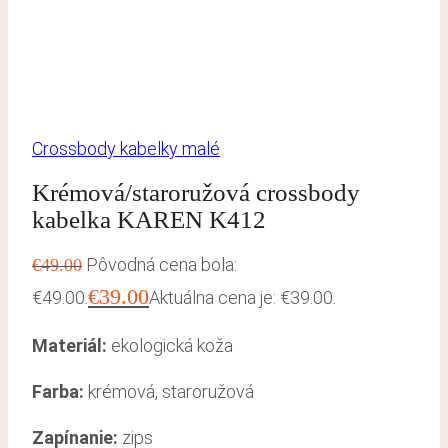
Crossbody kabelky malé
Krémová/staroružová crossbody
kabelka KAREN K412
Pôvodná cena bola:
€
49.00
€
39.00
€49.00.
Aktuálna cena je: €39.00.
Materiál:
ekologická koža
Farba:
krémová, staroružová
Zapínanie:
zips