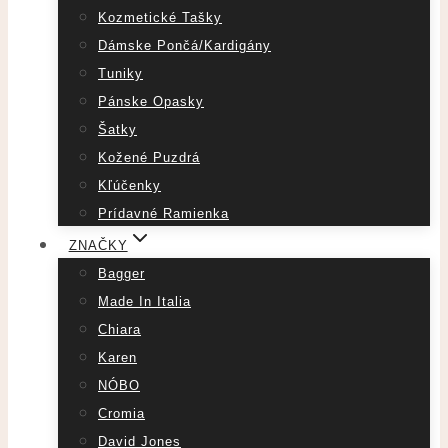
Kozmetické Tašky
Dámske Pončá/Kardigány
Tuniky
Pánske Opasky
Šatky
Kožené Puzdrá
Kľúčenky
Prídavné Ramienka
ZNAČKY
Bagger
Made In Italia
Chiara
Karen
NÓBO
Cromia
David Jones