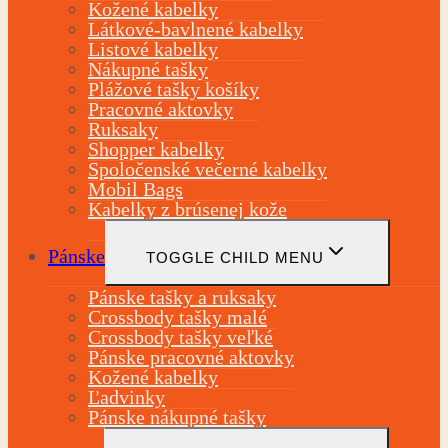
Kožené kabelky
Látkové-bavlnené kabelky
Listové kabelky
Nákupné tašky
Plážové tašky košíky
Pracovné aktovky
Ruksaky
Shopper kabelky
Spoločenské večerné kabelky
Mobil Bags
Kabelky z brúsenej kože
Pánske
TOGGLE CHILD MENU
Pánske tašky a ruksaky
Crossbody tašky malé
Crossbody tašky veľké
Pánske pracovné aktovky
Kožené kabelky
Ľadvinky
Pánske nákupné tašky