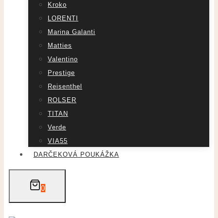
Kroko
LORENTI
Marina Galanti
Matties
Valentino
Prestige
Reisenthel
ROLSER
TITAN
Verde
VIA55
DARČEKOVÁ POUKÁŽKA
0