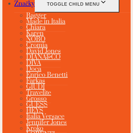
Značky
TOGGLE CHILD MENU
Bagger
Made in Italia
Chiara
Karen
NÓBO
Cromia
David Jones
DIANA&CO
DIVA
Doca
Enrico Benetti
Farkas
GIUDI
Travelite
Grosso
GUESS
HEYS
Italia Versace
Jennifer Jones
Kroko