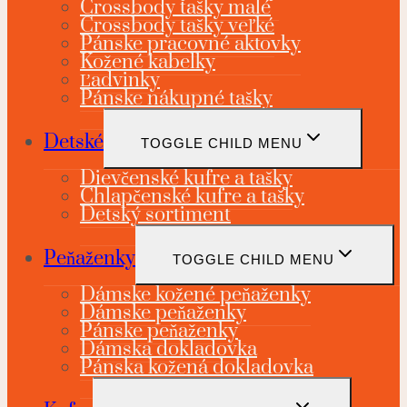
Crossbody tašky malé
Crossbody tašky veľké
Pánske pracovné aktovky
Kožené kabelky
Ľadvinky
Pánske nákupné tašky
Detské
TOGGLE CHILD MENU
Dievčenské kufre a tašky
Chlapčenské kufre a tašky
Detský sortiment
Peňaženky
TOGGLE CHILD MENU
Dámske kožené peňaženky
Dámske peňaženky
Pánske peňaženky
Dámska dokladovka
Pánska kožená dokladovka