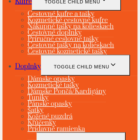
Kufre
TOGGLE CHILD MENU
Cestovné kufre a tašky
Kozmetické cestovné kufre
Nákupné tašky na kolieskach
Cestovné doplnky
Príručné cestovné tašky
Cestovné tašky na kolieskach
Cestovné kozmetické tašky
Doplnky
TOGGLE CHILD MENU
Dámske opasky
Kozmetické tašky
Dámske Pončá/Kardigány
Tuniky
Pánske opasky
Šatky
Kožené puzdrá
Kľúčenky
Prídavné ramienka