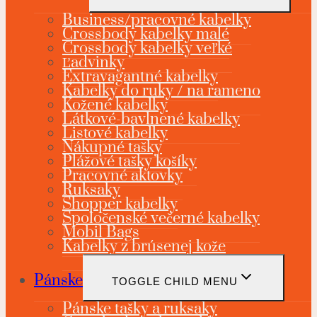
Business/pracovné kabelky
Crossbody kabelky malé
Crossbody kabelky veľké
Ľadvinky
Extravagantné kabelky
Kabelky do ruky / na rameno
Kožené kabelky
Látkové-bavlnené kabelky
Listové kabelky
Nákupné tašky
Plážové tašky košíky
Pracovné aktovky
Ruksaky
Shopper kabelky
Spoločenské večerné kabelky
Mobil Bags
Kabelky z brúsenej kože
Pánske
TOGGLE CHILD MENU
Pánske tašky a ruksaky