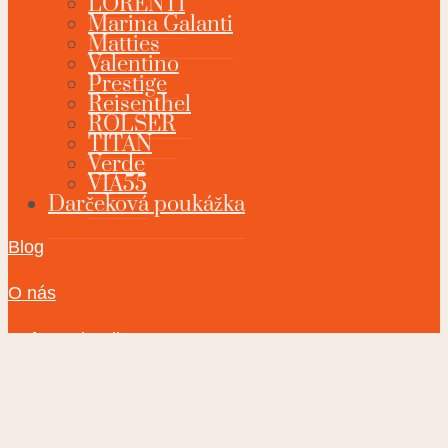
LORENTI
Marina Galanti
Matties
Valentino
Prestige
Reisenthel
ROLSER
TITAN
Verde
VIA55
Darčeková poukážka
Blog
O nás
Referencie Klientov
Kontakt