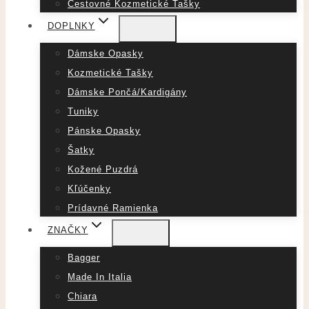
Cestovné Kozmetické Tašky
DOPLNKY
Dámske Opasky
Kozmetické Tašky
Dámske Pončá/Kardigány
Tuniky
Pánske Opasky
Šatky
Kožené Puzdrá
Kľúčenky
Prídavné Ramienka
ZNAČKY
Bagger
Made In Italia
Chiara