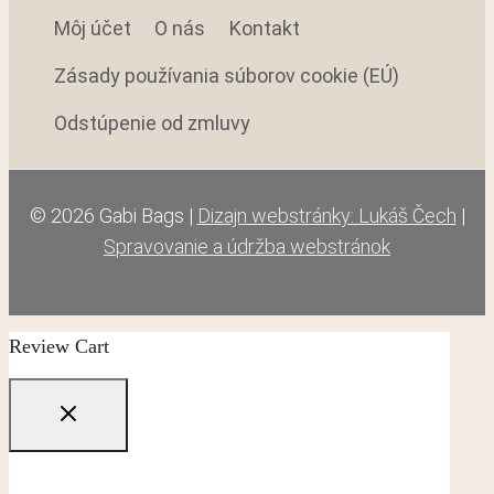
Môj účet
O nás
Kontakt
Zásady používania súborov cookie (EÚ)
Odstúpenie od zmluvy
© 2026 Gabi Bags |
Dizajn webstránky: Lukáš Čech
|
Spravovanie a údržba webstránok
Review Cart