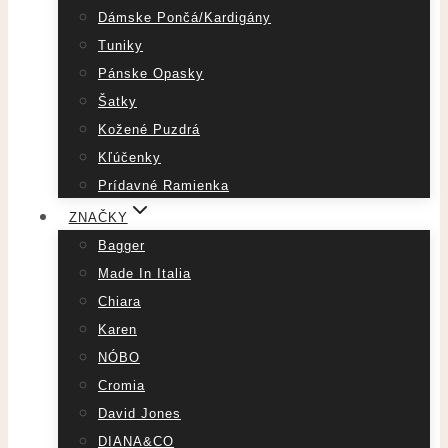
Dámske Pončá/Kardigány
Tuniky
Pánske Opasky
Šatky
Kožené Puzdrá
Kľúčenky
Prídavné Ramienka
ZNAČKY
Bagger
Made In Italia
Chiara
Karen
NÓBO
Cromia
David Jones
DIANA&CO