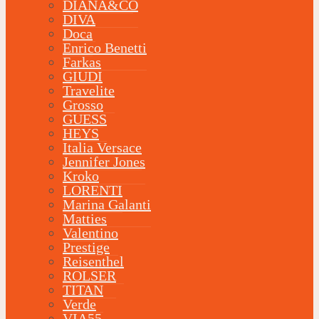
DIANA&CO
DIVA
Doca
Enrico Benetti
Farkas
GIUDI
Travelite
Grosso
GUESS
HEYS
Italia Versace
Jennifer Jones
Kroko
LORENTI
Marina Galanti
Matties
Valentino
Prestige
Reisenthel
ROLSER
TITAN
Verde
VIA55