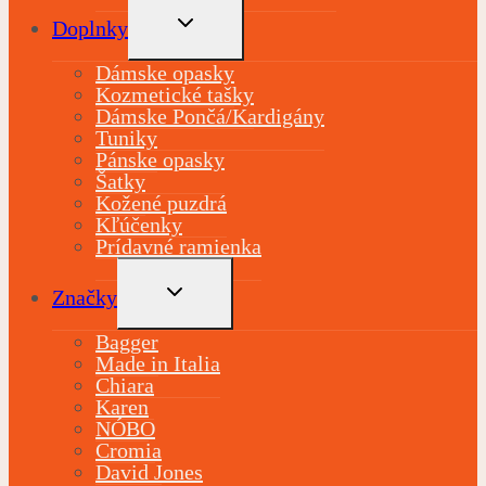
TOGGLE
Doplnky
CHILD
MENU
Dámske opasky
Kozmetické tašky
Dámske Pončá/Kardigány
Tuniky
Pánske opasky
Šatky
Kožené puzdrá
Kľúčenky
Prídavné ramienka
TOGGLE
Značky
CHILD
MENU
Bagger
Made in Italia
Chiara
Karen
NÓBO
Cromia
David Jones