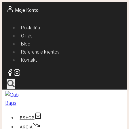
Skip
Moje Konto
to
content
Pokladňa
O nás
Blog
Referencie klientov
Kontakt
ESHOP
AKCIA