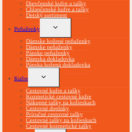
Dievčenské kufre a tašky
Chlapčenské kufre a tašky
Detský sortiment
TOGGLE
Peňaženky
CHILD
MENU
Dámske kožené peňaženky
Dámske peňaženky
Pánske peňaženky
Dámska dokladovka
Pánska kožená dokladovka
TOGGLE
Kufre
CHILD
MENU
Cestovné kufre a tašky
Kozmetické cestovné kufre
Nákupné tašky na kolieskach
Cestovné doplnky
Príručné cestovné tašky
Cestovné tašky na kolieskach
Cestovné kozmetické tašky