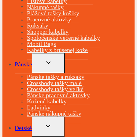
Listové kabelky
Nákupné tašky
Plážové tašky košíky
Pracovné aktovky
Ruksaky
Shopper kabelky
Spoločenské večerné kabelky
Mobil Bags
Kabelky z brúsenej kože
TOGGLE
Pánske
CHILD
MENU
Pánske tašky a ruksaky
Crossbody tašky malé
Crossbody tašky veľké
Pánske pracovné aktovky
Kožené kabelky
Ľadvinky
Pánske nákupné tašky
TOGGLE
Detské
CHILD
MENU