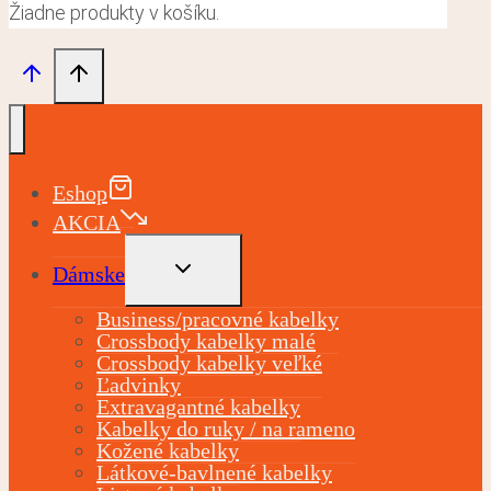
Žiadne produkty v košíku.
Eshop
AKCIA
TOGGLE
Dámske
CHILD
MENU
Business/pracovné kabelky
Crossbody kabelky malé
Crossbody kabelky veľké
Ľadvinky
Extravagantné kabelky
Kabelky do ruky / na rameno
Kožené kabelky
Látkové-bavlnené kabelky