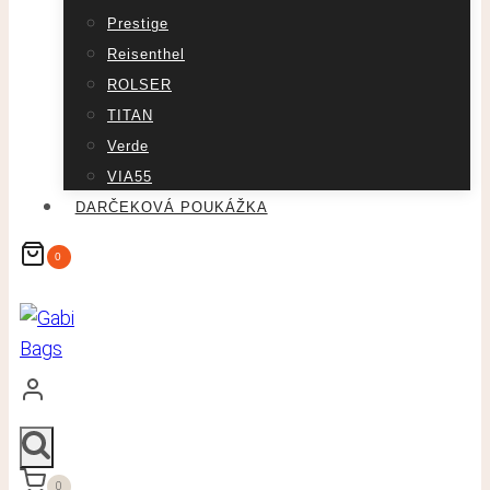
Prestige
Reisenthel
ROLSER
TITAN
Verde
VIA55
DARČEKOVÁ POUKÁŽKA
0
0