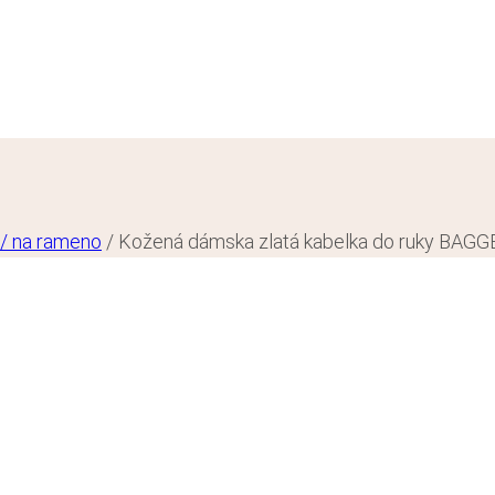
 / na rameno
/
Kožená dámska zlatá kabelka do ruky BAG