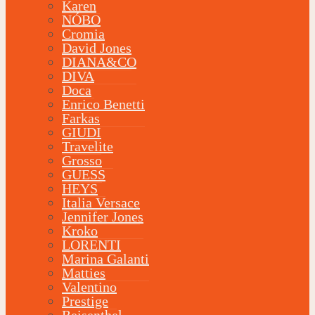
Karen
NÓBO
Cromia
David Jones
DIANA&CO
DIVA
Doca
Enrico Benetti
Farkas
GIUDI
Travelite
Grosso
GUESS
HEYS
Italia Versace
Jennifer Jones
Kroko
LORENTI
Marina Galanti
Matties
Valentino
Prestige