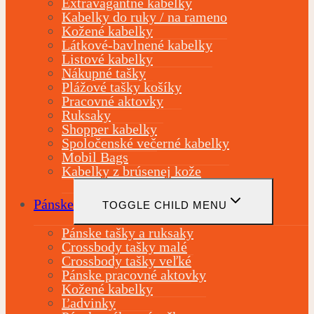
Extravagantné kabelky
Kabelky do ruky / na rameno
Kožené kabelky
Látkové-bavlnené kabelky
Listové kabelky
Nákupné tašky
Plážové tašky košíky
Pracovné aktovky
Ruksaky
Shopper kabelky
Spoločenské večerné kabelky
Mobil Bags
Kabelky z brúsenej kože
Pánske
TOGGLE CHILD MENU
Pánske tašky a ruksaky
Crossbody tašky malé
Crossbody tašky veľké
Pánske pracovné aktovky
Kožené kabelky
Ľadvinky