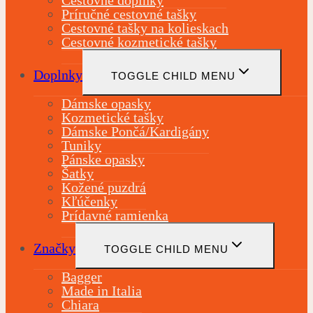
Cestovné doplnky
Príručné cestovné tašky
Cestovné tašky na kolieskach
Cestovné kozmetické tašky
Doplnky
TOGGLE CHILD MENU
Dámske opasky
Kozmetické tašky
Dámske Pončá/Kardigány
Tuniky
Pánske opasky
Šatky
Kožené puzdrá
Kľúčenky
Prídavné ramienka
Značky
TOGGLE CHILD MENU
Bagger
Made in Italia
Chiara