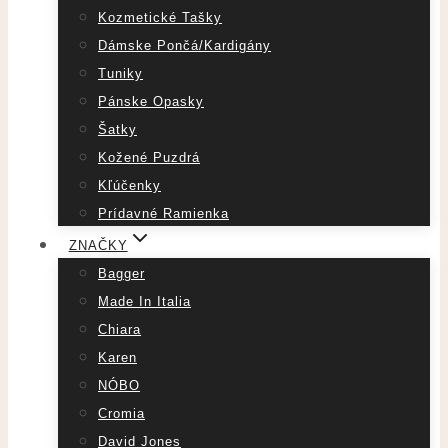
Kozmetické Tašky
Dámske Pončá/Kardigány
Tuniky
Pánske Opasky
Šatky
Kožené Puzdrá
Kľúčenky
Prídavné Ramienka
ZNAČKY
Bagger
Made In Italia
Chiara
Karen
NÓBO
Cromia
David Jones