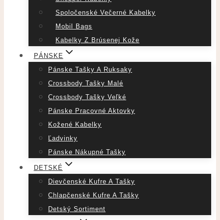
Spoločenské Večerné Kabelky
Mobil Bags
Kabelky Z Brúsenej Kože
PÁNSKE
Pánske Tašky A Ruksaky
Crossbody Tašky Malé
Crossbody Tašky Veľké
Pánske Pracovné Aktovky
Kožené Kabelky
Ľadvinky
Pánske Nákupné Tašky
DETSKÉ
Dievčenské Kufre A Tašky
Chlapčenské Kufre A Tašky
Detský Sortiment