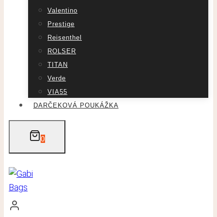
Valentino
Prestige
Reisenthel
ROLSER
TITAN
Verde
VIA55
DARČEKOVÁ POUKÁŽKA
0