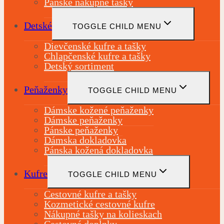
Pánske nákupné tašky
Detské
TOGGLE CHILD MENU
Dievčenské kufre a tašky
Chlapčenské kufre a tašky
Detský sortiment
Peňaženky
TOGGLE CHILD MENU
Dámske kožené peňaženky
Dámske peňaženky
Pánske peňaženky
Dámska dokladovka
Pánska kožená dokladovka
Kufre
TOGGLE CHILD MENU
Cestovné kufre a tašky
Kozmetické cestovné kufre
Nákupné tašky na kolieskach