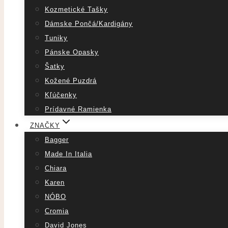
Kozmetické Tašky
Dámske Pončá/Kardigány
Tuniky
Pánske Opasky
Šatky
Kožené Puzdrá
Kľúčenky
Prídavné Ramienka
ZNAČKY
Bagger
Made In Italia
Chiara
Karen
NÓBO
Cromia
David Jones