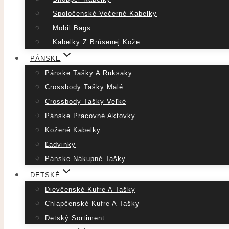
Spoločenské Večerné Kabelky
Mobil Bags
Kabelky Z Brúsenej Kože
PÁNSKE
Pánske Tašky A Ruksaky
Crossbody Tašky Malé
Crossbody Tašky Veľké
Pánske Pracovné Aktovky
Kožené Kabelky
Ľadvinky
Pánske Nákupné Tašky
DETSKÉ
Dievčenské Kufre A Tašky
Chlapčenské Kufre A Tašky
Detský Sortiment