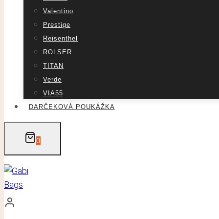
Valentino
Prestige
Reisenthel
ROLSER
TITAN
Verde
VIA55
DARČEKOVÁ POUKÁŽKA
0