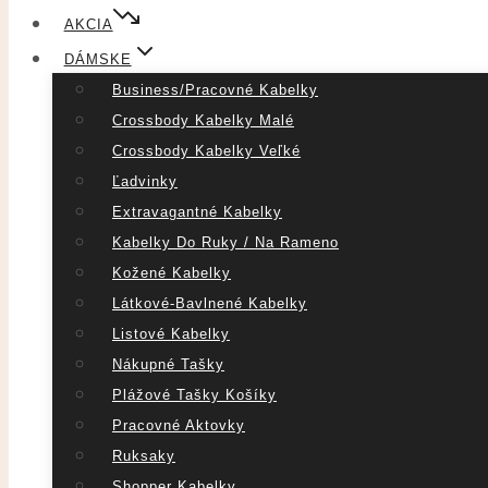
AKCIA
DÁMSKE
Business/pracovné Kabelky
Crossbody Kabelky Malé
Crossbody Kabelky Veľké
Ľadvinky
Extravagantné Kabelky
Kabelky Do Ruky / Na Rameno
Kožené Kabelky
Látkové-Bavlnené Kabelky
Listové Kabelky
Nákupné Tašky
Plážové Tašky Košíky
Pracovné Aktovky
Ruksaky
Shopper Kabelky