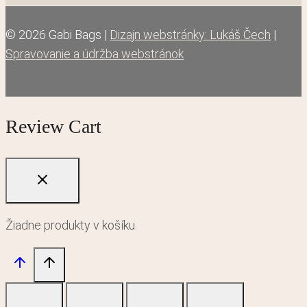
© 2026 Gabi Bags |
Dizajn webstránky: Lukáš Čech
|
Spravovanie a údržba webstránok
Review Cart
Žiadne produkty v košíku.