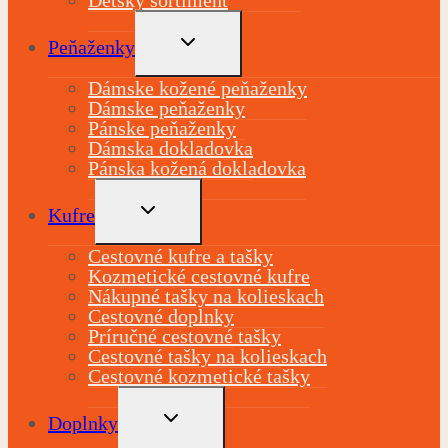
TOGGLE
Peňaženky
CHILD
MENU
Dámske kožené peňaženky
Dámske peňaženky
Pánske peňaženky
Dámska dokladovka
Pánska kožená dokladovka
TOGGLE
Kufre
CHILD
MENU
Cestovné kufre a tašky
Kozmetické cestovné kufre
Nákupné tašky na kolieskach
Cestovné doplnky
Príručné cestovné tašky
Cestovné tašky na kolieskach
Cestovné kozmetické tašky
TOGGLE
Doplnky
CHILD
MENU