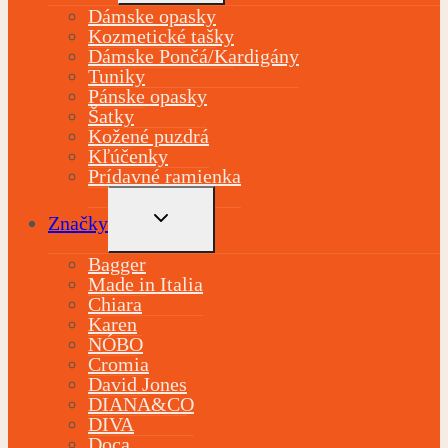
Dámske opasky
Kozmetické tašky
Dámske Pončá/Kardigány
Tuniky
Pánske opasky
Šatky
Kožené puzdrá
Kľúčenky
Prídavné ramienka
TOGGLE
Značky
CHILD
MENU
Bagger
Made in Italia
Chiara
Karen
NÓBO
Cromia
David Jones
DIANA&CO
DIVA
Doca