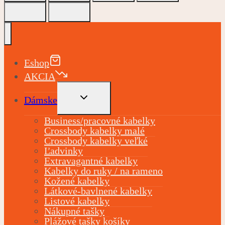
Eshop
AKCIA
TOGGLE
Dámske
CHILD
MENU
Business/pracovné kabelky
Crossbody kabelky malé
Crossbody kabelky veľké
Ľadvinky
Extravagantné kabelky
Kabelky do ruky / na rameno
Kožené kabelky
Látkové-bavlnené kabelky
Listové kabelky
Nákupné tašky
Plážové tašky košíky