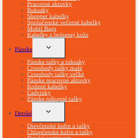
Pracovné aktovky
Ruksaky
Shopper kabelky
Spoločenské večerné kabelky
Mobil Bags
Kabelky z brúsenej kože
TOGGLE
Pánske
CHILD
MENU
Pánske tašky a ruksaky
Crossbody tašky malé
Crossbody tašky veľké
Pánske pracovné aktovky
Kožené kabelky
Ľadvinky
Pánske nákupné tašky
TOGGLE
Detské
CHILD
MENU
Dievčenské kufre a tašky
Chlapčenské kufre a tašky
Detský sortiment