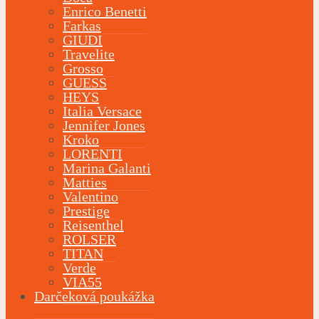
Enrico Benetti
Farkas
GIUDI
Travelite
Grosso
GUESS
HEYS
Italia Versace
Jennifer Jones
Kroko
LORENTI
Marina Galanti
Matties
Valentino
Prestige
Reisenthel
ROLSER
TITAN
Verde
VIA55
Darčeková poukážka