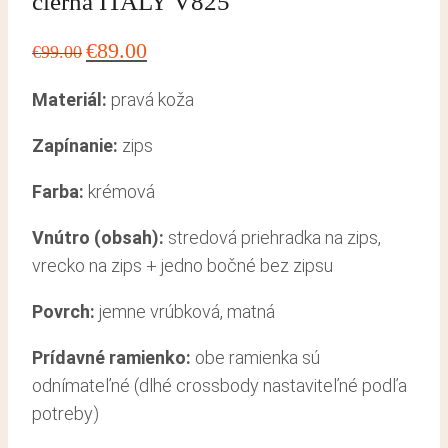
čierna ITALY V825
Pôvodná
Aktuálna
€
89.00
€
99.00
cena
cena
Materiál:
pravá koža
bola:
je:
€99.00.
€89.00.
Zapínanie:
zips
Farba:
krémová
Vnútro (obsah):
stredová priehradka na zips,
vrecko na zips + jedno bočné bez zipsu
Povrch:
jemne vrúbková, matná
Prídavné ramienko:
obe ramienka sú
odnímateľné (dlhé crossbody nastaviteľné podľa
potreby)