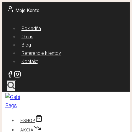
Skip
Moje Konto
to
content
Pokladňa
O nás
Blog
Referencie klientov
Kontakt
ESHOP
AKCIA