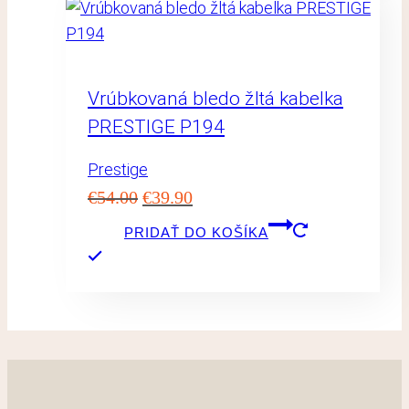
Vrúbkovaná bledo žltá kabelka
PRESTIGE P194
Prestige
Pôvodná
Aktuálna
€
54.00
€
39.90
cena
cena
PRIDAŤ DO KOŠÍKA
bola:
je:
€54.00.
€39.90.