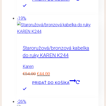
bola:
je:
€65.00.
€29.00.
-19%
Staroružová/bronzová kabelka
do ruky KAREN K244
Karen
Pôvodná
Aktuálna
€
54.00
€
44.00
cena
cena
PRIDAŤ DO KOŠÍKA
bola:
je:
€54.00.
€44.00.
-26%