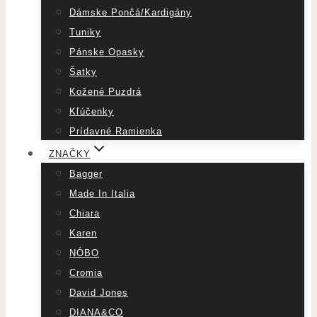
Dámske Pončá/Kardigány
Tuniky
Pánske Opasky
Šatky
Kožené Puzdrá
Kľúčenky
Prídavné Ramienka
ZNAČKY
Bagger
Made In Italia
Chiara
Karen
NÓBO
Cromia
David Jones
DIANA&CO