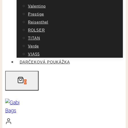
Valentino
Prestige
Reisenthel
ROLSER
TITAN
Verde
VIA55
DARČEKOVÁ POUKÁŽKA
0