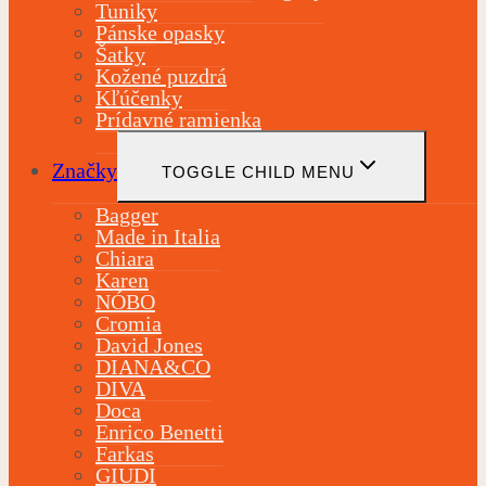
Tuniky
Pánske opasky
Šatky
Kožené puzdrá
Kľúčenky
Prídavné ramienka
Značky
TOGGLE CHILD MENU
Bagger
Made in Italia
Chiara
Karen
NÓBO
Cromia
David Jones
DIANA&CO
DIVA
Doca
Enrico Benetti
Farkas
GIUDI