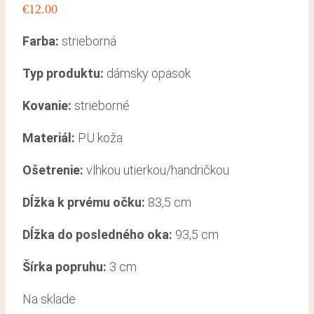
€
12.00
Farba:
strieborná
Typ produktu:
dámsky opasok
Kovanie:
strieborné
Materiál:
PU koža
Ošetrenie:
vlhkou utierkou/handričkou
Dĺžka k prvému očku:
83,5 cm
Dĺžka do posledného oka:
93,5 cm
Šírka popruhu:
3 cm
Na sklade