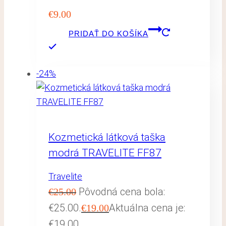
€
9.00
PRIDAŤ DO KOŠÍKA
-24%
Kozmetická látková taška
modrá TRAVELITE FF87
Travelite
Pôvodná cena bola:
€
25.00
€25.00.
Aktuálna cena je:
€
19.00
€19.00.