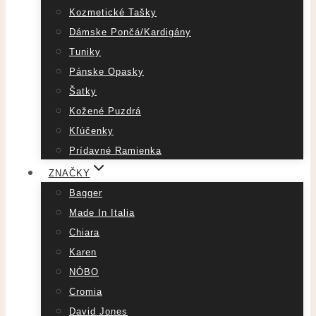
Kozmetické Tašky
Dámske Pončá/Kardigány
Tuniky
Pánske Opasky
Šatky
Kožené Puzdrá
Kľúčenky
Prídavné Ramienka
ZNAČKY
Bagger
Made In Italia
Chiara
Karen
NÓBO
Cromia
David Jones