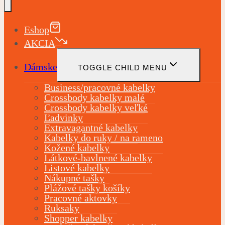
Eshop
AKCIA
Dámske
TOGGLE CHILD MENU
Business/pracovné kabelky
Crossbody kabelky malé
Crossbody kabelky veľké
Ľadvinky
Extravagantné kabelky
Kabelky do ruky / na rameno
Kožené kabelky
Látkové-bavlnené kabelky
Listové kabelky
Nákupné tašky
Plážové tašky košíky
Pracovné aktovky
Ruksaky
Shopper kabelky