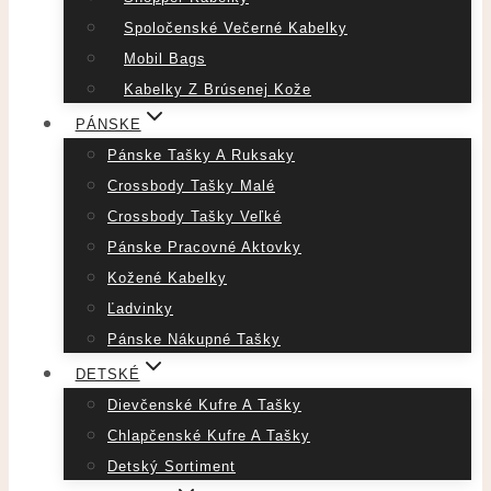
Spoločenské Večerné Kabelky
Mobil Bags
Kabelky Z Brúsenej Kože
PÁNSKE
Pánske Tašky A Ruksaky
Crossbody Tašky Malé
Crossbody Tašky Veľké
Pánske Pracovné Aktovky
Kožené Kabelky
Ľadvinky
Pánske Nákupné Tašky
DETSKÉ
Dievčenské Kufre A Tašky
Chlapčenské Kufre A Tašky
Detský Sortiment