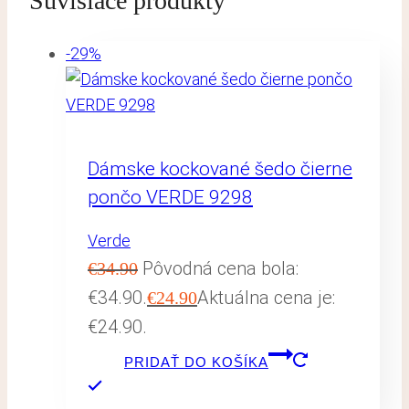
Súvisiace produkty
-29%
Dámske kockované šedo čierne
pončo VERDE 9298
Verde
Pôvodná cena bola:
€
34.90
€34.90.
Aktuálna cena je:
€
24.90
€24.90.
PRIDAŤ DO KOŠÍKA