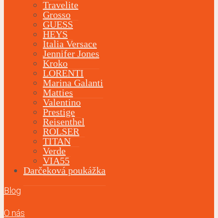
Travelite
Grosso
GUESS
HEYS
Italia Versace
Jennifer Jones
Kroko
LORENTI
Marina Galanti
Matties
Valentino
Prestige
Reisenthel
ROLSER
TITAN
Verde
VIA55
Darčeková poukážka
Blog
O nás