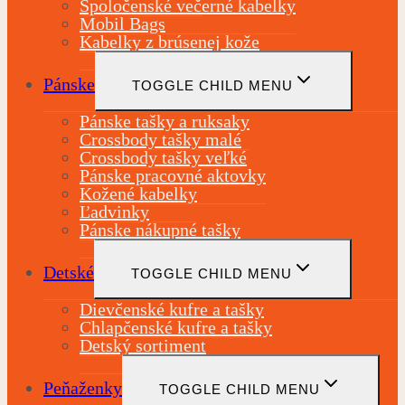
Spoločenské večerné kabelky
Mobil Bags
Kabelky z brúsenej kože
Pánske
TOGGLE CHILD MENU
Pánske tašky a ruksaky
Crossbody tašky malé
Crossbody tašky veľké
Pánske pracovné aktovky
Kožené kabelky
Ľadvinky
Pánske nákupné tašky
Detské
TOGGLE CHILD MENU
Dievčenské kufre a tašky
Chlapčenské kufre a tašky
Detský sortiment
Peňaženky
TOGGLE CHILD MENU