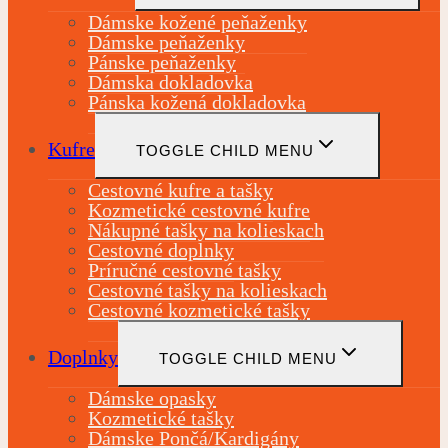
Dámske kožené peňaženky
Dámske peňaženky
Pánske peňaženky
Dámska dokladovka
Pánska kožená dokladovka
Kufre
TOGGLE CHILD MENU
Cestovné kufre a tašky
Kozmetické cestovné kufre
Nákupné tašky na kolieskach
Cestovné doplnky
Príručné cestovné tašky
Cestovné tašky na kolieskach
Cestovné kozmetické tašky
Doplnky
TOGGLE CHILD MENU
Dámske opasky
Kozmetické tašky
Dámske Pončá/Kardigány