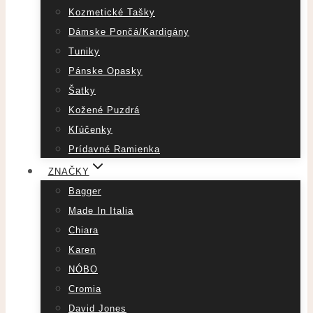
Kozmetické Tašky
Dámske Pončá/Kardigány
Tuniky
Pánske Opasky
Šatky
Kožené Puzdrá
Kľúčenky
Prídavné Ramienka
ZNAČKY
Bagger
Made In Italia
Chiara
Karen
NÓBO
Cromia
David Jones