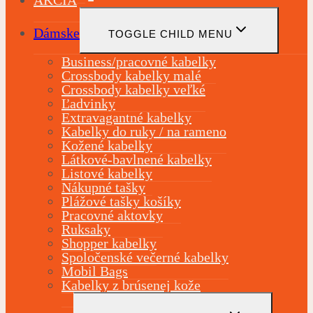
AKCIA
Dámske
TOGGLE CHILD MENU
Business/pracovné kabelky
Crossbody kabelky malé
Crossbody kabelky veľké
Ľadvinky
Extravagantné kabelky
Kabelky do ruky / na rameno
Kožené kabelky
Látkové-bavlnené kabelky
Listové kabelky
Nákupné tašky
Plážové tašky košíky
Pracovné aktovky
Ruksaky
Shopper kabelky
Spoločenské večerné kabelky
Mobil Bags
Kabelky z brúsenej kože