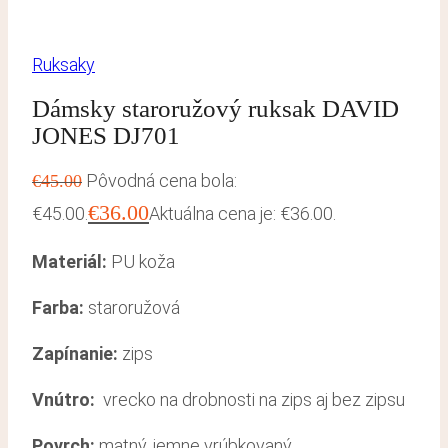
Ruksaky
Dámsky staroružový ruksak DAVID
JONES DJ701
Pôvodná cena bola:
€
45.00
€
36.00
€45.00.
Aktuálna cena je: €36.00.
Materiál:
PU koža
Farba:
staroružová
Zapínanie:
zips
Vnútro:
vrecko na drobnosti na zips aj bez zipsu
Povrch:
matný, jemne vrúbkovaný