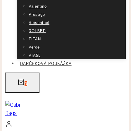
Valentino
Prestige
Reisenthel
ROLSER
TITAN
Verde
VIA55
DARČEKOVÁ POUKÁŽKA
0