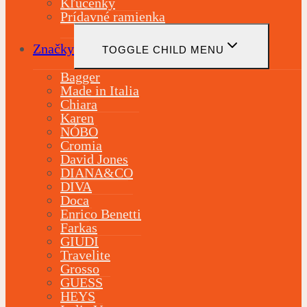
Kľúčenky
Prídavné ramienka
Značky
TOGGLE CHILD MENU
Bagger
Made in Italia
Chiara
Karen
NÓBO
Cromia
David Jones
DIANA&CO
DIVA
Doca
Enrico Benetti
Farkas
GIUDI
Travelite
Grosso
GUESS
HEYS