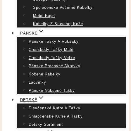
Spoločenské Večerné Kabelky
Mobil Bags
Kabelky Z Brúsenej Kože
PÁNSKE
Pánske Tašky A Ruksaky
Crossbody Tašky Malé
Crossbody Tašky Veľké
Pánske Pracovné Aktovky
Kožené Kabelky
Ľadvinky
Pánske Nákupné Tašky
DETSKÉ
Dievčenské Kufre A Tašky
Chlapčenské Kufre A Tašky
Detský Sortiment