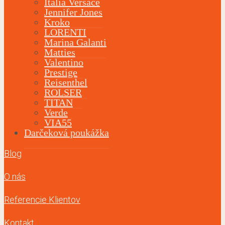
Italia Versace
Jennifer Jones
Kroko
LORENTI
Marina Galanti
Matties
Valentino
Prestige
Reisenthel
ROLSER
TITAN
Verde
VIA55
Darčeková poukážka
Blog
O nás
Referencie Klientov
Kontakt