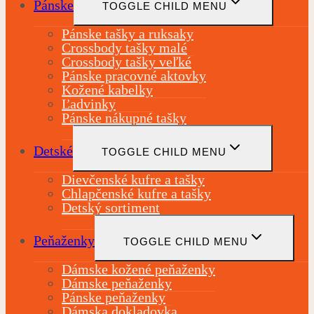
Pánske
TOGGLE CHILD MENU
Pánske tašky a ruksaky
Crossbody tašky malé
Crossbody tašky veľké
Pánske pracovné aktovky
Kožené kabelky
Ľadvinky
Pánske nákupné tašky
Detské
TOGGLE CHILD MENU
Dievčenské kufre a tašky
Chlapčenské kufre a tašky
Detský sortiment
Peňaženky
TOGGLE CHILD MENU
Dámske kožené peňaženky
Dámske peňaženky
Pánske peňaženky
Dámska dokladovka