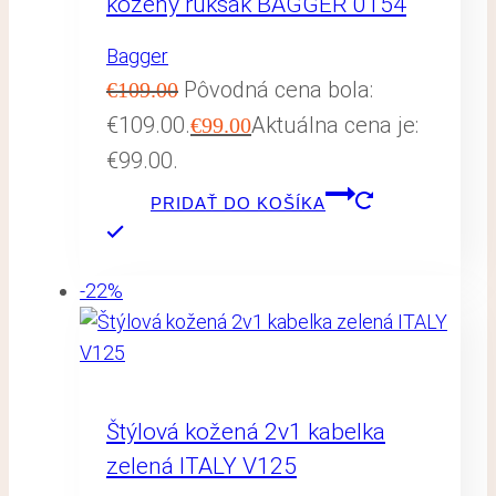
kožený ruksak BAGGER 0154
Bagger
Pôvodná cena bola:
€
109.00
€109.00.
Aktuálna cena je:
€
99.00
€99.00.
PRIDAŤ DO KOŠÍKA
-22%
Štýlová kožená 2v1 kabelka
zelená ITALY V125