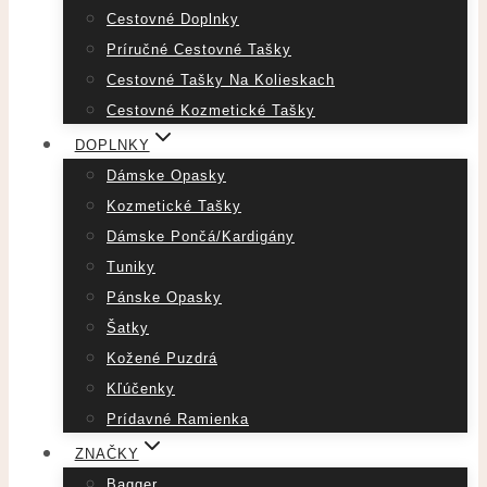
Cestovné Doplnky
Príručné Cestovné Tašky
Cestovné Tašky Na Kolieskach
Cestovné Kozmetické Tašky
DOPLNKY
Dámske Opasky
Kozmetické Tašky
Dámske Pončá/Kardigány
Tuniky
Pánske Opasky
Šatky
Kožené Puzdrá
Kľúčenky
Prídavné Ramienka
ZNAČKY
Bagger