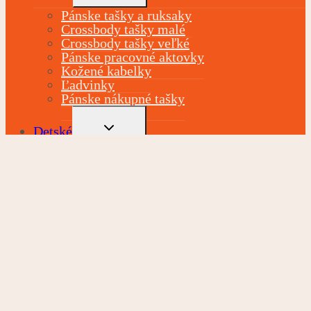
MENU
Pánske tašky a ruksaky
Crossbody tašky malé
Crossbody tašky veľké
Pánske pracovné aktovky
Kožené kabelky
Ľadvinky
Pánske nákupné tašky
TOGGLE
Detské
CHILD
MENU
Dievčenské kufre a tašky
Chlapčenské kufre a tašky
Detský sortiment
TOGGLE
Peňaženky
CHILD
MENU
Dámske kožené peňaženky
Dámske peňaženky
Pánske peňaženky
Dámska dokladovka
Pánska kožená dokladovka