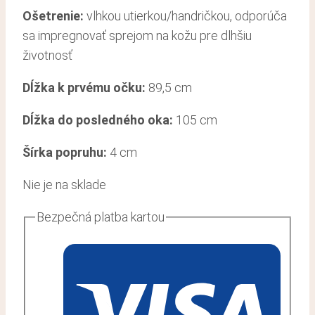
Ošetrenie:
vlhkou utierkou/handričkou, odporúča
sa impregnovať sprejom na kožu pre dlhšiu
životnosť
Dĺžka k prvému očku:
89,5 cm
Dĺžka do posledného oka:
105 cm
Šírka popruhu:
4 cm
Nie je na sklade
Bezpečná platba kartou