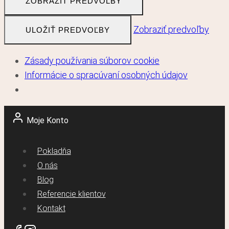
ZOBRAZIŤ PREDVOĽBY
Zobraziť predvoľby
ULOŽIŤ PREDVOĽBY
Zásady používania súborov cookie
Informácie o spracúvaní osobných údajov
Skip
Moje Konto
to
content
Pokladňa
O nás
Blog
Referencie klientov
Kontakt