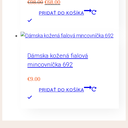
Pôvodná
Aktuálna
€
98.00
€
68.00
cena
cena
PRIDAŤ DO KOŠÍKA
bola:
je:
€98.00.
€68.00.
Dámska kožená fialová
mincovníčka 692
€
9.00
PRIDAŤ DO KOŠÍKA