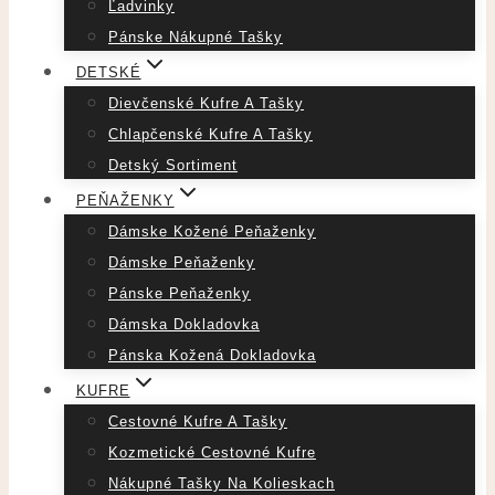
Ľadvinky
Pánske Nákupné Tašky
DETSKÉ
Dievčenské Kufre A Tašky
Chlapčenské Kufre A Tašky
Detský Sortiment
PEŇAŽENKY
Dámske Kožené Peňaženky
Dámske Peňaženky
Pánske Peňaženky
Dámska Dokladovka
Pánska Kožená Dokladovka
KUFRE
Cestovné Kufre A Tašky
Kozmetické Cestovné Kufre
Nákupné Tašky Na Kolieskach