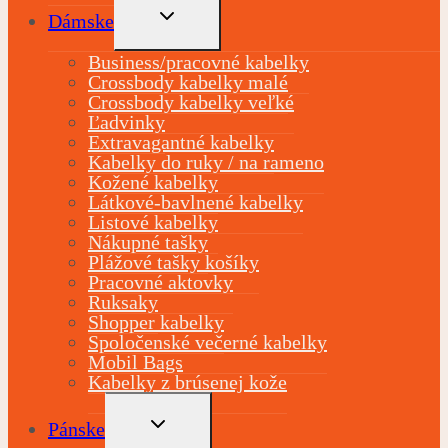
TOGGLE
Dámske
CHILD
MENU
Business/pracovné kabelky
Crossbody kabelky malé
Crossbody kabelky veľké
Ľadvinky
Extravagantné kabelky
Kabelky do ruky / na rameno
Kožené kabelky
Látkové-bavlnené kabelky
Listové kabelky
Nákupné tašky
Plážové tašky košíky
Pracovné aktovky
Ruksaky
Shopper kabelky
Spoločenské večerné kabelky
Mobil Bags
Kabelky z brúsenej kože
TOGGLE
Pánske
CHILD