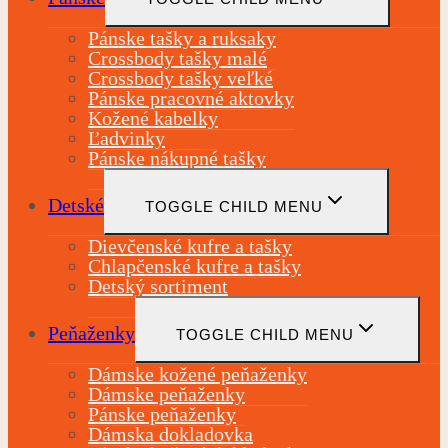
Pánske tašky a ruksaky
Crossbody tašky malé
Crossbody tašky veľké
Pánske pracovné aktovky
Kožené kabelky
Ľadvinky
Pánske nákupné tašky
Detské
TOGGLE CHILD MENU
Dievčenské kufre a tašky
Chlapčenské kufre a tašky
Detský sortiment
Peňaženky
TOGGLE CHILD MENU
Dámske kožené peňaženky
Dámske peňaženky
Pánske peňaženky
Dámska dokladovka