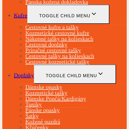
Pánska kožená dokladovka
Kufre
TOGGLE CHILD MENU
Cestovné kufre a tašky
Kozmetické cestovné kufre
Nákupné tašky na kolieskach
Cestovné doplnky
Príručné cestovné tašky
Cestovné tašky na kolieskach
Cestovné kozmetické tašky
Doplnky
TOGGLE CHILD MENU
Dámske opasky
Kozmetické tašky
Dámske Pončá/Kardigány
Tuniky
Pánske opasky
Šatky
Kožené puzdrá
Kľúčenky