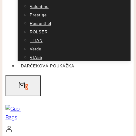
Valentino
Prestige
Reisenthel
ROLSER
TITAN
Verde
VIA55
DARČEKOVÁ POUKÁŽKA
0