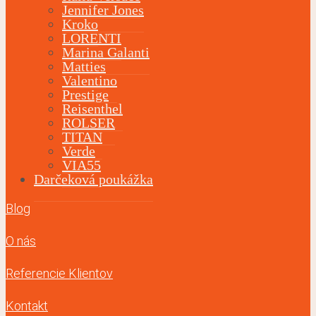
Jennifer Jones
Kroko
LORENTI
Marina Galanti
Matties
Valentino
Prestige
Reisenthel
ROLSER
TITAN
Verde
VIA55
Darčeková poukážka
Blog
O nás
Referencie Klientov
Kontakt