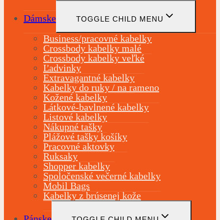
Dámske
TOGGLE CHILD MENU
Business/pracovné kabelky
Crossbody kabelky malé
Crossbody kabelky veľké
Ľadvinky
Extravagantné kabelky
Kabelky do ruky / na rameno
Kožené kabelky
Látkové-bavlnené kabelky
Listové kabelky
Nákupné tašky
Plážové tašky košíky
Pracovné aktovky
Ruksaky
Shopper kabelky
Spoločenské večerné kabelky
Mobil Bags
Kabelky z brúsenej kože
Pánske
TOGGLE CHILD MENU