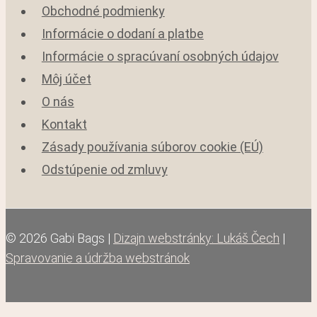
Obchodné podmienky
Informácie o dodaní a platbe
Informácie o spracúvaní osobných údajov
Môj účet
O nás
Kontakt
Zásady používania súborov cookie (EÚ)
Odstúpenie od zmluvy
© 2026 Gabi Bags |
Dizajn webstránky: Lukáš Čech
|
Spravovanie a údržba webstránok