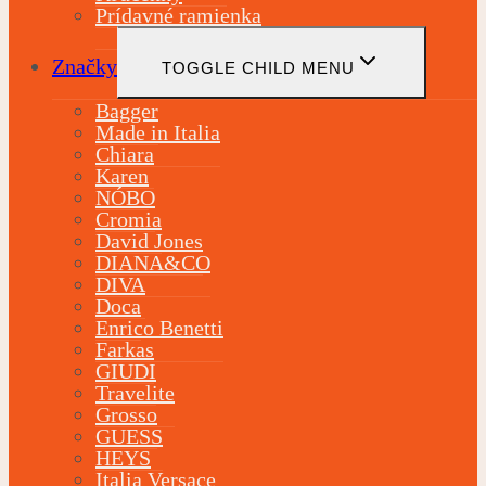
Prídavné ramienka
Značky
TOGGLE CHILD MENU
Bagger
Made in Italia
Chiara
Karen
NÓBO
Cromia
David Jones
DIANA&CO
DIVA
Doca
Enrico Benetti
Farkas
GIUDI
Travelite
Grosso
GUESS
HEYS
Italia Versace