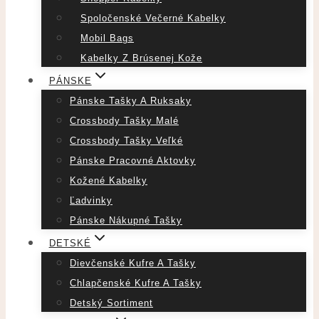
Spoločenské Večerné Kabelky
Mobil Bags
Kabelky Z Brúsenej Kože
PÁNSKE
Pánske Tašky A Ruksaky
Crossbody Tašky Malé
Crossbody Tašky Veľké
Pánske Pracovné Aktovky
Kožené Kabelky
Ľadvinky
Pánske Nákupné Tašky
DETSKÉ
Dievčenské Kufre A Tašky
Chlapčenské Kufre A Tašky
Detský Sortiment