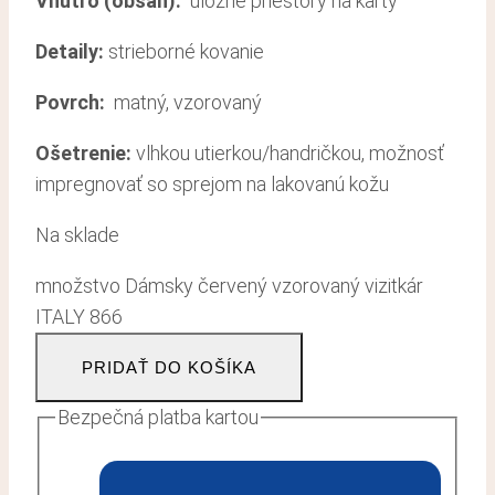
Vnútro (obsah):
úložné priestory na karty
Detaily:
strieborné kovanie
Povrch:
matný, vzorovaný
Ošetrenie:
vlhkou utierkou/handričkou, možnosť
impregnovať so sprejom na lakovanú kožu
Na sklade
množstvo Dámsky červený vzorovaný vizitkár
ITALY 866
PRIDAŤ DO KOŠÍKA
Bezpečná platba kartou