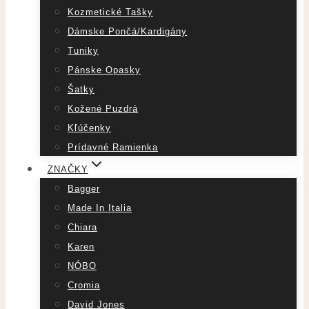
Kozmetické Tašky
Dámske Pončá/Kardigány
Tuniky
Pánske Opasky
Šatky
Kožené Puzdrá
Kľúčenky
Prídavné Ramienka
ZNAČKY
Bagger
Made In Italia
Chiara
Karen
NÓBO
Cromia
David Jones