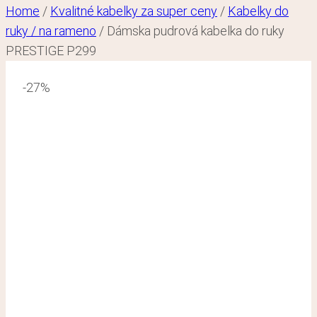
Home
/
Kvalitné kabelky za super ceny
/
Kabelky do
ruky / na rameno
/
Dámska pudrová kabelka do ruky
PRESTIGE P299
-27%