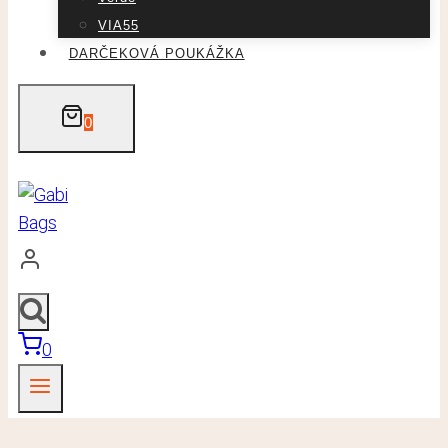
VIA55
DARČEKOVÁ POUKÁŽKA
0
0