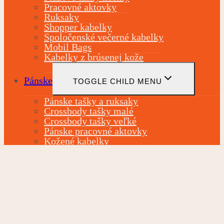
Pracovné aktovky
Ruksaky
Shopper kabelky
Spoločenské večerné kabelky
Mobil Bags
Kabelky z brúsenej kože
Pánske
TOGGLE CHILD MENU
Pánske tašky a ruksaky
Crossbody tašky malé
Crossbody tašky veľké
Pánske pracovné aktovky
Kožené kabelky
Ľadvinky
Pánske nákupné tašky
Detské
TOGGLE CHILD MENU
Dievčenské kufre a tašky
Chlapčenské kufre a tašky