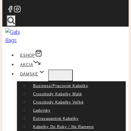
ESHOP
AKCIA
DÁMSKE
Business/pracovné Kabelky
Crossbody Kabelky Malé
Crossbody Kabelky Veľké
Ľadvinky
Extravagantné Kabelky
Kabelky Do Ruky / Na Rameno