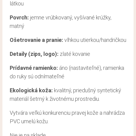
látkou
Povrch:
jemne vrúbkovaný, vyšívané krúžky,
matný
Ošetrovanie a pranie:
vlhkou utierkou/handričkou
Detaily (zips, logo):
zlaté kovanie
Prídavné ramienko:
áno (nastaviteľné), ramienka
do ruky sú odnímateľné
Ekologická koža:
kvalitný, priedušný syntetický
materiál šetrný k životnému prostrediu.
Vytvára veľkú konkurenciu pravej kože a nahrádza
PVC umelú kožu.
Nie je na sklade