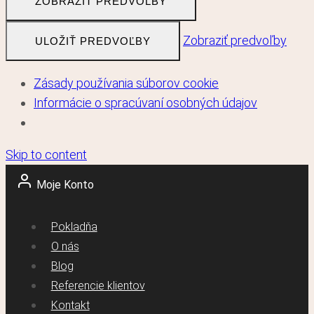
ZOBRAZIŤ PREDVOĽBY
Zobraziť predvoľby
ULOŽIŤ PREDVOĽBY
Zásady používania súborov cookie
Informácie o spracúvaní osobných údajov
Skip to content
Moje Konto
Pokladňa
O nás
Blog
Referencie klientov
Kontakt