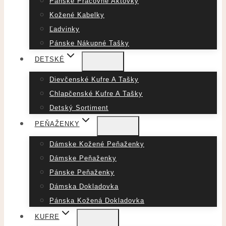
Pánske Pracovné Aktovky
Kožené Kabelky
Ľadvinky
Pánske Nákupné Tašky
DETSKÉ
Dievčenské Kufre A Tašky
Chlapčenské Kufre A Tašky
Detský Sortiment
PEŇAŽENKY
Dámske Kožené Peňaženky
Dámske Peňaženky
Pánske Peňaženky
Dámska Dokladovka
Pánska Kožená Dokladovka
KUFRE