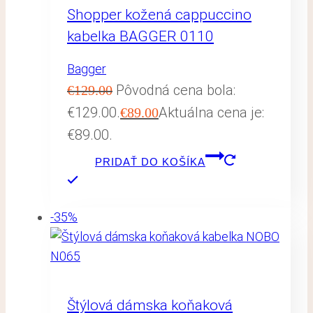
Shopper kožená cappuccino
kabelka BAGGER 0110
Bagger
Pôvodná cena bola:
€
129.00
€129.00.
Aktuálna cena je:
€
89.00
€89.00.
PRIDAŤ DO KOŠÍKA
-35%
Štýlová dámska koňaková