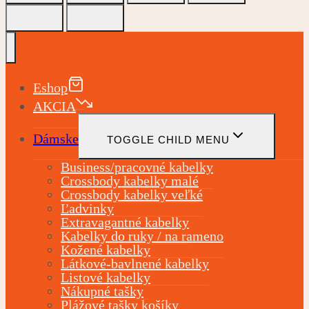
Eshop
AKCIA
Dámske
TOGGLE CHILD MENU
Business/pracovné kabelky
Crossbody kabelky malé
Crossbody kabelky veľké
Ľadvinky
Extravagantné kabelky
Kabelky do ruky / na rameno
Kožené kabelky
Látkové-bavlnené kabelky
Listové kabelky
Nákupné tašky
Plážové tašky košíky