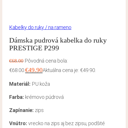
Kabelky do ruky / na rameno
Dámska pudrová kabelka do ruky
PRESTIGE P299
Pôvodná cena bola:
€
68.00
€
49.90
€68.00.
Aktuálna cena je: €49.90.
Materiál:
PU koža
Farba:
krémovo púdrová
Zapínanie:
zips
Vnútro:
vrecko na zips aj bez zipsu, podšité