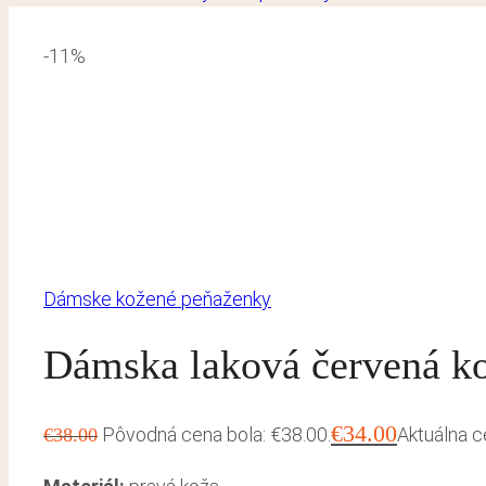
-11%
Dámske kožené peňaženky
Dámska laková červená k
€
34.00
Pôvodná cena bola: €38.00.
Aktuálna c
€
38.00