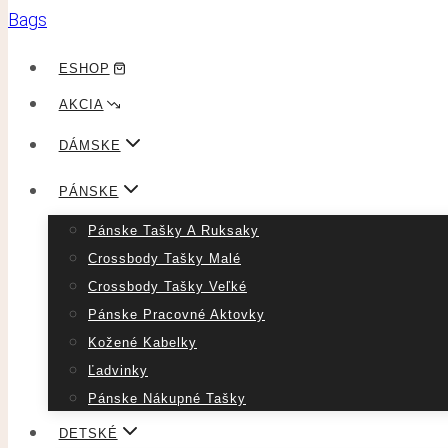
ESHOP
AKCIA
DÁMSKE
PÁNSKE
Pánske Tašky A Ruksaky
Crossbody Tašky Malé
Crossbody Tašky Veľké
Pánske Pracovné Aktovky
Kožené Kabelky
Ľadvinky
Pánske Nákupné Tašky
DETSKÉ