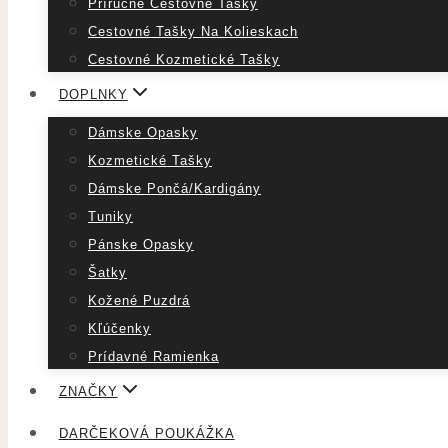
Príručné Cestovné Tašky
Cestovné Tašky Na Kolieskach
Cestovné Kozmetické Tašky
DOPLNKY
Dámske Opasky
Kozmetické Tašky
Dámske Pončá/Kardigány
Tuniky
Pánske Opasky
Šatky
Kožené Puzdrá
Kľúčenky
Prídavné Ramienka
ZNAČKY
DARČEKOVÁ POUKÁŽKA