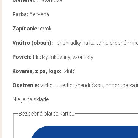
Materiál:
pravá koža
Farba:
červená
Zapínanie:
cvok
Vnútro (obsah):
priehradky na karty, na drobné minc
Povrch:
hladký, lakovaný, vzor listy
Kovanie, zips, logo:
zlaté
Ošetrenie:
vlhkou utierkou/handričkou, odporúča sa 
Nie je na sklade
Bezpečná platba kartou