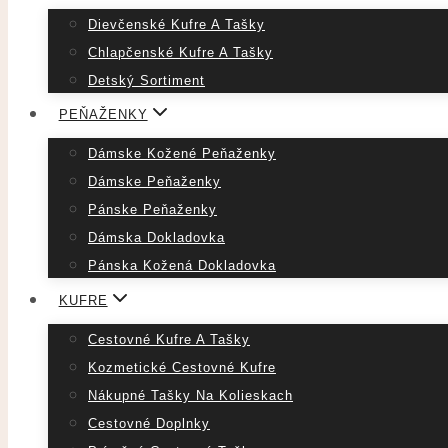
Dievčenské Kufre A Tašky
Chlapčenské Kufre A Tašky
Detský Sortiment
PEŇAŽENKY
Dámske Kožené Peňaženky
Dámske Peňaženky
Pánske Peňaženky
Dámska Dokladovka
Pánska Kožená Dokladovka
KUFRE
Cestovné Kufre A Tašky
Kozmetické Cestovné Kufre
Nákupné Tašky Na Kolieskach
Cestovné Doplnky