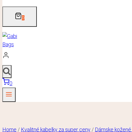
0
0
Home
/
Kvalitné kabelky za super ceny
/
Dámske kožené