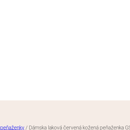
 peňaženky
/
Dámska laková červená kožená peňaženka G