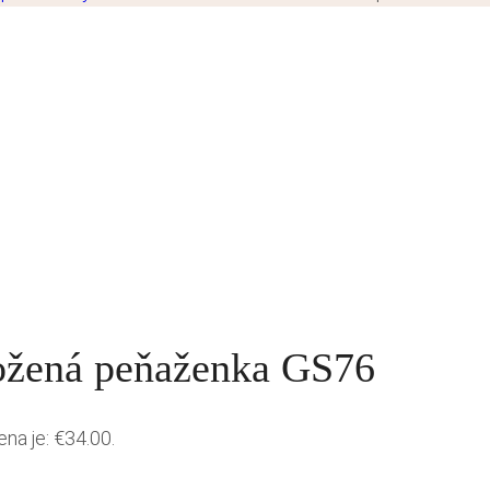
ožená peňaženka GS76
ena je: €34.00.