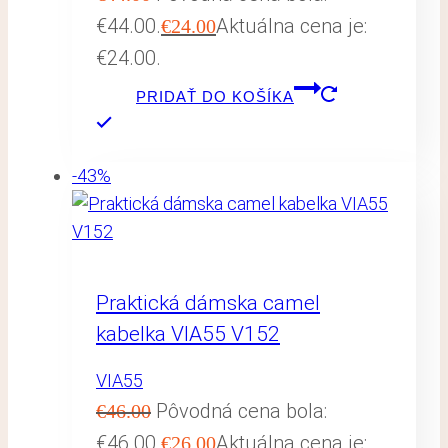
€44.00.
Aktuálna cena je:
€
24.00
€24.00.
PRIDAŤ DO KOŠÍKA
-43%
Praktická dámska camel
kabelka VIA55 V152
VIA55
Pôvodná cena bola:
€
46.00
€46.00.
Aktuálna cena je:
€
26.00