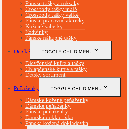
Pánske tašky a ruksaky
Crossbody tašky malé
Crossbody tašky veľké
Pánske pracovné aktovky
Kožené kabelky
Ľadvinky
Pánske nákupné tašky
Detské
TOGGLE CHILD MENU
Dievčenské kufre a tašky
Chlapčenské kufre a tašky
Detský sortiment
Peňaženky
TOGGLE CHILD MENU
Dámske kožené peňaženky
Dámske peňaženky
Pánske peňaženky
Dámska dokladovka
Pánska kožená dokladovka