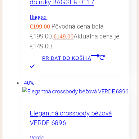
do ruky BAGGER 0117
Bagger
Pôvodná cena bola:
€
199.00
€199.00.
Aktuálna cena je:
€
149.00
€149.00.
PRIDAŤ DO KOŠÍKA
-40%
Elegantná crossbody béžová
VERDE 6896
Verde