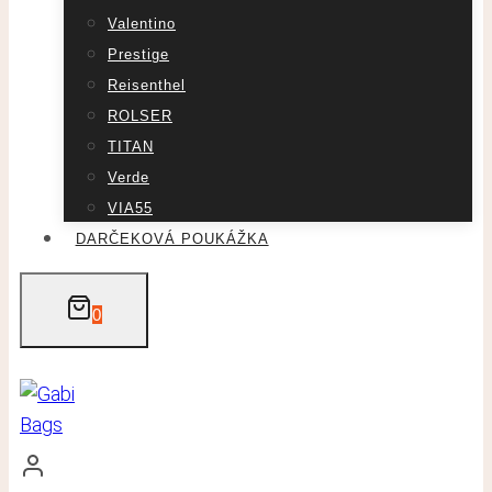
Valentino
Prestige
Reisenthel
ROLSER
TITAN
Verde
VIA55
DARČEKOVÁ POUKÁŽKA
0