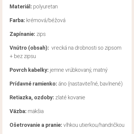
Materiál:
polyuretan
Farba:
krémová/béžová
Zapínanie:
zips
Vnútro (obsah):
vrecká na drobnosti so zipsom
+ bez zipsu
Povrch kabelky:
jemne vrúbkovaný, matný
Prídavné ramienko:
áno (nastaviteľné, bavlnené)
Retiazka, ozdoby:
zlaté kovanie
Väzba:
mäkšia
Ošetrovanie a pranie
:
vlhkou utierkou/handričkou