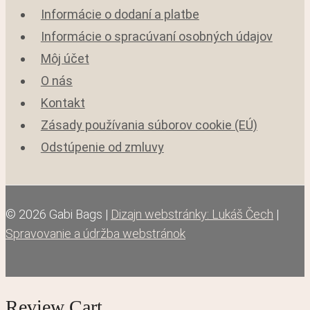
Informácie o dodaní a platbe
Informácie o spracúvaní osobných údajov
Môj účet
O nás
Kontakt
Zásady používania súborov cookie (EÚ)
Odstúpenie od zmluvy
© 2026 Gabi Bags |
Dizajn webstránky: Lukáš Čech
|
Spravovanie a údržba webstránok
Review Cart