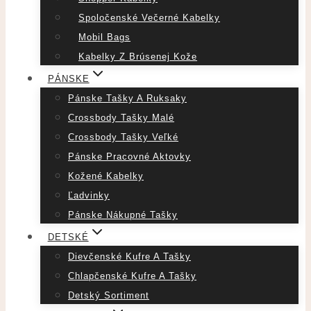
Spoločenské Večerné Kabelky
Mobil Bags
Kabelky Z Brúsenej Kože
PÁNSKE
Pánske Tašky A Ruksaky
Crossbody Tašky Malé
Crossbody Tašky Veľké
Pánske Pracovné Aktovky
Kožené Kabelky
Ľadvinky
Pánske Nákupné Tašky
DETSKÉ
Dievčenské Kufre A Tašky
Chlapčenské Kufre A Tašky
Detský Sortiment