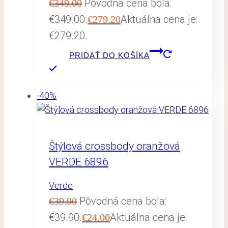
Pôvodná cena bola:
€
349.00
€349.00.
Aktuálna cena je:
€
279.20
€279.20.
PRIDAŤ DO KOŠÍKA
-40%
Štýlová crossbody oranžová
VERDE 6896
Verde
Pôvodná cena bola:
€
39.90
€39.90.
Aktuálna cena je:
€
24.00