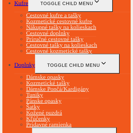
Kufre
TOGGLE CHILD MENU
Cestovné kufre a tašky
Kozmetické cestovné kufre
Nákupné tašky na kolieskach
Cestovné doplnky
Príručné cestovné tašky
Cestovné tašky na kolieskach
Cestovné kozmetické tašky
Doplnky
TOGGLE CHILD MENU
Dámske opasky
Kozmetické tašky
Dámske Pončá/Kardigány
Tuniky
Pánske opasky
Šatky
Kožené puzdrá
Kľúčenky
Prídavné ramienka