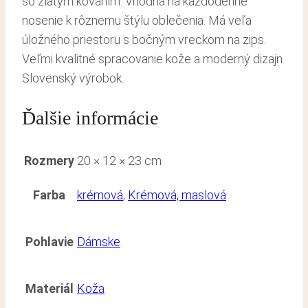
so zlatým kovaním. Vhodná na každodenné
nosenie k rôznemu štýlu oblečenia. Má veľa
úložného priestoru s bočným vreckom na zips.
Veľmi kvalitné spracovanie kože a moderný dizajn.
Slovenský výrobok.
Ďalšie informácie
Rozmery
20 × 12 × 23 cm
Farba
krémová
,
Krémová, maslová
Pohlavie
Dámske
Materiál
Koža