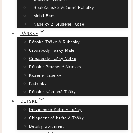
Spoločenské Večerné Kabelky
Mobil Bags
Kabelky Z Brúsenej Kože
PÁNSKE
Pánske Tašky A Ruksaky
Crossbody Tašky Malé
Crossbody Tašky Veľké
Pánske Pracovné Aktovky
Kožené Kabelky
Ľadvinky
Pánske Nákupné Tašky
DETSKÉ
Dievčenské Kufre A Tašky
Chlapčenské Kufre A Tašky
Detský Sortiment