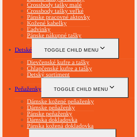
Crossbody tašky malé
Crossbody tašky veľké
Pánske pracovné aktovky
Kožené kabelky
Ľadvinky
Pánske nákupné tašky
Detské
TOGGLE CHILD MENU
Dievčenské kufre a tašky
Chlapčenské kufre a tašky
Detský sortiment
Peňaženky
TOGGLE CHILD MENU
Dámske kožené peňaženky
Dámske peňaženky
Pánske peňaženky
Dámska dokladovka
Pánska kožená dokladovka