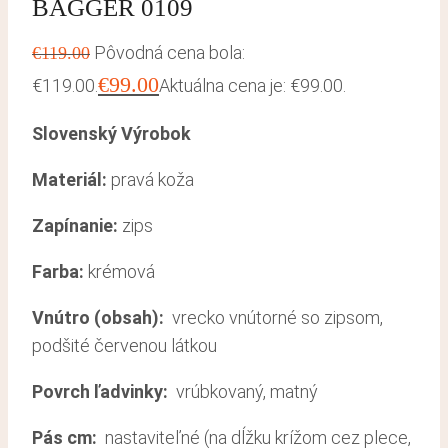
BAGGER 0109
Pôvodná cena bola:
€
119.00
€
99.00
€119.00.
Aktuálna cena je: €99.00.
Slovenský Výrobok
Materiál:
pravá koža
Zapínanie:
zips
Farba:
krémová
Vnútro (obsah):
vrecko vnútorné so zipsom,
podšité červenou látkou
Povrch ľadvinky:
vrúbkovaný, matný
Pás cm:
nastaviteľné (na dĺžku krížom cez plece,