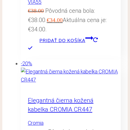
VIA55
Pôvodná cena bola:
€
38.00
€38.00.
Aktuálna cena je:
€
34.00
€34.00.
PRIDAŤ DO KOŠÍKA
-20%
Elegantná čierna kožená
kabelka CROMIA CR447
Cromia