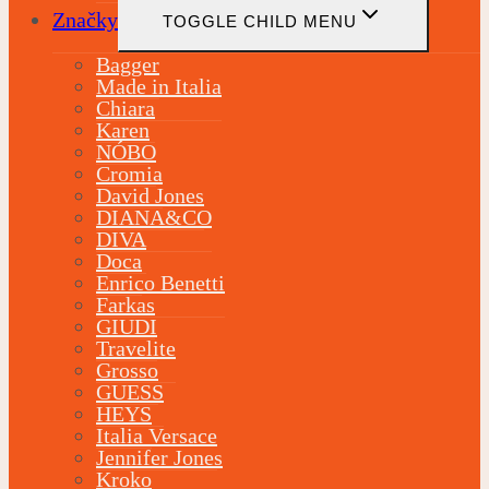
Značky
TOGGLE CHILD MENU
Bagger
Made in Italia
Chiara
Karen
NÓBO
Cromia
David Jones
DIANA&CO
DIVA
Doca
Enrico Benetti
Farkas
GIUDI
Travelite
Grosso
GUESS
HEYS
Italia Versace
Jennifer Jones
Kroko