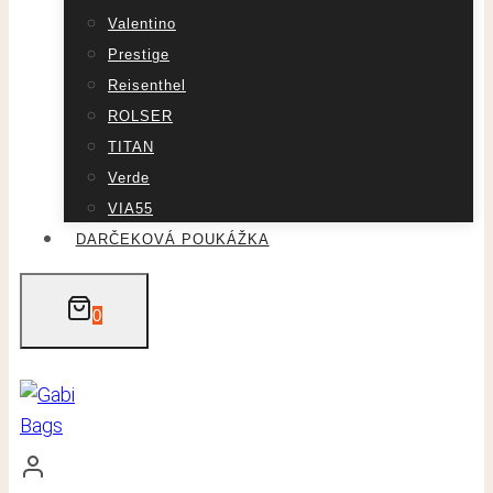
Valentino
Prestige
Reisenthel
ROLSER
TITAN
Verde
VIA55
DARČEKOVÁ POUKÁŽKA
0