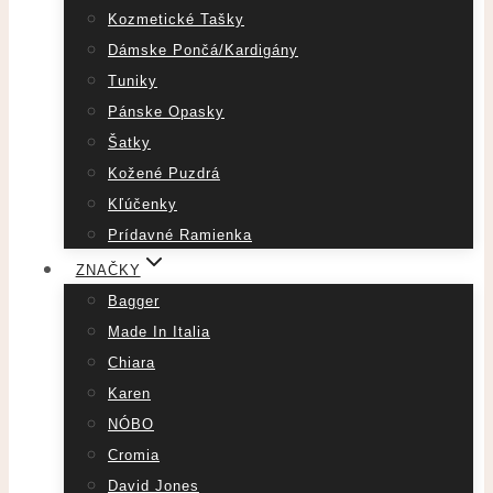
Kozmetické Tašky
Dámske Pončá/Kardigány
Tuniky
Pánske Opasky
Šatky
Kožené Puzdrá
Kľúčenky
Prídavné Ramienka
ZNAČKY
Bagger
Made In Italia
Chiara
Karen
NÓBO
Cromia
David Jones