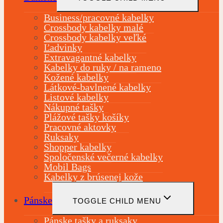
Business/pracovné kabelky
Crossbody kabelky malé
Crossbody kabelky veľké
Ľadvinky
Extravagantné kabelky
Kabelky do ruky / na rameno
Kožené kabelky
Látkové-bavlnené kabelky
Listové kabelky
Nákupné tašky
Plážové tašky košíky
Pracovné aktovky
Ruksaky
Shopper kabelky
Spoločenské večerné kabelky
Mobil Bags
Kabelky z brúsenej kože
Pánske
TOGGLE CHILD MENU
Pánske tašky a ruksaky