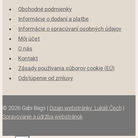
Obchodné podmienky
Informácie o dodaní a platbe
Informácie o spracúvaní osobných údajov
Môj účet
O nás
Kontakt
Zásady používania súborov cookie (EÚ)
Odstúpenie od zmluvy
© 2026 Gabi Bags |
Dizajn webstránky: Lukáš Čech
|
Spravovanie a údržba webstránok