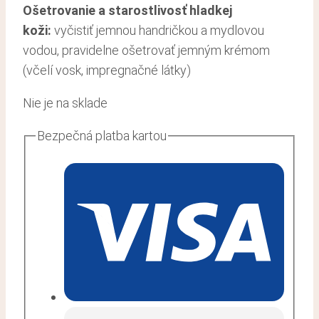
Ošetrovanie a starostlivosť hladkej
koži
:
vyčistiť jemnou handričkou a mydlovou
vodou, pravidelne ošetrovať jemným krémom
(včelí vosk, impregnačné látky)
Nie je na sklade
Bezpečná platba kartou