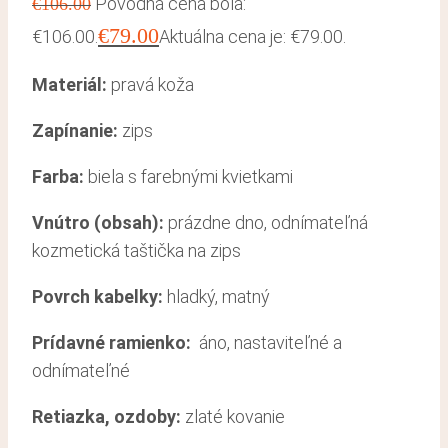
Pôvodná cena bola:
€
106.00
€
79.00
€106.00.
Aktuálna cena je: €79.00.
Materiál:
pravá koža
Zapínanie:
zips
Farba:
biela s farebnými kvietkami
Vnútro (obsah):
prázdne dno, odnímateľná
kozmetická taštička na zips
Povrch kabelky:
hladký, matný
Prídavné ramienko:
áno, nastaviteľné a
odnímateľné
Retiazka, ozdoby:
zlaté kovanie