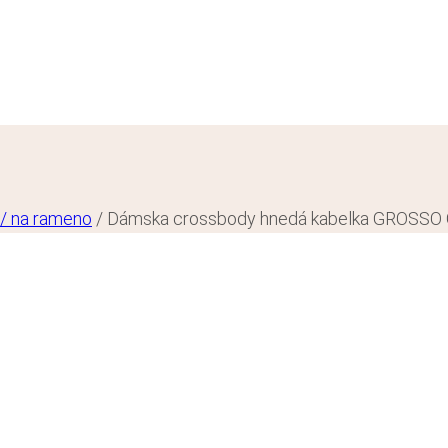
 / na rameno
/
Dámska crossbody hnedá kabelka GROSSO