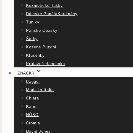
Kozmetické Tašky
Dámske Pončá/Kardigány
Tuniky
Pánske Opasky
Šatky
Kožené Puzdrá
Kľúčenky
Prídavné Ramienka
ZNAČKY
Bagger
Made In Italia
Chiara
Karen
NÓBO
Cromia
David Jones