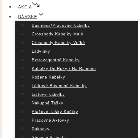
AKCIA
DÁMSKE
Business/pracovné Kabelky
Crossbody Kabelky Malé
Crossbody Kabelky Veľké
Ľadvinky
Extravagantné Kabelky
Kabelky Do Ruky / Na Rameno
Kožené Kabelky
Látkové-Bavlnené Kabelky
Listové Kabelky
Nákupné Tašky
Plážové Tašky Košíky
Pracovné Aktovky
Ruksaky
Shopper Kabelky