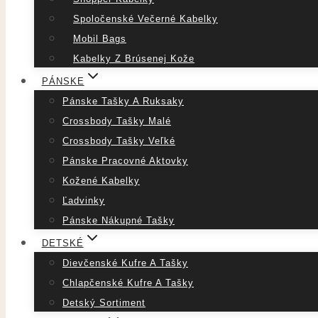
Spoločenské Večerné Kabelky
Mobil Bags
Kabelky Z Brúsenej Kože
PÁNSKE
Pánske Tašky A Ruksaky
Crossbody Tašky Malé
Crossbody Tašky Veľké
Pánske Pracovné Aktovky
Kožené Kabelky
Ľadvinky
Pánske Nákupné Tašky
DETSKÉ
Dievčenské Kufre A Tašky
Chlapčenské Kufre A Tašky
Detský Sortiment