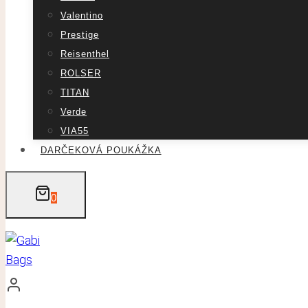
Valentino
Prestige
Reisenthel
ROLSER
TITAN
Verde
VIA55
DARČEKOVÁ POUKÁŽKA
0