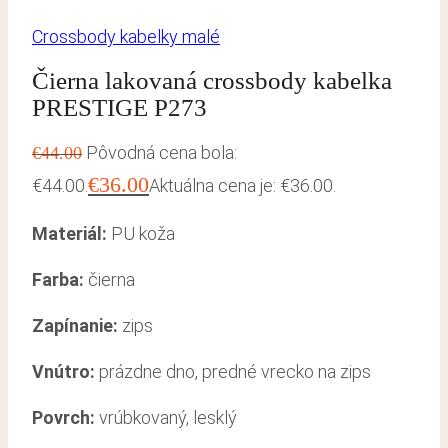
Crossbody kabelky malé
Čierna lakovaná crossbody kabelka
PRESTIGE P273
Pôvodná cena bola:
€
44.00
€
36.00
€44.00.
Aktuálna cena je: €36.00.
Materiál:
PU koža
Farba:
čierna
Zapínanie:
zips
Vnútro:
prázdne dno, predné vrecko na zips
Povrch:
vrúbkovaný, lesklý