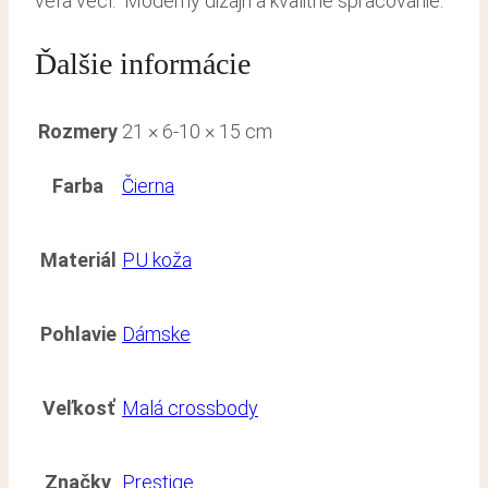
veľa vecí. Moderný dizajn a kvalitné spracovanie.
Ďalšie informácie
Rozmery
21 × 6-10 × 15 cm
Farba
Čierna
Materiál
PU koža
Pohlavie
Dámske
Veľkosť
Malá crossbody
Značky
Prestige