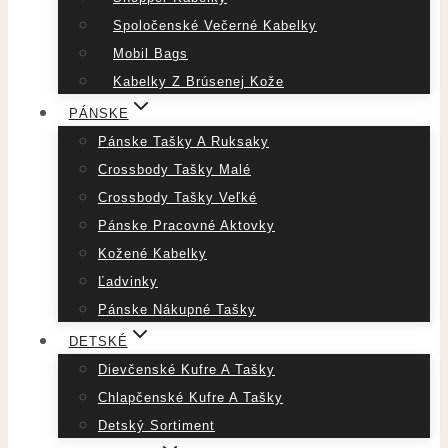
Spoločenské Večerné Kabelky
Mobil Bags
Kabelky Z Brúsenej Kože
PÁNSKE
Pánske Tašky A Ruksaky
Crossbody Tašky Malé
Crossbody Tašky Veľké
Pánske Pracovné Aktovky
Kožené Kabelky
Ľadvinky
Pánske Nákupné Tašky
DETSKÉ
Dievčenské Kufre A Tašky
Chlapčenské Kufre A Tašky
Detský Sortiment