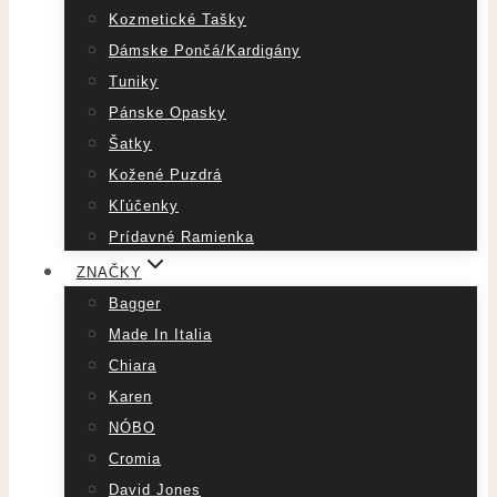
Kozmetické Tašky
Dámske Pončá/Kardigány
Tuniky
Pánske Opasky
Šatky
Kožené Puzdrá
Kľúčenky
Prídavné Ramienka
ZNAČKY
Bagger
Made In Italia
Chiara
Karen
NÓBO
Cromia
David Jones