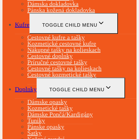
Dámska dokladovka
Pánska kožená dokladovka
Kufre
TOGGLE CHILD MENU
Cestovné kufre a tašky
Kozmetické cestovné kufre
Nákupné tašky na kolieskach
Cestovné doplnky
Príručné cestovné tašky
Cestovné tašky na kolieskach
Cestovné kozmetické tašky
Doplnky
TOGGLE CHILD MENU
Dámske opasky
Kozmetické tašky
Dámske Pončá/Kardigány
Tuniky
Pánske opasky
Šatky