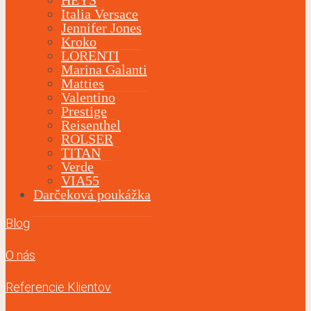
HEYS
Italia Versace
Jennifer Jones
Kroko
LORENTI
Marina Galanti
Matties
Valentino
Prestige
Reisenthel
ROLSER
TITAN
Verde
VIA55
Darčeková poukážka
Blog
O nás
Referencie Klientov