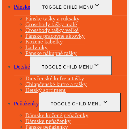
Pánske
TOGGLE CHILD MENU
Pánske tašky a ruksaky
Crossbody tašky malé
Crossbody tašky veľké
Pánske pracovné aktovky
Kožené kabelky
Ľadvinky
Pánske nákupné tašky
Detské
TOGGLE CHILD MENU
Dievčenské kufre a tašky
Chlapčenské kufre a tašky
Detský sortiment
Peňaženky
TOGGLE CHILD MENU
Dámske kožené peňaženky
Dámske peňaženky
Pánske peňaženky