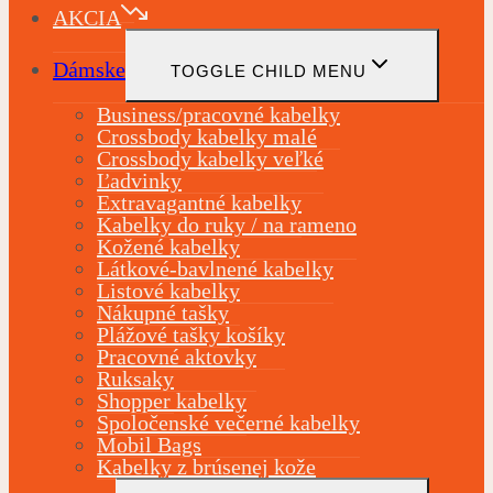
AKCIA
Dámske
TOGGLE CHILD MENU
Business/pracovné kabelky
Crossbody kabelky malé
Crossbody kabelky veľké
Ľadvinky
Extravagantné kabelky
Kabelky do ruky / na rameno
Kožené kabelky
Látkové-bavlnené kabelky
Listové kabelky
Nákupné tašky
Plážové tašky košíky
Pracovné aktovky
Ruksaky
Shopper kabelky
Spoločenské večerné kabelky
Mobil Bags
Kabelky z brúsenej kože