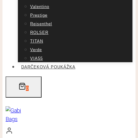
Valentino
Prestige
Reisenthel
ROLSER
TITAN
Verde
VIA55
DARČEKOVÁ POUKÁŽKA
0