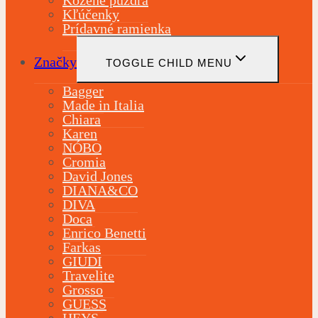
Kožené puzdrá
Kľúčenky
Prídavné ramienka
Značky
TOGGLE CHILD MENU
Bagger
Made in Italia
Chiara
Karen
NÓBO
Cromia
David Jones
DIANA&CO
DIVA
Doca
Enrico Benetti
Farkas
GIUDI
Travelite
Grosso
GUESS