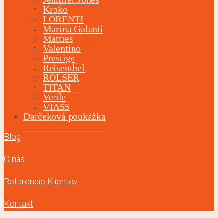
Kroko
LORENTI
Marina Galanti
Matties
Valentino
Prestige
Reisenthel
ROLSER
TITAN
Verde
VIA55
Darčeková poukážka
Blog
O nás
Referencie Klientov
Kontakt