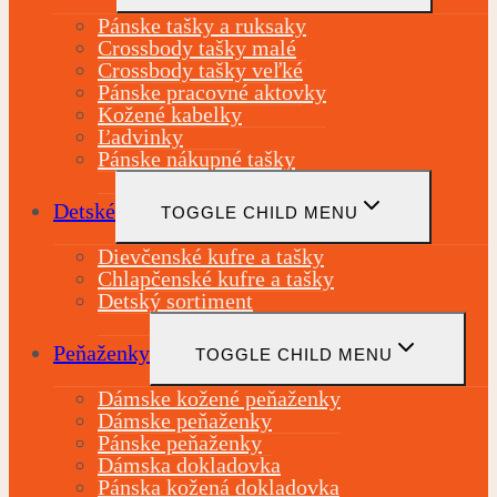
Pánske tašky a ruksaky
Crossbody tašky malé
Crossbody tašky veľké
Pánske pracovné aktovky
Kožené kabelky
Ľadvinky
Pánske nákupné tašky
Detské
TOGGLE CHILD MENU
Dievčenské kufre a tašky
Chlapčenské kufre a tašky
Detský sortiment
Peňaženky
TOGGLE CHILD MENU
Dámske kožené peňaženky
Dámske peňaženky
Pánske peňaženky
Dámska dokladovka
Pánska kožená dokladovka