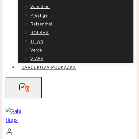
Valentino
Prestige
Reisenthel
ROLSER
TITAN
Verde
VIA55
DARČEKOVÁ POUKÁŽKA
0