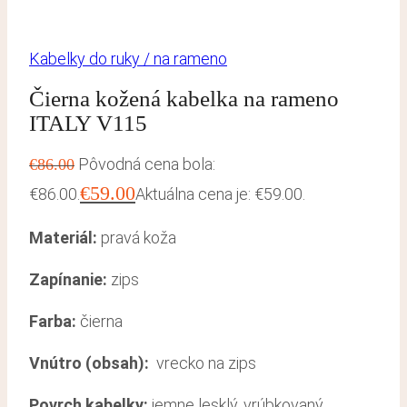
Kabelky do ruky / na rameno
Čierna kožená kabelka na rameno
ITALY V115
Pôvodná cena bola:
€
86.00
€
59.00
€86.00.
Aktuálna cena je: €59.00.
Materiál:
pravá koža
Zapínanie:
zips
Farba:
čierna
Vnútro (obsah):
vrecko na zips
Povrch kabelky:
jemne lesklý, vrúbkovaný