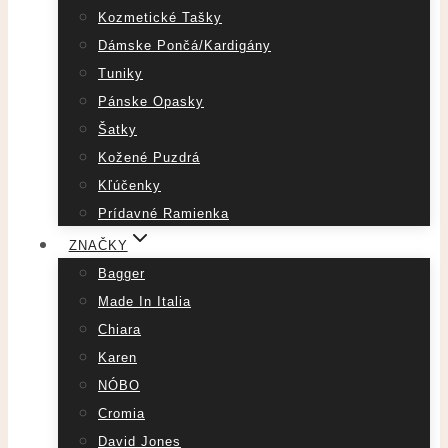
Kozmetické Tašky
Dámske Pončá/Kardigány
Tuniky
Pánske Opasky
Šatky
Kožené Puzdrá
Kľúčenky
Prídavné Ramienka
ZNAČKY
Bagger
Made In Italia
Chiara
Karen
NÓBO
Cromia
David Jones