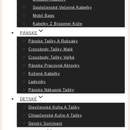
Spoločenské Večerné Kabelky
Mobil Bags
Kabelky Z Brúsenej Kože
PÁNSKE
Pánske Tašky A Ruksaky
Crossbody Tašky Malé
Crossbody Tašky Veľké
Pánske Pracovné Aktovky
Kožené Kabelky
Ľadvinky
Pánske Nákupné Tašky
DETSKÉ
Dievčenské Kufre A Tašky
Chlapčenské Kufre A Tašky
Detský Sortiment