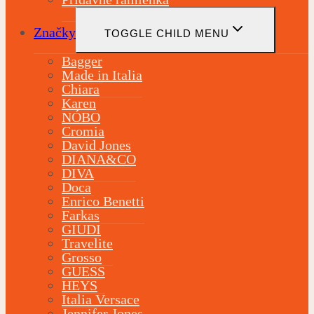
Značky
TOGGLE CHILD MENU
Bagger
Made in Italia
Chiara
Karen
NÓBO
Cromia
David Jones
DIANA&CO
DIVA
Doca
Enrico Benetti
Farkas
GIUDI
Travelite
Grosso
GUESS
HEYS
Italia Versace
Jennifer Jones