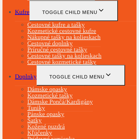
Kufre
TOGGLE CHILD MENU
Cestovné kufre a tašky
Kozmetické cestovné kufre
Nákupné tašky na kolieskach
Cestovné doplnky
Príručné cestovné tašky
Cestovné tašky na kolieskach
Cestovné kozmetické tašky
Doplnky
TOGGLE CHILD MENU
Dámske opasky
Kozmetické tašky
Dámske Pončá/Kardigány
Tuniky
Pánske opasky
Šatky
Kožené puzdrá
Kľúčenky
Prídavné ramienka