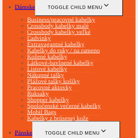
Dámske
TOGGLE CHILD MENU
Business/pracovné kabelky
Crossbody kabelky malé
Crossbody kabelky veľké
Ľadvinky
Extravagantné kabelky
Kabelky do ruky / na rameno
Kožené kabelky
Látkové-bavlnené kabelky
Listové kabelky
Nákupné tašky
Plážové tašky košíky
Pracovné aktovky
Ruksaky
Shopper kabelky
Spoločenské večerné kabelky
Mobil Bags
Kabelky z brúsenej kože
Pánske
TOGGLE CHILD MENU