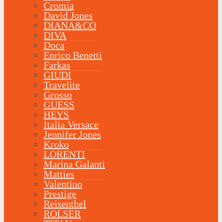
Cromia
David Jones
DIANA&CO
DIVA
Doca
Enrico Benetti
Farkas
GIUDI
Travelite
Grosso
GUESS
HEYS
Italia Versace
Jennifer Jones
Kroko
LORENTI
Marina Galanti
Matties
Valentino
Prestige
Reisenthel
ROLSER