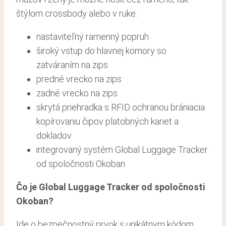
štýlom crossbody alebo v ruke.
nastaviteľný ramenný popruh
široký vstup do hlavnej komory so
zatváraním na zips
predné vrecko na zips
zadné vrecko na zips
skrytá priehradka s RFID ochranou brániacia
kopírovaniu čipov platobných kariet a
dokladov
integrovaný systém Global Luggage Tracker
od spoločnosti Okoban
Čo je Global Luggage Tracker od spoločnosti
Okoban?
Ide o bezpečnostný prvok s unikátnym kódom,