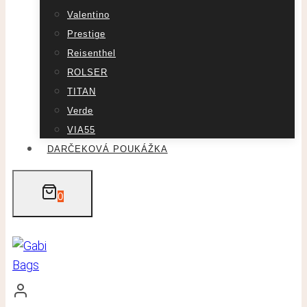
Valentino
Prestige
Reisenthel
ROLSER
TITAN
Verde
VIA55
DARČEKOVÁ POUKÁŽKA
0