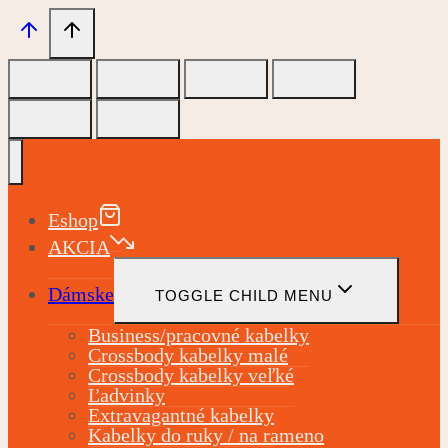
Eshop
AKCIA
Dámske
TOGGLE CHILD MENU
Business/pracovné kabelky
Crossbody kabelky malé
Crossbody kabelky veľké
Ľadvinky
Extravagantné kabelky
Kabelky do ruky / na rameno