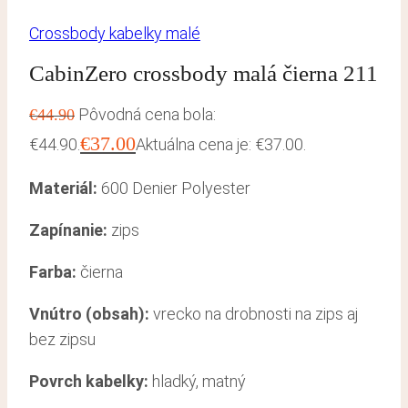
Crossbody kabelky malé
CabinZero crossbody malá čierna 211
Pôvodná cena bola:
€
44.90
€
37.00
€44.90.
Aktuálna cena je: €37.00.
Materiál:
6
00 Denier Polyester
Zapínanie:
zips
Farba:
čierna
Vnútro (obsah):
vrecko na drobnosti na zips aj
bez zipsu
Povrch kabelky:
hladký, matný