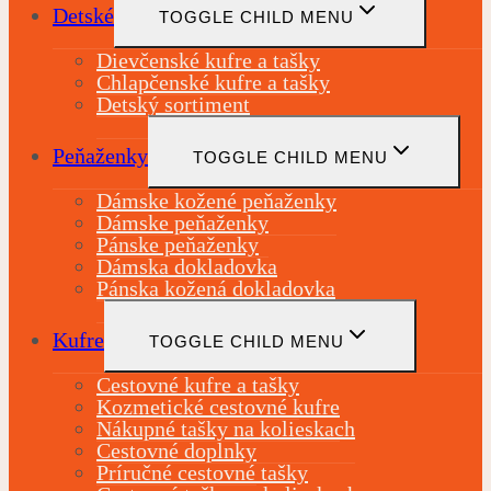
Detské
TOGGLE CHILD MENU
Dievčenské kufre a tašky
Chlapčenské kufre a tašky
Detský sortiment
Peňaženky
TOGGLE CHILD MENU
Dámske kožené peňaženky
Dámske peňaženky
Pánske peňaženky
Dámska dokladovka
Pánska kožená dokladovka
Kufre
TOGGLE CHILD MENU
Cestovné kufre a tašky
Kozmetické cestovné kufre
Nákupné tašky na kolieskach
Cestovné doplnky
Príručné cestovné tašky