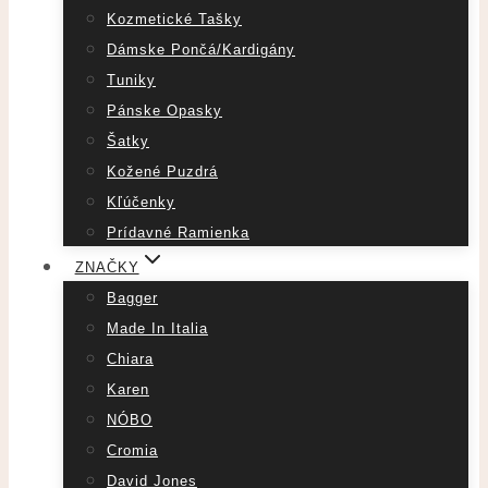
Kozmetické Tašky
Dámske Pončá/Kardigány
Tuniky
Pánske Opasky
Šatky
Kožené Puzdrá
Kľúčenky
Prídavné Ramienka
ZNAČKY
Bagger
Made In Italia
Chiara
Karen
NÓBO
Cromia
David Jones