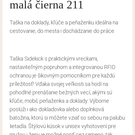
malá čierna 211
Taška na doklady, kľúče a peňaženku ideálna na
cestovanie, do mesta i dochádzanie do práce.
Taška Sidekick s praktickými vreckami,
nastaviteľným popruhom a integrovanou RFID
ochranou je šikovným pomocníkom pre každú
príležitosť! Vďaka svojej veľkosti sa hodí na
pohodlné prenášanie bežných vecí, akými sú
kľúče, mobil, peňaženka a doklady. Výborne
poslúži i ako dokladovka alebo doplnková
batožina, ktorú si môžete vziať so sebou na palubu
lietadla. Štýlovú kúsok v unisex vyhotovení pre
mužov i ženy je možné nosiť cez rameno, tak