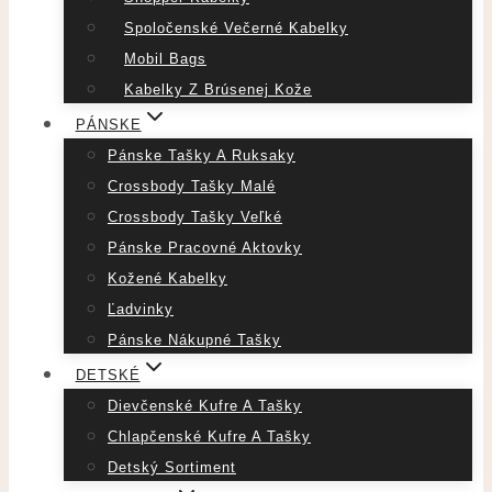
Spoločenské Večerné Kabelky
Mobil Bags
Kabelky Z Brúsenej Kože
PÁNSKE
Pánske Tašky A Ruksaky
Crossbody Tašky Malé
Crossbody Tašky Veľké
Pánske Pracovné Aktovky
Kožené Kabelky
Ľadvinky
Pánske Nákupné Tašky
DETSKÉ
Dievčenské Kufre A Tašky
Chlapčenské Kufre A Tašky
Detský Sortiment