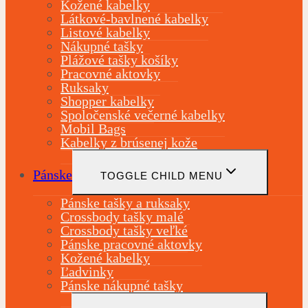
Kožené kabelky
Látkové-bavlnené kabelky
Listové kabelky
Nákupné tašky
Plážové tašky košíky
Pracovné aktovky
Ruksaky
Shopper kabelky
Spoločenské večerné kabelky
Mobil Bags
Kabelky z brúsenej kože
Pánske
TOGGLE CHILD MENU
Pánske tašky a ruksaky
Crossbody tašky malé
Crossbody tašky veľké
Pánske pracovné aktovky
Kožené kabelky
Ľadvinky
Pánske nákupné tašky