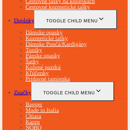
Cestovné tašky na kolieskach
Cestovné kozmetické tašky
Doplnky
TOGGLE CHILD MENU
Dámske opasky
Kozmetické tašky
Dámske Pončá/Kardigány
Tuniky
Pánske opasky
Šatky
Kožené puzdrá
Kľúčenky
Prídavné ramienka
Značky
TOGGLE CHILD MENU
Bagger
Made in Italia
Chiara
Karen
NÓBO