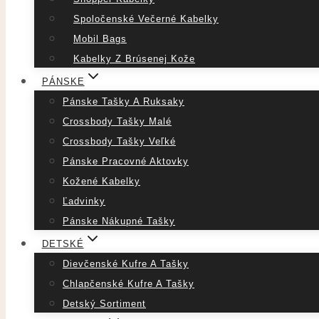
Spoločenské Večerné Kabelky
Mobil Bags
Kabelky Z Brúsenej Kože
PÁNSKE
Pánske Tašky A Ruksaky
Crossbody Tašky Malé
Crossbody Tašky Veľké
Pánske Pracovné Aktovky
Kožené Kabelky
Ľadvinky
Pánske Nákupné Tašky
DETSKÉ
Dievčenské Kufre A Tašky
Chlapčenské Kufre A Tašky
Detský Sortiment