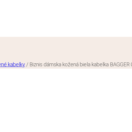
vné kabelky
/
Biznis dámska kožená biela kabelka BAGGER