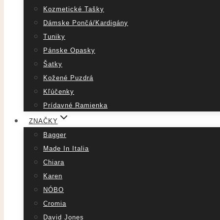
Kozmetické Tašky
Dámske Pončá/Kardigány
Tuniky
Pánske Opasky
Šatky
Kožené Puzdrá
Kľúčenky
Prídavné Ramienka
ZNAČKY
Bagger
Made In Italia
Chiara
Karen
NÓBO
Cromia
David Jones