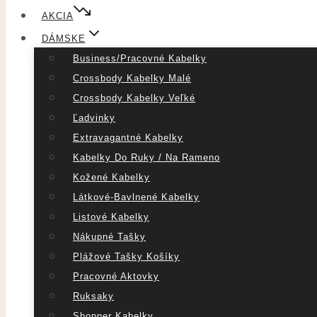
AKCIA
DÁMSKE
Business/pracovné Kabelky
Crossbody Kabelky Malé
Crossbody Kabelky Veľké
Ľadvinky
Extravagantné Kabelky
Kabelky Do Ruky / Na Rameno
Kožené Kabelky
Látkové-Bavlnené Kabelky
Listové Kabelky
Nákupné Tašky
Plážové Tašky Košíky
Pracovné Aktovky
Ruksaky
Shopper Kabelky