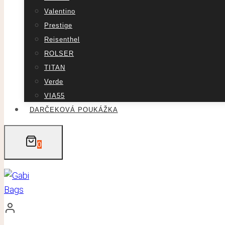
Valentino
Prestige
Reisenthel
ROLSER
TITAN
Verde
VIA55
DARČEKOVÁ POUKÁŽKA
0