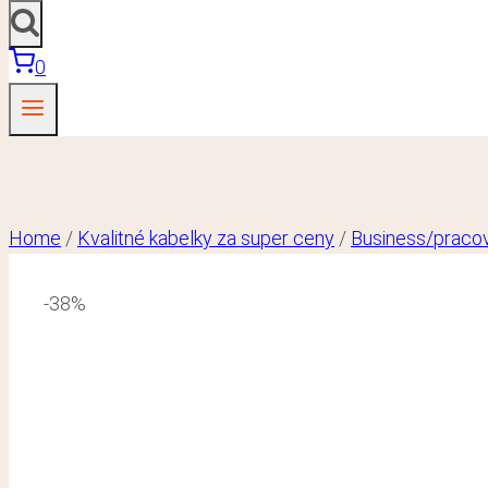
0
Home
/
Kvalitné kabelky za super ceny
/
Business/praco
-38%