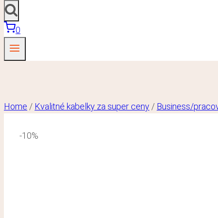
0
Home
/
Kvalitné kabelky za super ceny
/
Business/praco
-10%