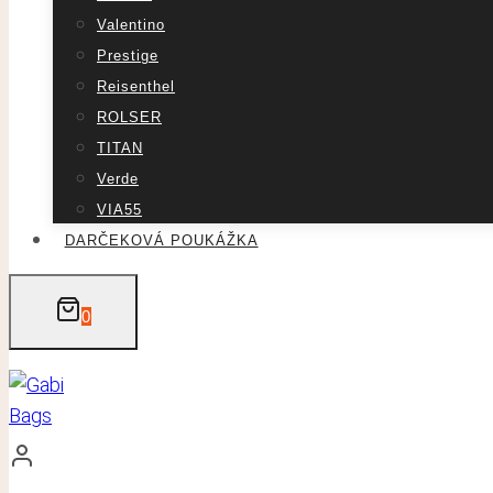
Valentino
Prestige
Reisenthel
ROLSER
TITAN
Verde
VIA55
DARČEKOVÁ POUKÁŽKA
0