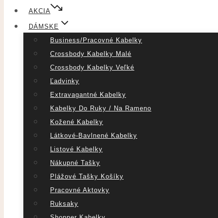
AKCIA
DÁMSKE
Business/pracovné Kabelky
Crossbody Kabelky Malé
Crossbody Kabelky Veľké
Ľadvinky
Extravagantné Kabelky
Kabelky Do Ruky / Na Rameno
Kožené Kabelky
Látkové-Bavlnené Kabelky
Listové Kabelky
Nákupné Tašky
Plážové Tašky Košíky
Pracovné Aktovky
Ruksaky
Shopper Kabelky