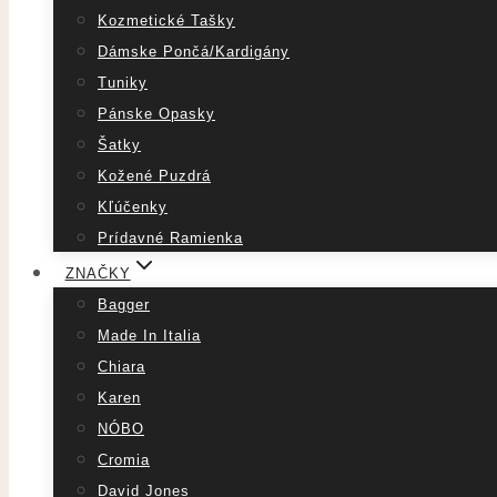
Kozmetické Tašky
Dámske Pončá/Kardigány
Tuniky
Pánske Opasky
Šatky
Kožené Puzdrá
Kľúčenky
Prídavné Ramienka
ZNAČKY
Bagger
Made In Italia
Chiara
Karen
NÓBO
Cromia
David Jones