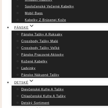
Spoločenské Večerné Kabelky
Mobil Bags
Kabelky Z Brúsenej Kože
PÁNSKE
Pánske Tašky A Ruksaky
Crossbody Tašky Malé
Crossbody Tašky Veľké
Pánske Pracovné Aktovky
Kožené Kabelky
Ľadvinky
Pánske Nákupné Tašky
DETSKÉ
Dievčenské Kufre A Tašky
Chlapčenské Kufre A Tašky
Detský Sortiment