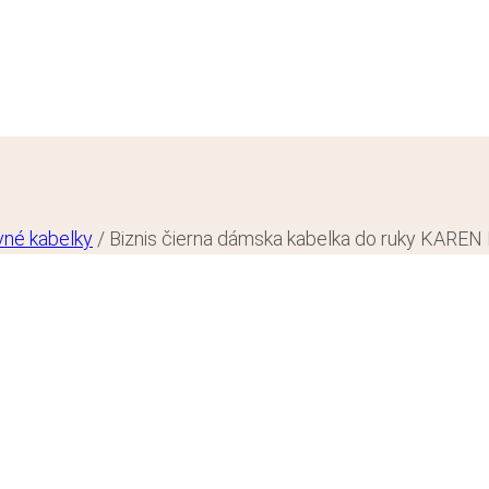
vné kabelky
/
Biznis čierna dámska kabelka do ruky KAREN