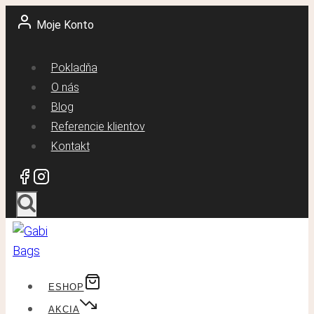
Skip
Moje Konto
to
content
Pokladňa
O nás
Blog
Referencie klientov
Kontakt
ESHOP
AKCIA