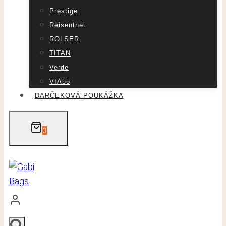
Prestige
Reisenthel
ROLSER
TITAN
Verde
VIA55
DARČEKOVÁ POUKÁŽKA
0