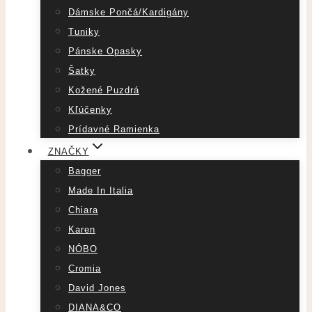
Dámske Pončá/Kardigány
Tuniky
Pánske Opasky
Šatky
Kožené Puzdrá
Kľúčenky
Prídavné Ramienka
ZNAČKY
Bagger
Made In Italia
Chiara
Karen
NÓBO
Cromia
David Jones
DIANA&CO