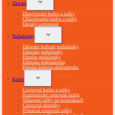
TOGGLE
Detské
CHILD
MENU
Dievčenské kufre a tašky
Chlapčenské kufre a tašky
Detský sortiment
TOGGLE
Peňaženky
CHILD
MENU
Dámske kožené peňaženky
Dámske peňaženky
Pánske peňaženky
Dámska dokladovka
Pánska kožená dokladovka
TOGGLE
Kufre
CHILD
MENU
Cestovné kufre a tašky
Kozmetické cestovné kufre
Nákupné tašky na kolieskach
Cestovné doplnky
Príručné cestovné tašky