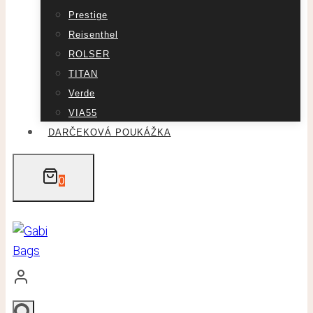
Prestige
Reisenthel
ROLSER
TITAN
Verde
VIA55
DARČEKOVÁ POUKÁŽKA
0