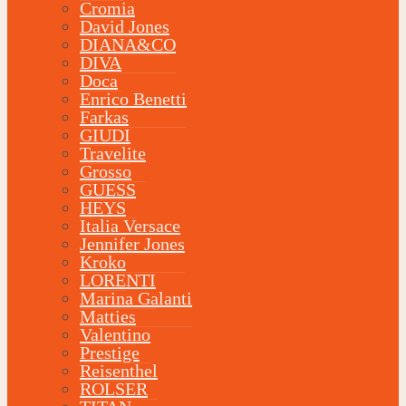
Cromia
David Jones
DIANA&CO
DIVA
Doca
Enrico Benetti
Farkas
GIUDI
Travelite
Grosso
GUESS
HEYS
Italia Versace
Jennifer Jones
Kroko
LORENTI
Marina Galanti
Matties
Valentino
Prestige
Reisenthel
ROLSER