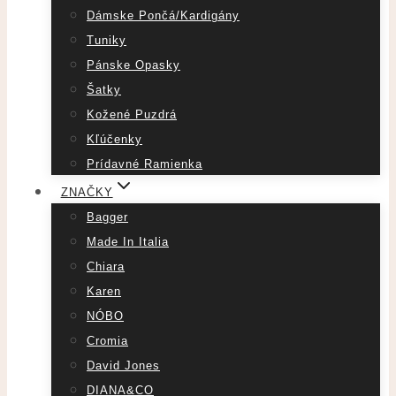
Dámske Pončá/Kardigány
Tuniky
Pánske Opasky
Šatky
Kožené Puzdrá
Kľúčenky
Prídavné Ramienka
ZNAČKY
Bagger
Made In Italia
Chiara
Karen
NÓBO
Cromia
David Jones
DIANA&CO