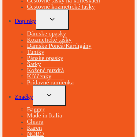
Cestovné tašky na kolieskach
Cestovné kozmetické tašky
TOGGLE
Doplnky
CHILD
MENU
Dámske opasky
Kozmetické tašky
Dámske Pončá/Kardigány
Tuniky
Pánske opasky
Šatky
Kožené puzdrá
Kľúčenky
Prídavné ramienka
TOGGLE
Značky
CHILD
MENU
Bagger
Made in Italia
Chiara
Karen
NÓBO